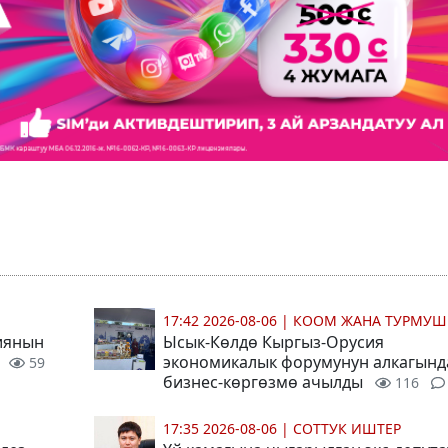
17:42 2026-08-06
|
КООМ ЖАНА ТУРМУШ
иянын
Ысык-Көлдө Кыргыз-Орусия
ы
экономикалык форумунун алкагынд
59
бизнес-көргөзмө ачылды
116
17:35 2026-08-06
|
СОТТУК ИШТЕР