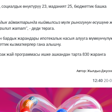
 социалдык өнүктүрүү 23, маданият 25, бюджеттик башка
рдык аймактарында кыймылсыз мүлк рыногунун өсүшүнө 
ерилип жатат"
, - деди төрага.
 бардык жарандары ипотекалык насыя алууга мүмкүнчүлү
еттик кызматкерлер гана алышчу.
урак жай программасы ишке ашкандан тарта 830 жаранга
Автор:
Жылдыз Джуск
12:40
20-0