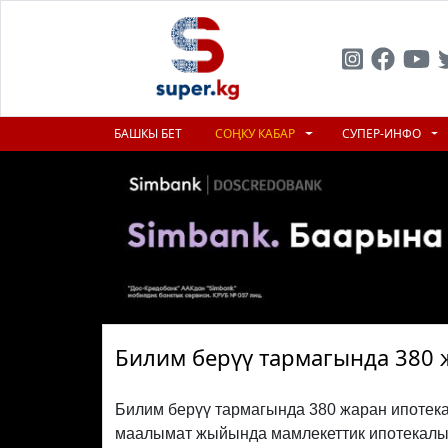
БАШКЫ БЕТ
СОҢКУ КАБАР
СУПЕР-ИНФО
Билим берүү тармагында 380 
Билим берүү тармагында 380 жаран ипотека
маалымат жыйында мамлекеттик ипотекалы