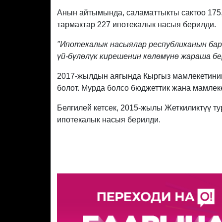
Анын айтымында, саламаттыкты сактоо 175,
тармактар 227 ипотекалык насыя берилди.
"Ипотекалык насыялар республиканын ба
үй-бүлөлүк кирешенин көлөмүнө жараша б
2017-жылдын аягында Кыргыз мамлекетинин
болот. Мурда болсо бюджеттик жана мамлек
Белгилей кетсек, 2015-жылы Жеткиликтүү т
ипотекалык насыя берилди.