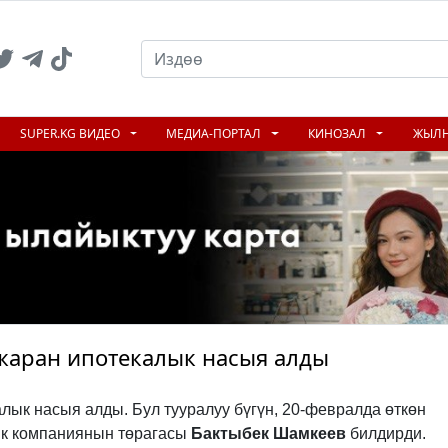
SUPER.KG ВИДЕО
МЕДИА-ПОРТАЛ
КИНОЗАЛ
ЖЫЛ
жаран ипотекалык насыя алды
лык насыя алды. Бул тууралуу бүгүн, 20-февралда өткөн
к компаниянын төрагасы
Бактыбек Шамкеев
билдирди.