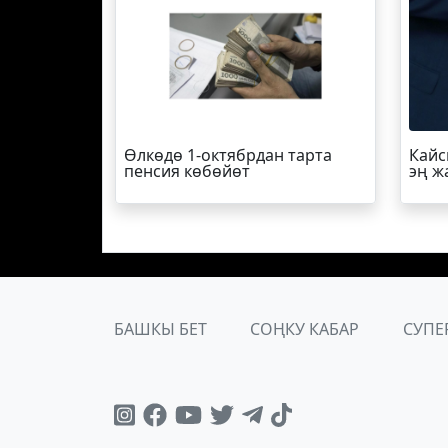
Өлкөдө 1-октябрдан тарта
Кайс
пенсия көбөйөт
эң ж
БАШКЫ БЕТ
СОҢКУ КАБАР
СУПЕ