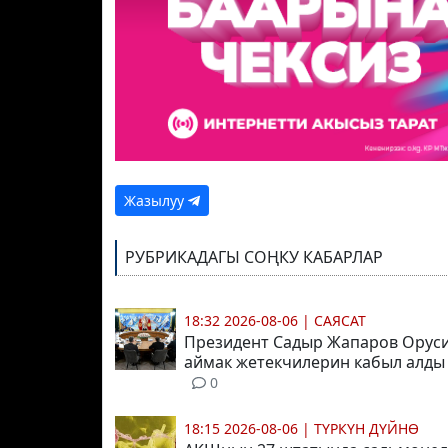
Жазылуу
РУБРИКАДАГЫ СОҢКУ КАБАРЛАР
18:32 2026-08-06
|
САЯСАТ
Президент Садыр Жапаров Орус
аймак жетекчилерин кабыл алд
0
18:15 2026-08-06
|
ТҮРКҮН ДҮЙНӨ