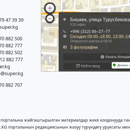
79 47 39 39
super.kg
70 882 500
70 882 777
70 882 502
312 882 777
r.kg
a@super.kg
70 882 707
 порталына жайгаштырылган материалдар жеке колдонууда гана
.KG порталынын редакциясынын жазуу түрүндөгү уруксаты мен