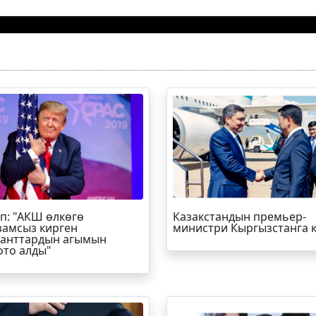
п
: "АКШ өлкөгө
Казакстандын премьер-
амсыз кирген
министри Кыргызстанга 
анттардын агымын
ото алды"