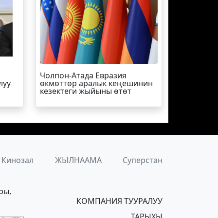
Чолпон-Атада Евразия
луу
өкмөттөр аралык кеңешинин
кезектеги жыйыны өтөт
Кинозал
ЖЫЛНААМА
Суперстан
ры,
КОМПАНИЯ ТУУРАЛУУ
ТАРЫХЫ