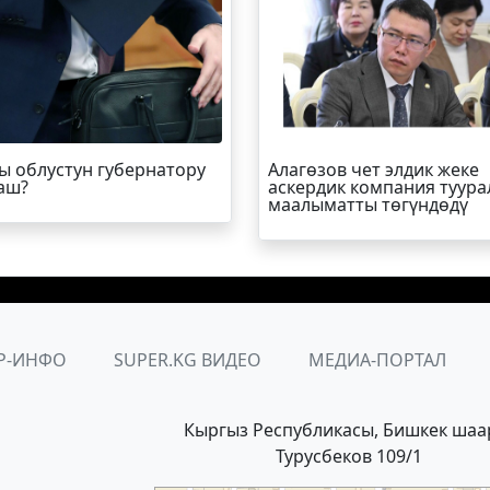
ы облустун губернатору
Алагөзов чет элдик жеке
аш?
аскердик компания туура
маалыматты төгүндөдү
Р-ИНФО
SUPER.KG ВИДЕО
МЕДИА-ПОРТАЛ
Кыргыз Республикасы, Бишкек шаа
Турусбеков 109/1