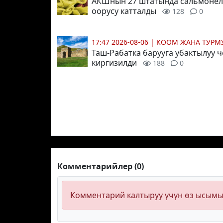
АКШнын 27 штатында сальмонел
оорусу катталды
128
0
17:47 2026-08-06
|
КООМ ЖАНА ТУР
Таш-Рабатка барууга убактылуу 
киргизилди
188
0
Комментарийлер (0)
Комментарий калтыруу үчүн өз ысым