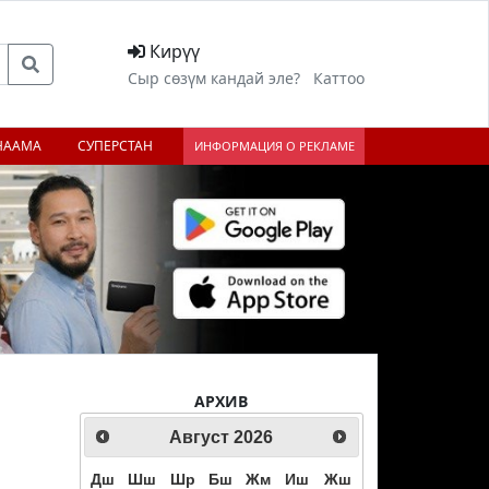
Кирүү
Сыр сөзүм кандай эле?
Каттоо
НААМА
СУПЕРСТАН
ИНФОРМАЦИЯ О РЕКЛАМЕ
АРХИВ
Август
2026
Дш
Шш
Шр
Бш
Жм
Иш
Жш