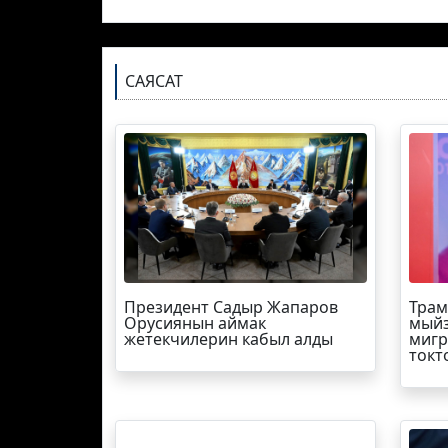
САЯСАТ
Президент Садыр Жапаров
Трам
Орусиянын аймак
мыйз
жетекчилерин кабыл алды
мигр
токт