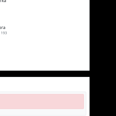
тка
рга
193