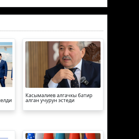
Касымалиев алгачкы батир
келди
алган учурун эстеди