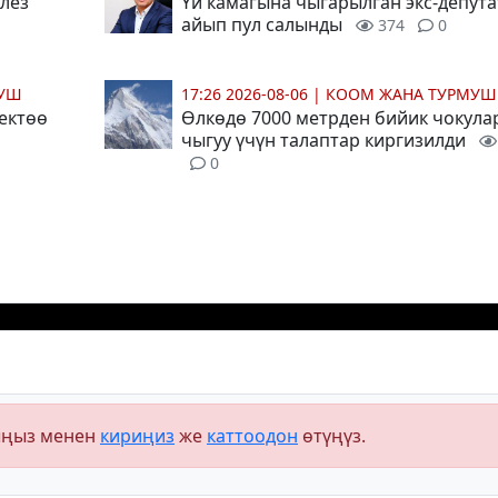
лез
Үй камагына чыгарылган экс-депута
айып пул салынды
374
0
МУШ
17:26 2026-08-06
|
КООМ ЖАНА ТУРМУШ
чектөө
Өлкөдө 7000 метрден бийик чокула
чыгуу үчүн талаптар киргизилди
0
ыңыз менен
кириңиз
же
каттоодон
өтүңүз.