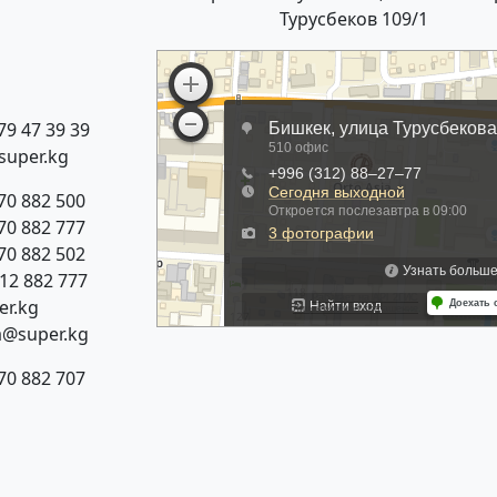
Турусбеков 109/1
79 47 39 39
super.kg
70 882 500
70 882 777
70 882 502
312 882 777
r.kg
a@super.kg
70 882 707