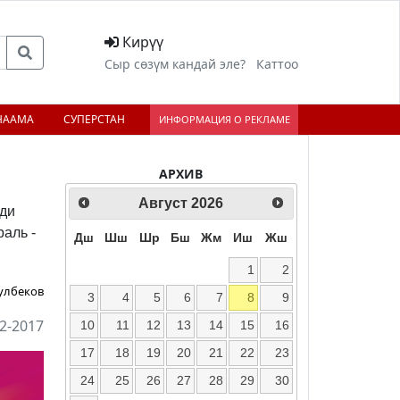
Кирүү
Сыр сөзүм кандай эле?
Каттоо
НААМА
СУПЕРСТАН
ИНФОРМАЦИЯ О РЕКЛАМЕ
АРХИВ
Август
2026
нди
аль -
Дш
Шш
Шр
Бш
Жм
Иш
Жш
1
2
улбеков
3
4
5
6
7
8
9
2-2017
10
11
12
13
14
15
16
17
18
19
20
21
22
23
24
25
26
27
28
29
30