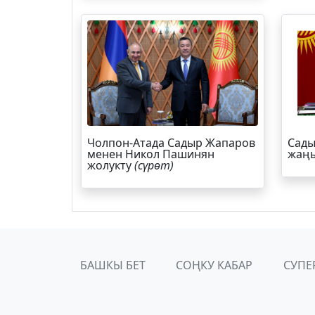
Чолпон-Атада Садыр Жапаров
Сады
менен Никол Пашинян
жаңы
жолукту
(сүрөт)
БАШКЫ БЕТ
СОҢКУ КАБАР
СУПЕ