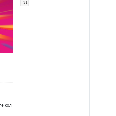
31
ге кол