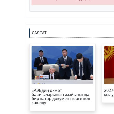
САЯСАТ
ЕАЭБдин өкмөт
2027
башчыларынын жыйынында
кылу
бир катар документтерге кол
коюлду