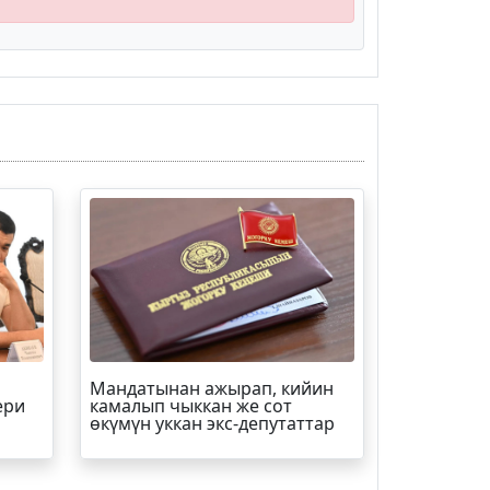
Мандатынан ажырап, кийин
ери
камалып чыккан же сот
өкүмүн уккан экс-депутаттар