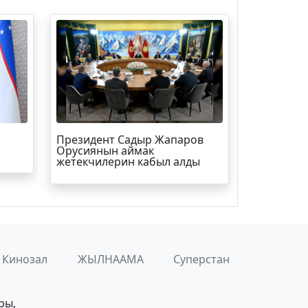
Президент Садыр Жапаров
Орусиянын аймак
жетекчилерин кабыл алды
Кинозал
ЖЫЛНААМА
Суперстан
ры,