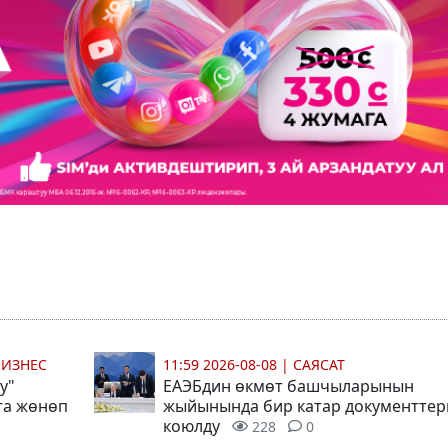
БИЗНЕС
11:59 2026-08-08
|
САЯСАТ
у"
ЕАЭБдин өкмөт башчыларынын
га жөнөп
жыйынында бир катар документтер
коюлду
228
0