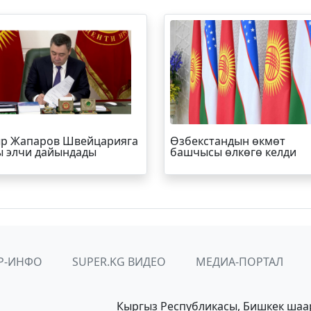
р Жапаров Швейцарияга
Өзбекстандын өкмөт
 элчи дайындады
башчысы өлкөгө келди
Р-ИНФО
SUPER.KG ВИДЕО
МЕДИА-ПОРТАЛ
Кыргыз Республикасы, Бишкек шаа