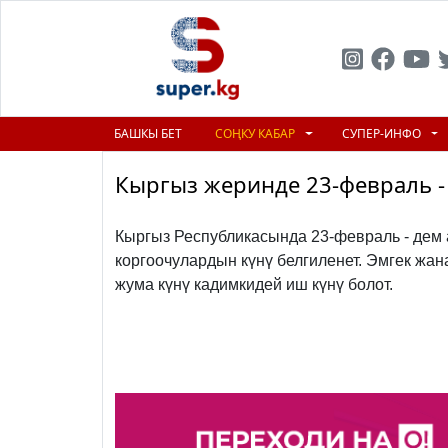
БАШКЫ БЕТ
СОҢКУ КАБАР
СУПЕР-ИНФО
Кыргыз жеринде 23-февраль 
Кыргыз Республикасында 23-февраль - дем
коргоочулардын күнү белгиленет. Эмгек жа
жума күнү кадимкидей иш күнү болот.