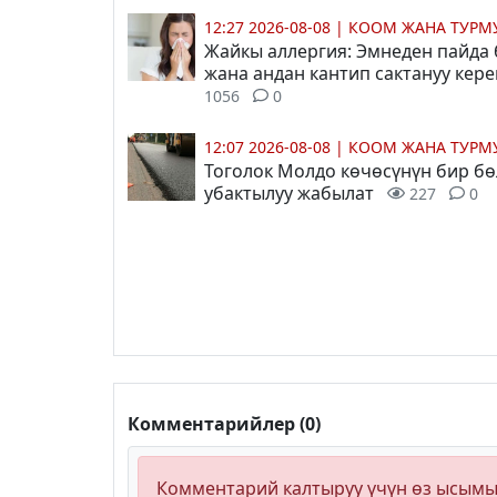
12:27 2026-08-08
|
КООМ ЖАНА ТУР
Жайкы аллергия: Эмнеден пайда
жана андан кантип сактануу кер
1056
0
12:07 2026-08-08
|
КООМ ЖАНА ТУР
Тоголок Молдо көчөсүнүн бир бө
убактылуу жабылат
227
0
Комментарийлер (0)
Комментарий калтыруу үчүн өз ысым