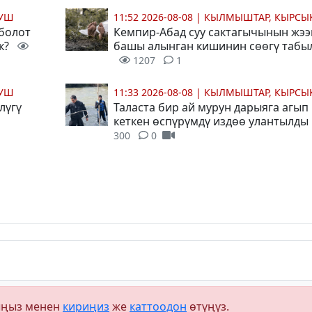
МУШ
11:52 2026-08-08
|
КЫЛМЫШТАР, КЫРСЫ
 болот
Кемпир-Абад суу сактагычынын жээ
ек?
башы алынган кишинин сөөгү табы
1207
1
МУШ
11:33 2026-08-08
|
КЫЛМЫШТАР, КЫРСЫ
лүгү
Таласта бир ай мурун дарыяга агып
кеткен өспүрүмдү издөө улантылд
300
0
ыңыз менен
кириңиз
же
каттоодон
өтүңүз.