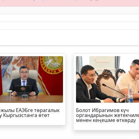
-жылы ЕАЭБге төрагалык
Болот
Ибрагимов
күч
у Кыргызстанга өтөт
органдарынын жетекчил
менен кеңешме өткөрдү