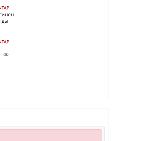
КТАР
гинен
лды
КТАР
ы