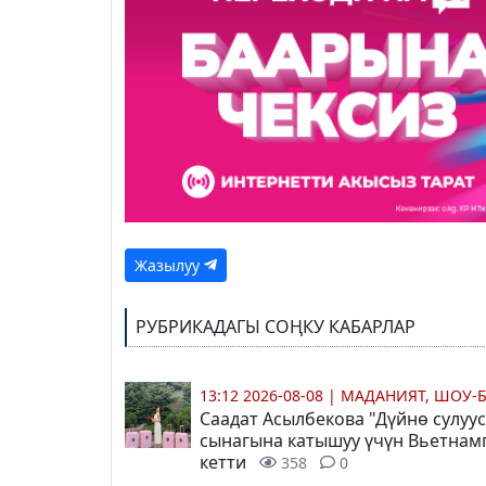
Жазылуу
РУБРИКАДАГЫ СОҢКУ КАБАРЛАР
13:12 2026-08-08
|
МАДАНИЯТ, ШОУ-
Саадат Асылбекова
"Дүйнө сулуус
сынагына катышуу үчүн Вьетнам
кетти
358
0