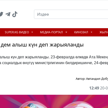
SUPER.KG ВИДЕО
МЕДИА-ПОРТАЛ
КИНОЗАЛ
ЖЫЛ
- дем алыш күн деп жарыяланды
 алыш күн деп жарыяланды. 23-февралда өлкөдө Ата Меке
на социалдык өнүгүү министрлигинин билдиришинче, 24-февр
Автор:
Автандил Доб
12:49
20-0