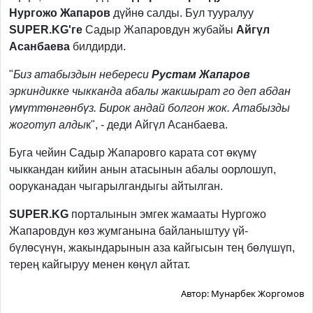
Нургожо Жапаров
дүйнө салды. Бул тууралуу
SUPER.KG'ге
Садыр Жапаровдун жубайы
Айгүл
Асанбаева
билдирди.
"
Биз атабыздын небереси
Рустам Жапаров
эркиндикке чыкканда абалы жакшырат го деп абдан
үмүттөнгөнбүз. Бирок андай болгон жок. Атабызды
жоготуп алды
к", - деди Айгүл Асанбаева.
Буга чейин Садыр Жапаровго карата сот өкүмү
чыккандан кийин анын атасынын абалы оорлошуп,
ооруканадан чыгарылгандыгы айтылган.
SUPER.KG
порталынын эмгек жамааты Нургожо
Жапаровдун көз жумганына байланыштуу үй-
бүлөсүнүн, жакындарынын аза кайгысын тең бөлүшүп,
терең кайгыруу менен көңүл айтат.
Автор:
Мунарбек Жоргомов