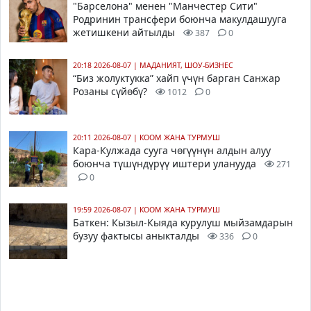
"Барселона" менен "Манчестер Сити"
Родринин трансфери боюнча макулдашууга
жетишкени айтылды
387
0
20:18 2026-08-07
|
МАДАНИЯТ, ШОУ-БИЗНЕС
“Биз жолуктукка” хайп үчүн барган Санжар
Розаны сүйөбү?
1012
0
20:11 2026-08-07
|
КООМ ЖАНА ТУРМУШ
Кара-Кулжада сууга чөгүүнүн алдын алуу
боюнча түшүндүрүү иштери уланууда
271
0
19:59 2026-08-07
|
КООМ ЖАНА ТУРМУШ
Баткен: Кызыл-Кыяда курулуш мыйзамдарын
бузуу фактысы аныкталды
336
0