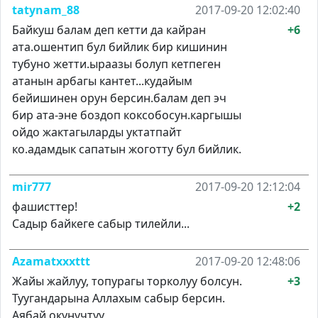
tatynam_88
2017-09-20 12:02:40
Байкуш балам деп кетти да кайран
+6
ата.ошентип бул бийлик бир кишинин
тубуно жетти.ыраазы болуп кетпеген
атанын арбагы кантет...кудайым
бейишинен орун берсин.балам деп эч
бир ата-эне боздоп коксобосун.каргышы
ойдо жактагыларды уктатпайт
ко.адамдык сапатын жоготту бул бийлик.
mir777
2017-09-20 12:12:04
фашисттер!
+2
Садыр байкеге сабыр тилейли...
Azamatxxxttt
2017-09-20 12:48:06
Жайы жайлуу, топурагы торколуу болсун.
+3
Туугандарына Аллахым сабыр берсин.
Аябай окунучтуу