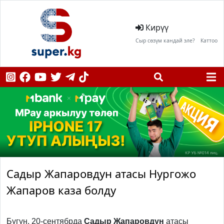
Кирүү
Сыр сөзүм кандай эле?
Каттоо
Садыр Жапаровдун атасы Нургожо
Жапаров каза болду
Бүгүн, 20-сентябрда
Садыр Жапаровдун
атасы