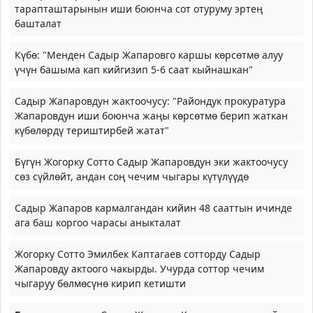
тарапташтарынын иши боюнча сот отуруму эртең
башталат
Күбө: "Менден Садыр Жапаровго каршы көрсөтмө алуу
үчүн башыма кап кийгизип 5-6 саат кыйнашкан"
Садыр Жапаровдун жактоочусу: "Райондук прокуратура
Жапаровдун иши боюнча жаңы көрсөтмө берип жаткан
күбөлөрдү териштирбей жатат"
Бүгүн Жогорку Сотто Садыр Жапаровдун эки жактоочусу
сөз сүйлөйт, андан соң чечим чыгары күтүлүүдө
Садыр Жапаров кармалгандан кийин 48 сааттын ичинде
ага баш коргоо чарасы аныкталат
Жогорку Сотто Эмилбек Каптагаев сотторду Садыр
Жапаровду актоого чакырды. Учурда соттор чечим
чыгаруу бөлмөсүнө кирип кетишти