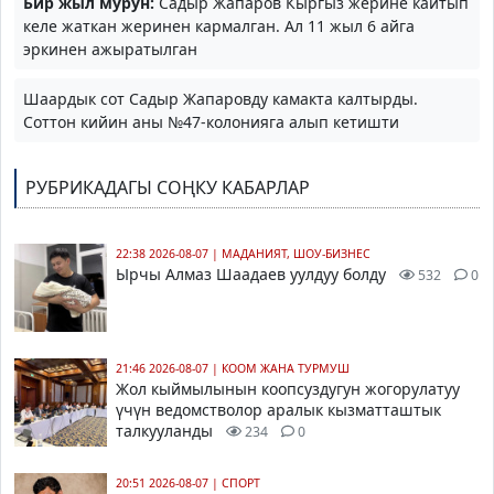
Бир жыл мурун:
Садыр Жапаров Кыргыз жерине кайтып
келе жаткан жеринен кармалган. Ал
11 жыл 6 айга
эркинен ажыратылган
Шаардык сот Садыр Жапаровду камакта калтырды.
Соттон кийин аны №47-колонияга алып кетишти
РУБРИКАДАГЫ СОҢКУ КАБАРЛАР
22:38 2026-08-07
|
МАДАНИЯТ, ШОУ-БИЗНЕС
Ырчы Алмаз Шаадаев уулдуу болду
532
0
21:46 2026-08-07
|
КООМ ЖАНА ТУРМУШ
Жол кыймылынын коопсуздугун жогорулатуу
үчүн ведомстволор аралык кызматташтык
талкууланды
234
0
20:51 2026-08-07
|
СПОРТ