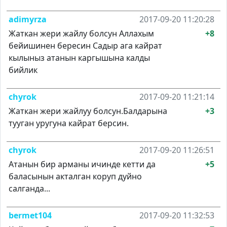
adimyrza
2017-09-20 11:20:28
Жаткан жери жайлу болсун Аллахым
+8
бейишинен бересин Садыр ага кайрат
кылыныз атанын каргышына калды
бийлик
chyrok
2017-09-20 11:21:14
Жаткан жери жайлуу болсун.Балдарына
+3
тууган уругуна кайрат берсин.
chyrok
2017-09-20 11:26:51
Атанын бир арманы ичинде кетти да
+5
баласынын акталган коруп дуйно
салганда...
bermet104
2017-09-20 11:32:53