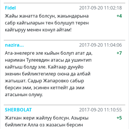
Fidel
2017-09-20 11:02:18
Жайы жанатта болсун, жакындарына
+4
сабр кайгыларын тен болушуп терен
кайгыруу менен конул айтам!
nazira...
2017-09-20 11:04:06
Ата-энелерге эле кыйын болуп атат да,
+7
нариман Тулеевдин атасы да ушинтип
кайтыш болду эле. Кайтаар дунуйо
экенин бийликтегилер оюна да албай
жатышат. Садыр Жапаровко сабыр
берсин эми, эсинен кетпейт да эми
атасынын олуму.
SHERBOLAT
2017-09-20 11:10:55
Жаткан жери жайлуу болсун. Азыркы
+5
бийликти Алла оз жазасын берсин