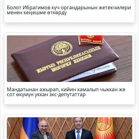
Болот
Ибрагимов
күч органдарынын жетекчилери
менен кеңешме өткөрдү
Мандатынан ажырап, кийин камалып чыккан же
сот өкүмүн уккан экс-депутаттар