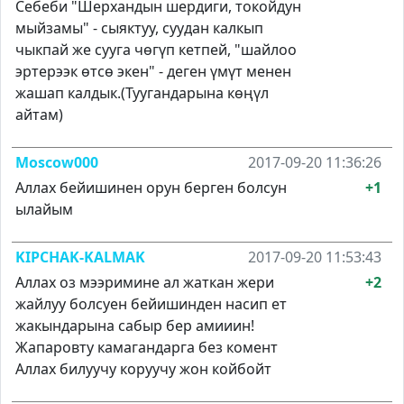
Себеби "Шерхандын шердиги, токойдун
мыйзамы" - сыяктуу, суудан калкып
чыкпай же сууга чөгүп кетпей, "шайлоо
эртерээк өтсө экен" - деген үмүт менен
жашап калдык.(Туугандарына көңүл
айтам)
Moscow000
2017-09-20 11:36:26
Аллах бейишинен орун берген болсун
+1
ылайым
KIPCHAK-KALMAK
2017-09-20 11:53:43
Аллах оз мээримине ал жаткан жери
+2
жайлуу болсуен бейишинден насип ет
жакындарына сабыр бер амииин!
Жапаровту камагандарга без комент
Аллах билуучу коруучу жон койбойт