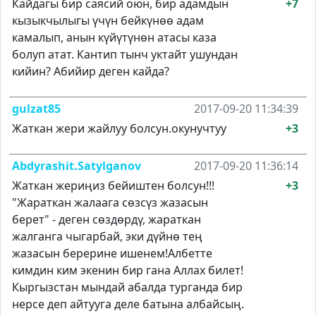
Кайдагы бир саясий оюн, бир адамдын
+7
кызыкчылыгы үчүн бейкүнөө адам
камалып, анын күйүтүнөн атасы каза
болуп атат. Кантип тынч уктайт ушундан
кийин? Абийир деген кайда?
gulzat85
2017-09-20 11:34:39
Жаткан жери жайлуу болсун.окунучтуу
+3
Abdyrashit.Satylganov
2017-09-20 11:36:14
Жаткан жериңиз бейиштен болсун!!!
+3
"Жараткан жалаага сөзсүз жазасын
берет" - деген сөздөрдү, жараткан
жалганга чыгарбай, эки дүйнө тең
жазасын берерине ишенем!Албетте
кимдин ким экенин бир гана Аллах билет!
Кыргызстан мындай абалда турганда бир
нерсе деп айтууга деле батына албайсың.