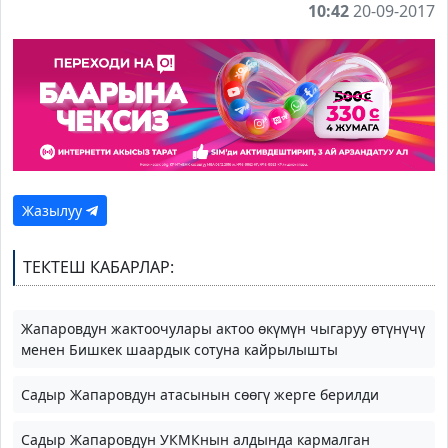
10:42
20-09-2017
Жазылуу
ТЕКТЕШ КАБАРЛАР:
Жапаровдун жактоочулары актоо өкүмүн чыгаруу өтүнүчү
менен Бишкек шаардык сотуна кайрылышты
Садыр Жапаровдун атасынын сөөгү жерге берилди
Садыр Жапаровдун УКМКнын алдында кармалган