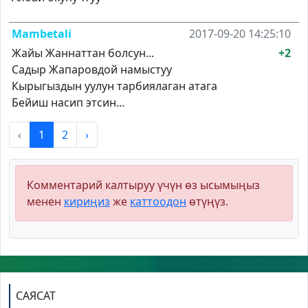
Mambetali
2017-09-20 14:25:10
Жайы Жаннаттан болсун...
+2
Садыр Жапаровдой намыстуу
Кырыгыздын уулун тарбиялаган атага
Бейиш насип этсин...
‹
1
2
›
Комментарий калтыруу үчүн өз ысымыңыз
менен
кириңиз
же
каттоодон
өтүңүз.
САЯСАТ