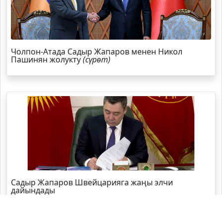
Чолпон-Атада Садыр Жапаров менен Никол
Пашинян жолукту
(сүрөт)
Садыр Жапаров Швейцарияга жаңы элчи
дайындады