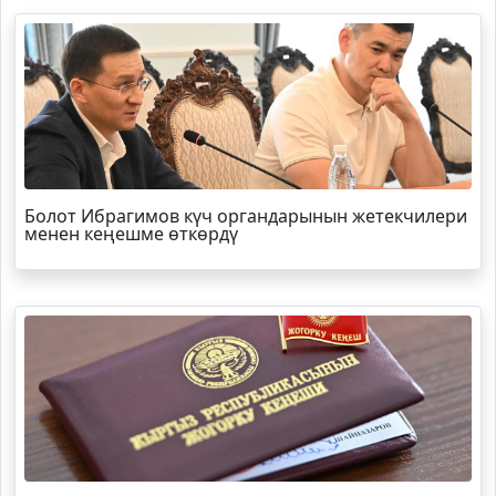
Болот
Ибрагимов
күч органдарынын жетекчилери
менен кеңешме өткөрдү