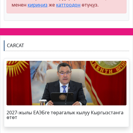
менен
кириңиз
же
каттоодон
өтүңүз.
САЯСАТ
2027-жылы ЕАЭБге төрагалык кылуу Кыргызстанга
өтөт