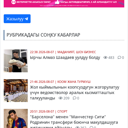
Жазылуу
РУБРИКАДАГЫ СОҢКУ КАБАРЛАР
22:38 2026-08-07
|
МАДАНИЯТ, ШОУ-БИЗНЕС
Ырчы Алмаз Шаадаев уулдуу болду
483
0
21:46 2026-08-07
|
КООМ ЖАНА ТУРМУШ
Жол кыймылынын коопсуздугун жогорулатуу
үчүн ведомстволор аралык кызматташтык
талкууланды
209
0
20:51 2026-08-07
|
СПОРТ
"Барселона" менен "Манчестер Сити"
Родринин трансфери боюнча макулдашууга
жетишкени айтылды
362
0