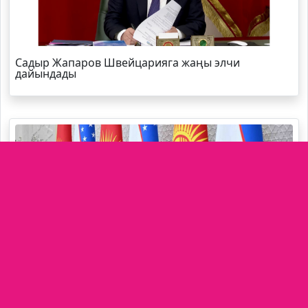
Садыр Жапаров Швейцарияга жаңы элчи
дайындады
Өзбекстандын өкмөт башчысы өлкөгө келди