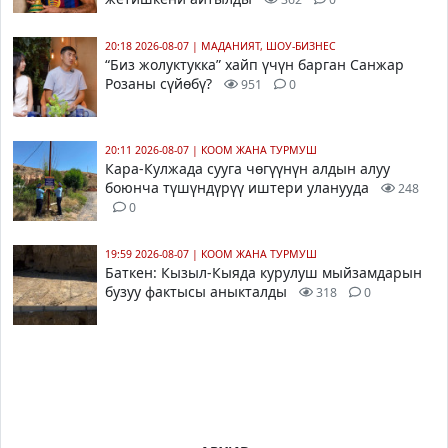
20:18 2026-08-07
|
МАДАНИЯТ, ШОУ-БИЗНЕС
“Биз жолуктукка” хайп үчүн барган Санжар
Розаны сүйөбү?
951
0
20:11 2026-08-07
|
КООМ ЖАНА ТУРМУШ
Кара-Кулжада сууга чөгүүнүн алдын алуу
боюнча түшүндүрүү иштери уланууда
248
0
19:59 2026-08-07
|
КООМ ЖАНА ТУРМУШ
Баткен: Кызыл-Кыяда курулуш мыйзамдарын
бузуу фактысы аныкталды
318
0