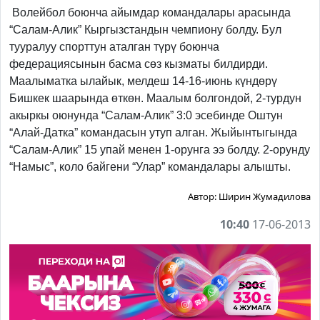
Волейбол боюнча айымдар командалары арасында
“Салам-Алик” Кыргызстандын чемпиону болду. Бул
тууралуу спорттун аталган түрү боюнча
федерациясынын басма сөз кызматы билдирди.
Маалыматка ылайык, мелдеш 14-16-июнь күндөрү
Бишкек шаарында өткөн. Маалым болгондой, 2-турдун
акыркы оюнунда “Салам-Алик” 3:0 эсебинде Оштун
“Алай-Датка” командасын утуп алган. Жыйынтыгында
“Салам-Алик” 15 упай менен 1-орунга ээ болду. 2-орунду
“Намыс”, коло байгени “Улар” командалары алышты.
Автор:
Ширин Жумадилова
10:40
17-06-2013