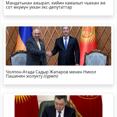
Мандатынан ажырап, кийин камалып чыккан же
сот өкүмүн уккан экс-депутаттар
Чолпон-Атада Садыр Жапаров менен Никол
Пашинян жолукту
(сүрөт)