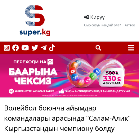
Кирүү
Сыр сөзүм кандай эле?
Каттоо
Волейбол боюнча айымдар
командалары арасында “Салам-Алик”
Кыргызстандын чемпиону болду