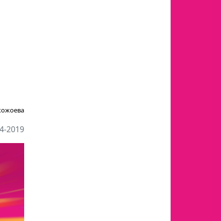
кожоева
4-2019