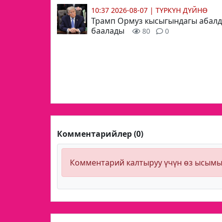
10:37 2026-08-07
|
ТҮРКҮН ДҮЙНӨ
Трамп Ормуз кысыгындагы абал
баалады
80
0
Комментарийлер (0)
Комментарий калтыруу үчүн өз ысым