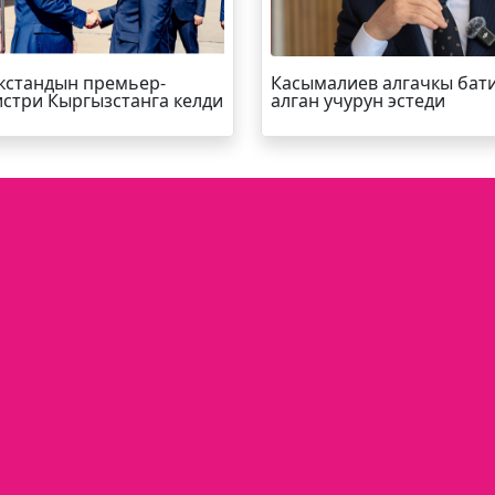
кстандын премьер-
Касымалиев алгачкы бат
стри Кыргызстанга келди
алган учурун эстеди
Р-ИНФО
SUPER.KG ВИДЕО
МЕДИА-ПОРТАЛ
Кыргыз Республикасы, Бишкек шаа
Турусбеков 109/1