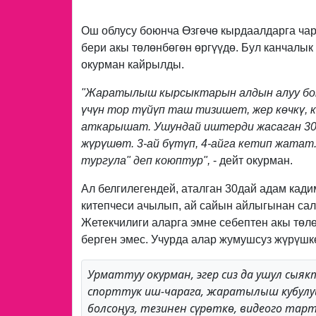
Previous
Ош облусу боюнча Өзгөчө кырдаалдарга ча
бери акы төлөнбөгөн өргүүдө. Бул канчалы
окурман кайрылды.
"Жаратылыш кырсыктарын алдын алуу бою
үчүн тор түйүп таш тизишет, жер көчкү,
аткарышат. Ушундай иштерди жасаган 30д
жүрүшөт. 3-ай бүтүп, 4-айга кетип жатат
тургула" деп коюптур",
- дейт окурман.
Ал белгилегендей, аталган 30дай адам кад
китепчеси ачылып, ай сайын айлыгынан сал
Жетекчилиги аларга эмне себептен акы төл
берген эмес. Учурда алар жумушсуз жүрүш
Урматтуу окурман, эгер сиз да ушул сыя
спорттук иш-чарага, жаратылыш кубулу
болсоңуз, тезинен сүрөткө, видеого тар