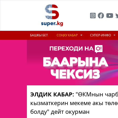
БАШКЫ БЕТ
СОҢКУ КАБАР
СУПЕР-ИНФО
ЭЛДИК КАБАР:
"ӨКМнын чарба
кызматкерин мекеме акы төлө
болду" дейт окурман