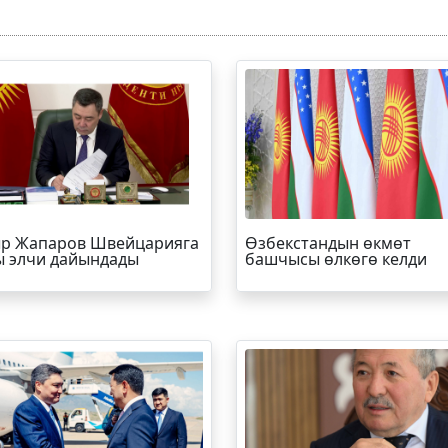
р Жапаров Швейцарияга
Өзбекстандын өкмөт
 элчи дайындады
башчысы өлкөгө келди