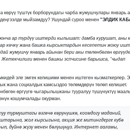
N
ра көрүү түштүк борборундагы чарба жумушчулары январь 
к деңгээлде мыйзамдуу? Ушундай суроо менен
"ЭЛДИК КАБ
нча ар түрдүү иштерди кылышат: дамба курушат, аны к
 кар көчкү жана башка кырсыктардын кесепетин жоюу иш
ай жумушчу январь айынан бери акы төлөнбөгөн өргүүд
. Жетекчилиги менен башкы эспчисине барышса, "чыдап
имкидей эле эмгек келишими менен иштеген кызматкерлер. 
ык жана социалдык камсыздоо төлөмдөрүн төлөп келишет.
өнбөгөн өргүүгө чыгарылышканы тууралуу түшүнүктүү маал
көнүн кошумчалады окурман.
ктуу турмуштагы өзгөчө көрүнүшкө, коомдогу маданий,
штарына, жол кырсыгына, акция же митингдерге күбө
тып, дүйнө жүзү менен бөлүшүңүз. Интернет ааламы,