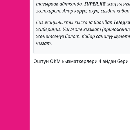
тагыраак айтканда,
SUPER.KG
жаңылыгы
жеткирет. Алар көрүп, окуп, сиздин каб
Сиз жаңылыкты кыскача баяндап
Telegr
жибериңиз. Ушул эле кызмат (приложени
жөнөтсөӊүз болот. Кабар саналуу мүнө
чыгат.
Оштун ӨКМ кызматкерлери 4 айдан бери 