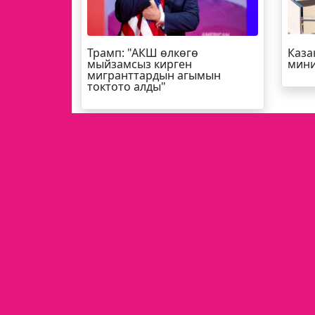
Трамп
: "АКШ өлкөгө
Каза
мыйзамсыз кирген
мини
мигранттардын агымын
токтото алды"
БАШКЫ БЕТ
СОҢКУ КАБАР
СУПЕ
БАЙЛАНЫШ