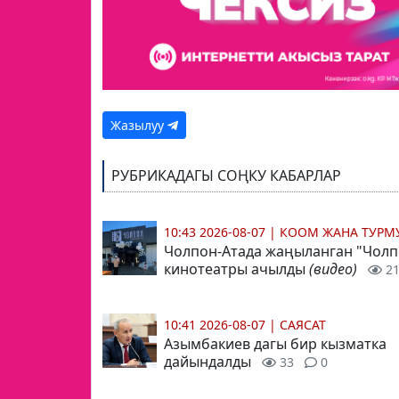
Жазылуу
РУБРИКАДАГЫ СОҢКУ КАБАРЛАР
10:43 2026-08-07
|
КООМ ЖАНА ТУР
Чолпон-Атада жаңыланган "Чолп
кинотеатры ачылды
(видео)
2
10:41 2026-08-07
|
САЯСАТ
Азымбакиев дагы бир кызматка
дайындалды
33
0