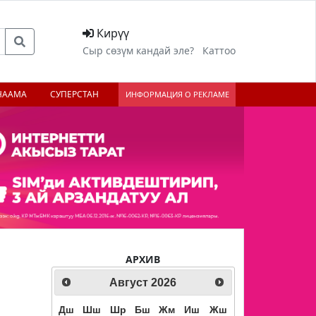
Кирүү
Сыр сөзүм кандай эле?
Каттоо
НААМА
СУПЕРСТАН
ИНФОРМАЦИЯ О РЕКЛАМЕ
АРХИВ
Август
2026
Дш
Шш
Шр
Бш
Жм
Иш
Жш