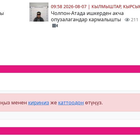
09:58 2026-08-07
|
КЫЛМЫШТАР, КЫРСЫ
ды
Чолпон-Атада ишкерден акча
опузалагандар кармалышты
211
ыңыз менен
кириңиз
же
каттоодон
өтүңүз.