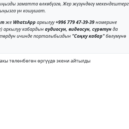
ңызды заматта өлкөбүзгө, Жер жүзүндөгү мекендештерг
арыңызга үн кошушат.
am
же
WhatsApp
аркылуу
+996 779 47-39-39
номерине
е) аркылуу кабардын
аудиосун, видеосун, сүрөтүн
да
ттөрдүн ичинде порталыбыздын
"Соңку кабар"
бөлүмүнө
акы төлөнбөгөн өргүүдө экени айтылды