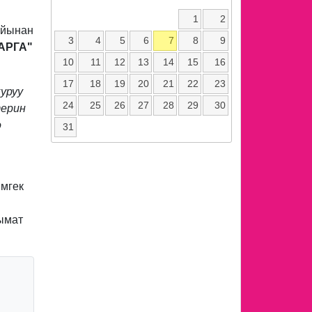
ext
1
2
айынан
3
4
5
6
7
8
9
АРГА"
10
11
12
13
14
15
16
17
18
19
20
21
22
23
уруу
24
25
26
27
28
29
30
терин
ө
31
Эмгек
ымат