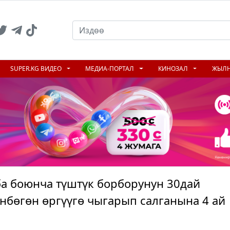
SUPER.KG ВИДЕО
МЕДИА-ПОРТАЛ
КИНОЗАЛ
ЖЫЛ
 боюнча түштүк борборунун 30дай
нбөгөн өргүүгө чыгарып салганына 4 ай