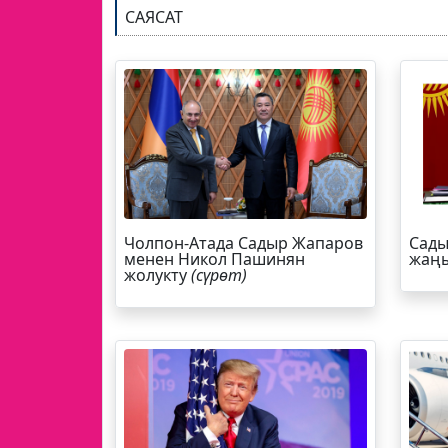
САЯСАТ
Чолпон-Атада Садыр Жапаров
Сады
менен Никол Пашинян
жаңы
жолукту
(сүрөт)