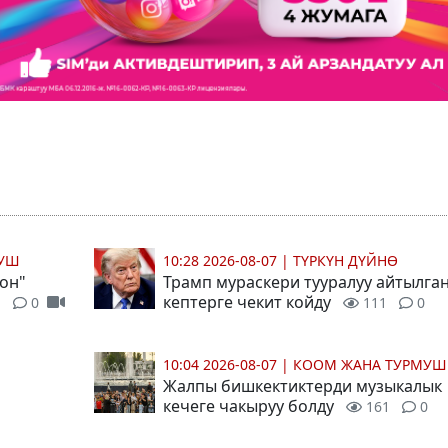
МУШ
10:28 2026-08-07
|
ТҮРКҮН ДҮЙНӨ
он"
Трамп мураскери тууралуу айтылга
кептерге чекит койду
1
0
111
0
10:04 2026-08-07
|
КООМ ЖАНА ТУРМУШ
Жалпы бишкектиктерди музыкалык
кечеге чакыруу болду
161
0