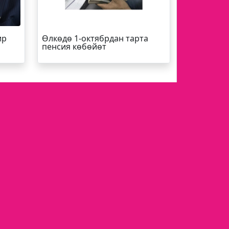
ир
Өлкөдө 1-октябрдан тарта
пенсия көбөйөт
Кинозал
ЖЫЛНААМА
Суперстан
ры,
КОМПАНИЯ ТУУРАЛУУ
ТАРЫХЫ
ВАКАНСИЯЛАР
ПОЛИТИКА