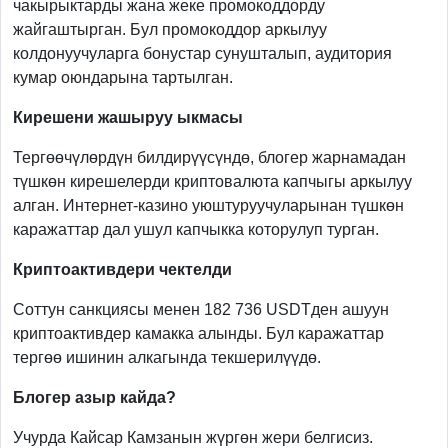
чакырыктарды жана жеке промокоддорду
жайгаштырган. Бул промокоддор аркылуу
колдонуучуларга бонустар сунушталып, аудитория
кумар оюндарына тартылган.
Кирешени жашыруу ыкмасы
Тергөөчүлөрдүн билдирүүсүндө, блогер жарнамадан
түшкөн кирешелерди криптовалюта капчыгы аркылуу
алган. Интернет-казино уюштуруучуларынан түшкөн
каражаттар дал ушул капчыкка которулуп турган.
Криптоактивдери чектелди
Соттун санкциясы менен 182 736 USDTден ашуун
криптоактивдер камакка алынды. Бул каражаттар
тергөө ишинин алкагында текшерилүүдө.
Блогер азыр кайда?
Учурда Кайсар Камзанын жүргөн жери белгисиз.