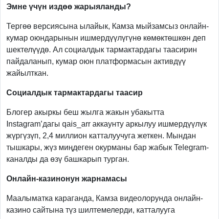
Эмне үчүн издөө жарыяланды?
Тергөө версиясына ылайык, Камза мыйзамсыз онлайн-
кумар оюндарынын ишмердүүлүгүнө көмөктөшкөн деп
шектелүүдө. Ал социалдык тармактардагы таасирин
пайдаланып, кумар оюн платформасын активдүү
жайылткан.
Социалдык тармактардагы таасир
Блогер акыркы беш жылга жакын убакытта
Instagram’дагы qais_arr аккаунту аркылуу ишмердүүлүк
жүргүзүп, 2,4 миллион катталуучуга жеткен. Мындан
тышкары, жүз миңдеген окурманы бар жабык Telegram-
каналды да өзү башкарып турган.
Онлайн-казинонун жарнамасы
Маалыматка караганда, Камза видеолорунда онлайн-
казино сайтына түз шилтемелерди, катталууга