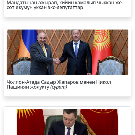
Мандатынан ажырап, кийин камалып чыккан же
сот өкүмүн уккан экс-депутаттар
Чолпон-Атада Садыр Жапаров менен Никол
Пашинян жолукту
(сүрөт)