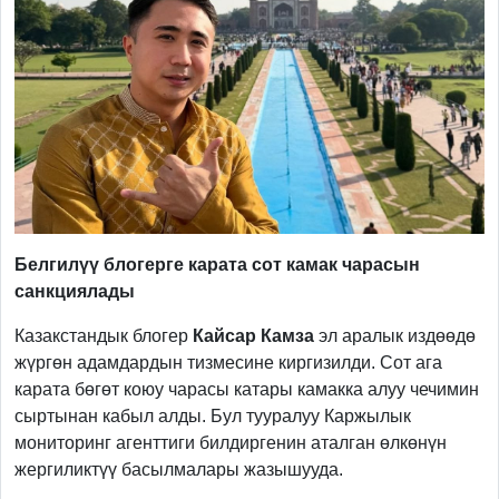
Белгилүү блогерге карата сот камак чарасын
санкциялады
Казакстандык блогер
Кайсар Камза
эл аралык издөөдө
жүргөн адамдардын тизмесине киргизилди. Сот ага
карата бөгөт коюу чарасы катары камакка алуу чечимин
сыртынан кабыл алды. Бул тууралуу Каржылык
мониторинг агенттиги билдиргенин аталган өлкөнүн
жергиликтүү басылмалары жазышууда.