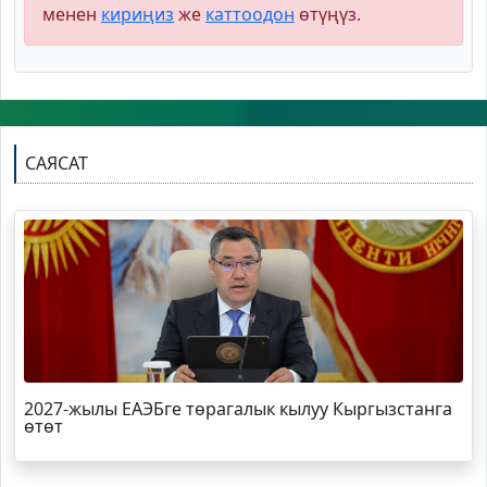
менен
кириңиз
же
каттоодон
өтүңүз.
САЯСАТ
2027-жылы ЕАЭБге төрагалык кылуу Кыргызстанга
өтөт