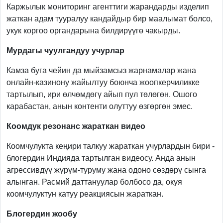
Каржылык мониторинг агенттиги жарандарды изделип
жаткан адам тууралуу кандайдыр бир маалымат болсо,
укук коргоо органдарына билдирүүгө чакырды.
Мурдагы чуулгандуу учурлар
Камза буга чейин да мыйзамсыз жарнамалар жана
онлайн-казинону жайылтуу боюнча жоопкерчиликке
тартылып, ири өлчөмдөгү айып пул төлөгөн. Ошого
карабастан, анын контенти олуттуу өзгөргөн эмес.
Коомдук резонанс жараткан видео
Коомчулукта кеңири талкуу жараткан учурлардын бири -
блогердин Индияда тартылган видеосу. Анда анын
агрессивдүү жүрүм-туруму жана одоно сөздөрү сынга
алынган. Расмий даттануулар болбосо да, окуя
коомчулуктун катуу реакциясын жараткан.
Блогердин жообу