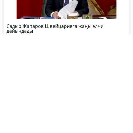
Садыр Жапаров Швейцарияга жаңы элчи
дайындады
Өзбекстандын өкмөт башчысы өлкөгө келди