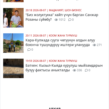
20:18 2026-08-07
|
МАДАНИЯТ, ШОУ-БИЗНЕС
“Биз жолуктукка” хайп үчүн барган Санжар
Розаны сүйөбү?
1012
0
20:11 2026-08-07
|
КООМ ЖАНА ТУРМУШ
Кара-Кулжада сууга чөгүүнүн алдын алуу
боюнча түшүндүрүү иштери уланууда
271
0
19:59 2026-08-07
|
КООМ ЖАНА ТУРМУШ
Баткен: Кызыл-Кыяда курулуш мыйзамдарын
бузуу фактысы аныкталды
336
0
АРХИВ