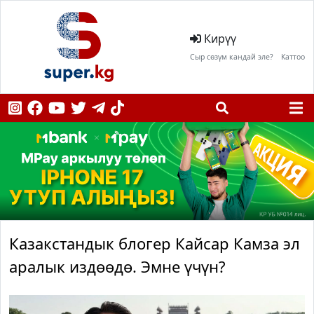
Кирүү
Сыр сөзүм кандай эле?
Каттоо
Казакстандык блогер Кайсар Камза эл
аралык издөөдө. Эмне үчүн?