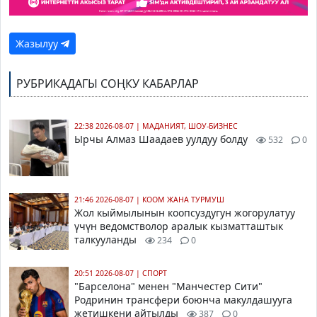
Жазылуу
РУБРИКАДАГЫ СОҢКУ КАБАРЛАР
22:38 2026-08-07
|
МАДАНИЯТ, ШОУ-БИЗНЕС
Ырчы Алмаз Шаадаев уулдуу болду
532
0
21:46 2026-08-07
|
КООМ ЖАНА ТУРМУШ
Жол кыймылынын коопсуздугун жогорулатуу
үчүн ведомстволор аралык кызматташтык
талкууланды
234
0
20:51 2026-08-07
|
СПОРТ
"Барселона" менен "Манчестер Сити"
Родринин трансфери боюнча макулдашууга
жетишкени айтылды
387
0