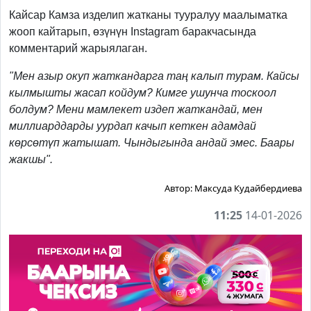
Кайсар Камза изделип жатканы тууралуу маалыматка
жооп кайтарып, өзүнүн Instagram баракчасында
комментарий жарыялаган.
"Мен азыр окуп жаткандарга таң калып турам. Кайсы
кылмышты жасап койдум? Кимге ушунча тоскоол
болдум? Мени мамлекет издеп жаткандай, мен
миллиарддарды уурдап качып кеткен адамдай
көрсөтүп жатышат. Чындыгында андай эмес. Баары
жакшы".
Автор:
Максуда Кудайбердиева
11:25
14-01-2026