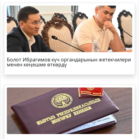
Болот
Ибрагимов
күч органдарынын жетекчилери
менен кеңешме өткөрдү