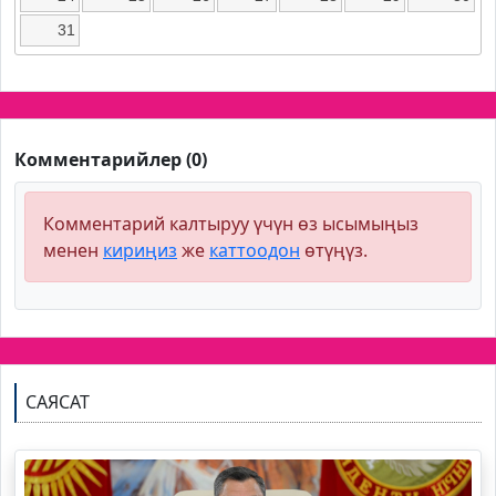
31
Комментарийлер (0)
Комментарий калтыруу үчүн өз ысымыңыз
менен
кириңиз
же
каттоодон
өтүңүз.
САЯСАТ