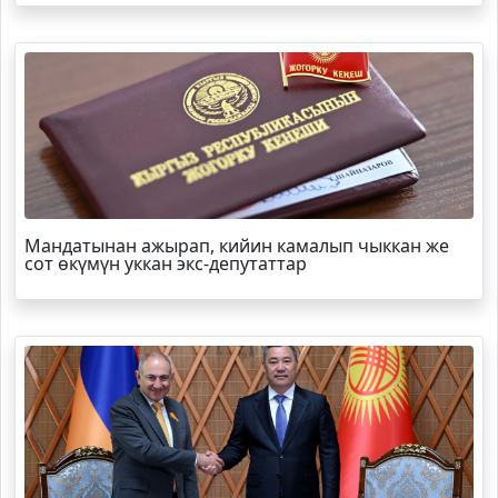
Мандатынан ажырап, кийин камалып чыккан же
сот өкүмүн уккан экс-депутаттар