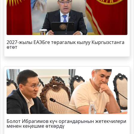
2027-жылы ЕАЭБге төрагалык кылуу Кыргызстанга
өтөт
Болот
Ибрагимов
күч органдарынын жетекчилери
менен кеңешме өткөрдү