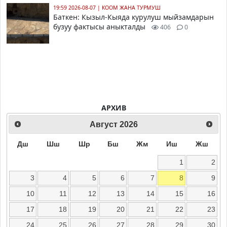
19:59 2026-08-07
|
КООМ ЖАНА ТУРМУШ
Баткен: Кызыл-Кыяда курулуш мыйзамдарын
бузуу фактысы аныкталды
406
0
АРХИВ
Август
2026
Дш
Шш
Шр
Бш
Жм
Иш
Жш
1
2
3
4
5
6
7
8
9
10
11
12
13
14
15
16
17
18
19
20
21
22
23
24
25
26
27
28
29
30