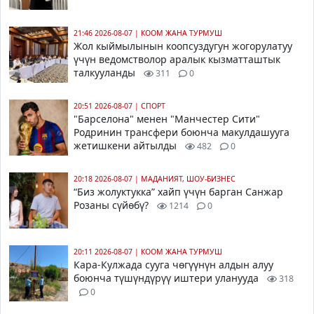
21:46 2026-08-07
|
КООМ ЖАНА ТУРМУШ
Жол кыймылынын коопсуздугун жогорулатуу
үчүн ведомстволор аралык кызматташтык
талкууланды
311
0
20:51 2026-08-07
|
СПОРТ
"Барселона" менен "Манчестер Сити"
Родринин трансфери боюнча макулдашууга
жетишкени айтылды
482
0
20:18 2026-08-07
|
МАДАНИЯТ, ШОУ-БИЗНЕС
“Биз жолуктукка” хайп үчүн барган Санжар
Розаны сүйөбү?
1214
0
20:11 2026-08-07
|
КООМ ЖАНА ТУРМУШ
Кара-Кулжада сууга чөгүүнүн алдын алуу
боюнча түшүндүрүү иштери уланууда
318
0