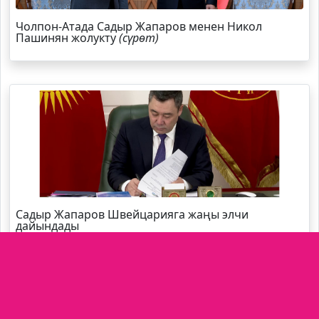
Чолпон-Атада Садыр Жапаров менен Никол
Пашинян жолукту
(сүрөт)
Садыр Жапаров Швейцарияга жаңы элчи
дайындады