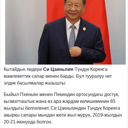
Кытайдын лидери
Си Цзиньпин
Түндүк Кореяга
мамлекеттик сапар менен барды. Бул тууралуу чет
элдик басылмалар жазышты.
Быйыл Пхеньян менен Пекиндин ортосундагы достук,
кызматташтык жана өз ара жардам келишиминин 65
жылдыгы белгиленет. Си Цзиньпиндин Түндүк Кореяга
акыркы сапары мындан жети жыл мурун, 2019-жылдын
20-21-июнунда болгон.