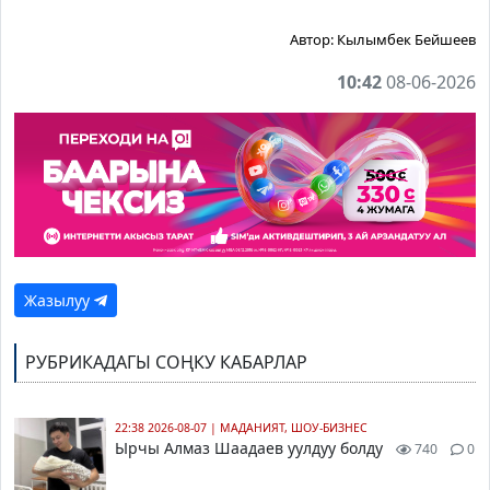
Автор:
Кылымбек Бейшеев
10:42
08-06-2026
Жазылуу
РУБРИКАДАГЫ СОҢКУ КАБАРЛАР
22:38 2026-08-07
|
МАДАНИЯТ, ШОУ-БИЗНЕС
Ырчы Алмаз Шаадаев уулдуу болду
740
0