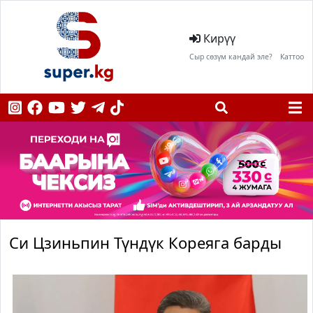
Кирүү
Сыр сөзүм кандай эле?
Каттоо
Си Цзиньпин Түндүк Кореяга барды