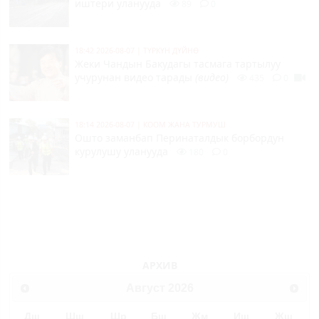
иштери уланууда
89
0
18:42 2026-08-07
|
ТҮРКҮН ДҮЙНӨ
Жеки Чандын Бакудагы тасмага тартылуу
учурунан видео тарады
(видео)
435
0
18:14 2026-08-07
|
КООМ ЖАНА ТУРМУШ
Ошто заманбап Перинаталдык борбордун
курулушу уланууда
180
0
АРХИВ
Август
2026
Дш
Шш
Шр
Бш
Жм
Иш
Жш