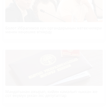
Болот
Ибрагимов
күч органдарынын жетекчилери
менен кеңешме өткөрдү
Мандатынан ажырап, кийин камалып чыккан же
сот өкүмүн уккан экс-депутаттар