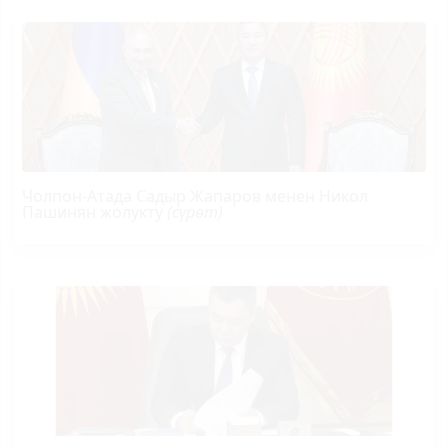
Чолпон-Атада Садыр Жапаров менен Никол
Пашинян жолукту
(сүрөт)