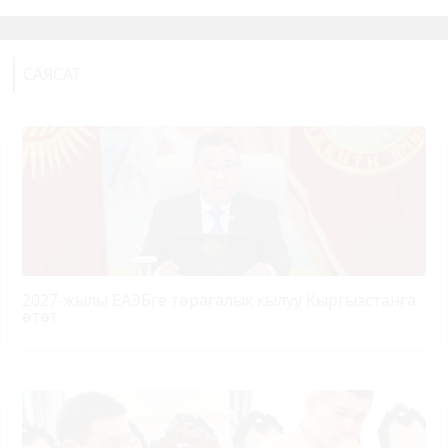
САЯСАТ
2027-жылы ЕАЭБге төрагалык кылуу Кыргызстанга
өтөт