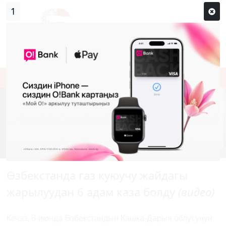
1
Кирүү
Сыр сөзүм кандай эле?
Каттоо
Өзбекстанда
газ
куюучу жайдагы
жарылуудан
6 адам каза
болду
(видео)
Кечээ, 8-июнда Өзбекстандын Кашка-Дарыя облусунун