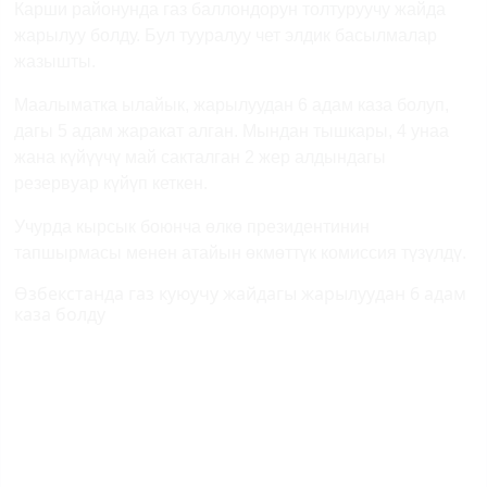
Карши районунда газ баллондорун толтуруучу жайда
жарылуу болду. Бул тууралуу чет элдик басылмалар
жазышты.
Маалыматка ылайык, жарылуудан 6 адам каза болуп,
дагы 5 адам жаракат алган. Мындан тышкары, 4 унаа
жана күйүүчү май сакталган 2 жер алдындагы
резервуар күйүп кеткен.
Учурда кырсык боюнча өлкө президентинин
тапшырмасы менен атайын өкмөттүк комиссия түзүлдү.
Өзбекстанда газ куюучу жайдагы жарылуудан 6 адам
каза болду