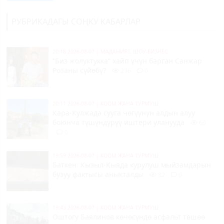
РУБРИКАДАГЫ СОҢКУ КАБАРЛАР
20:18 2026-08-07
|
МАДАНИЯТ, ШОУ-БИЗНЕС
“Биз жолуктукка” хайп үчүн барган Санжар
Розаны сүйөбү?
236
0
20:11 2026-08-07
|
КООМ ЖАНА ТУРМУШ
Кара-Кулжада сууга чөгүүнүн алдын алуу
боюнча түшүндүрүү иштери уланууда
66
0
19:59 2026-08-07
|
КООМ ЖАНА ТУРМУШ
Баткен: Кызыл-Кыяда курулуш мыйзамдарын
бузуу фактысы аныкталды
82
0
19:43 2026-08-07
|
КООМ ЖАНА ТУРМУШ
Оштогу Баялинов көчөсүндө асфальт төшөө