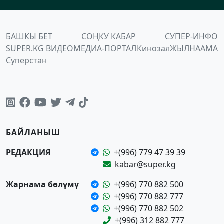
БАШКЫ БЕТ
СОҢКУ КАБАР
СУПЕР-ИНФО
SUPER.KG ВИДЕО
МЕДИА-ПОРТАЛ
Кинозал
ЖЫЛНААМА
Суперстан
БАЙЛАНЫШ
РЕДАКЦИЯ
+(996) 779 47 39 39
kabar@super.kg
Жарнама бөлүмү
+(996) 770 882 500
+(996) 770 882 777
+(996) 770 882 502
+(996) 312 882 777