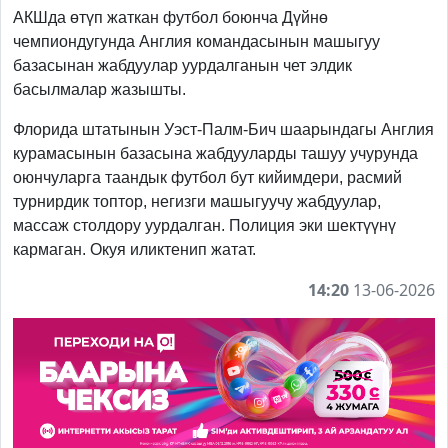
АКШда өтүп жаткан футбол боюнча Дүйнө
чемпиондугунда Англия командасынын машыгуу
базасынан жабдуулар уурдалганын чет элдик
басылмалар жазышты.
Флорида штатынын Уэст-Палм-Бич шаарындагы Англия
курамасынын базасына жабдууларды ташуу учурунда
оюнчуларга таандык футбол бут кийимдери, расмий
турнирдик топтор, негизги машыгуучу жабдуулар,
массаж столдору уурдалган. Полиция эки шектүүнү
кармаган. Окуя иликтенип жатат.
14:20
13-06-2026