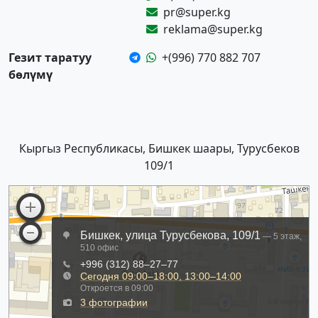
pr@super.kg
reklama@super.kg
Гезит таратуу
+(996) 770 882 707
бөлүмү
Кыргыз Республикасы, Бишкек шаары, Турусбеков
109/1