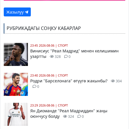
Жазылуу
РУБРИКАДАГЫ СОҢКУ КАБАРЛАР
23:45 2026-08-06
|
СПОРТ
Винисиус "Реал Мадрид" менен келишимин
узартты
328
0
23:40 2026-08-06
|
СПОРТ
Родри "Барселонага" өтүүгө жакынбы?
304
0
23:29 2026-08-06
|
СПОРТ
Ян Диоманде "Реал Мадриддин" жаңы
оюнчусу болду
324
0