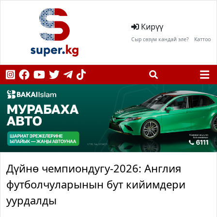
Кирүү
Сыр сөзүм кандай эле?
Каттоо
Дүйнө чемпиондугу-2026: Англия
футболчуларынын бут кийимдери
уурдалды