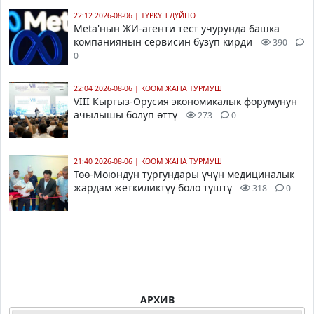
22:12 2026-08-06
|
ТҮРКҮН ДҮЙНӨ
Meta'нын ЖИ-агенти тест учурунда башка
компаниянын сервисин бузуп кирди
390
0
22:04 2026-08-06
|
КООМ ЖАНА ТУРМУШ
VIII Кыргыз-Орусия экономикалык форумунун
ачылышы болуп өттү
273
0
21:40 2026-08-06
|
КООМ ЖАНА ТУРМУШ
Төө-Моюндун тургундары үчүн медициналык
жардам жеткиликтүү боло түштү
318
0
АРХИВ