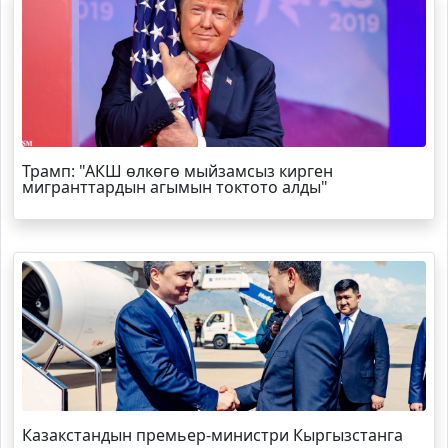
Трамп
: "АКШ өлкөгө мыйзамсыз кирген
мигранттардын агымын токтото алды"
Казакстандын премьер-министри Кыргызстанга