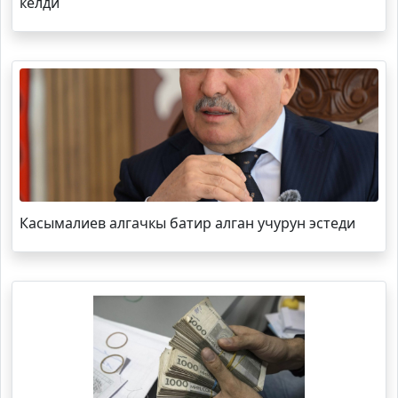
келди
Касымалиев алгачкы батир алган учурун эстеди