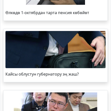
Өлкөдө 1-октябрдан тарта пенсия көбөйөт
Кайсы облустун губернатору эң жаш?