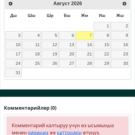
Август
2026
Дш
Шш
Шр
Бш
Жм
Иш
Жш
1
2
3
4
5
6
7
8
9
10
11
12
13
14
15
16
17
18
19
20
21
22
23
24
25
26
27
28
29
30
31
Комментарийлер (0)
Комментарий калтыруу үчүн өз ысымыңыз
менен
кириңиз
же
каттоодон
өтүңүз.