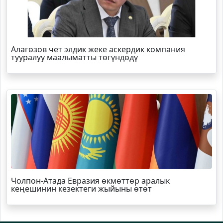
Алагөзов чет элдик жеке аскердик компания
тууралуу маалыматты төгүндөдү
Чолпон-Атада Евразия өкмөттөр аралык
кеңешинин кезектеги жыйыны өтөт