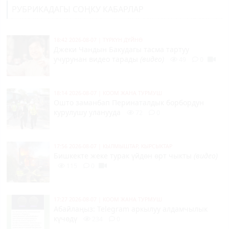
РУБРИКАДАГЫ СОҢКУ КАБАРЛАР
18:42 2026-08-07
|
ТҮРКҮН ДҮЙНӨ
Джеки Чандын Бакудагы тасма тартуу
учурунан видео тарады
(видео)
49
0
18:14 2026-08-07
|
КООМ ЖАНА ТУРМУШ
Ошто заманбап Перинаталдык борбордун
курулушу уланууда
72
0
17:56 2026-08-07
|
КЫЛМЫШТАР, КЫРСЫКТАР
Бишкекте жеке турак үйдөн өрт чыкты
(видео)
115
0
17:27 2026-08-07
|
КООМ ЖАНА ТУРМУШ
Абайлаңыз: Telegram аркылуу алдамчылык
күчөдү
234
0