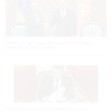
Чолпон-Атада Садыр Жапаров менен Никол
Пашинян жолукту
(сүрөт)
Садыр Жапаров Швейцарияга жаңы элчи