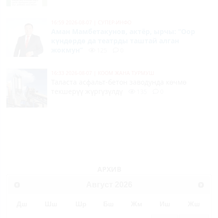
16:59 2026-08-07
|
СУПЕР-ИНФО
Аман Мамбетакунов, актёр, ырчы: “Оор
күндөрдө да театрды таштай алган
жокмун”
125
0
16:33 2026-08-07
|
КООМ ЖАНА ТУРМУШ
Таласта асфальт-бетон заводунда көчмө
текшерүү жүргүзүлдү
135
0
АРХИВ
Август
2026
Дш
Шш
Шр
Бш
Жм
Иш
Жш