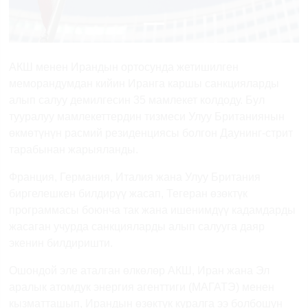
АКШ менен Ирандын ортосунда жетишилген
меморандумдан кийин Иранга каршы санкцияларды
алып салуу демилгесин 35 мамлекет колдоду. Бул
тууралуу мамлекеттердин тизмеси Улуу Британиянын
өкмөтүнүн расмий резиденциясы болгон Даунинг-стрит
тарабынан жарыяланды.
Франция, Германия, Италия жана Улуу Британия
биргелешкен билдирүү жасап, Тегеран өзөктүк
программасы боюнча так жана ишенимдүү кадамдарды
жасаган учурда санкцияларды алып салууга даяр
экенин билдиришти.
Ошондой эле аталган өлкөлөр АКШ, Иран жана Эл
аралык атомдук энергия агенттиги (МАГАТЭ) менен
кызматташып, Ирандын өзөктүк куралга ээ болбошун