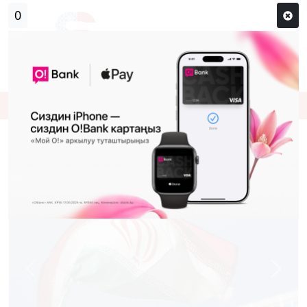
Кирүү
Сыр сөзүм кандай эле?
Каттоо
Иранга каршы санкцияларды алып
салууну 35 мамлекет колдоду
Previous
Next