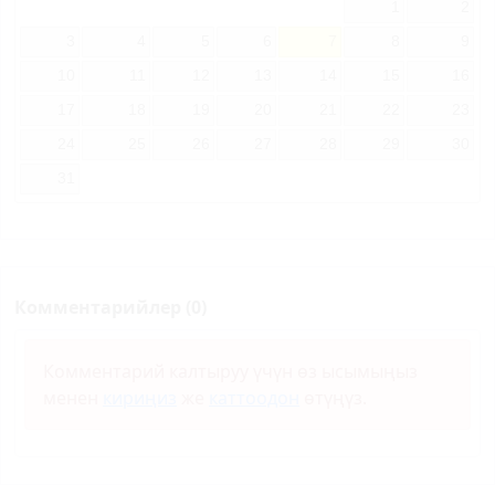
1
2
3
4
5
6
7
8
9
10
11
12
13
14
15
16
17
18
19
20
21
22
23
24
25
26
27
28
29
30
31
Комментарийлер (0)
Комментарий калтыруу үчүн өз ысымыңыз
менен
кириңиз
же
каттоодон
өтүңүз.