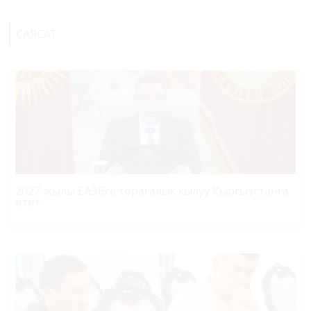
САЯСАТ
2027-жылы ЕАЭБге төрагалык кылуу Кыргызстанга
өтөт