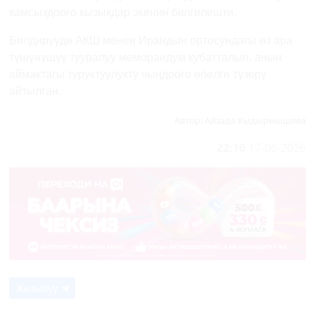
камсыздоого кызыкдар экенин белгилешти.
Билдирүүдө АКШ менен Ирандын ортосундагы өз ара
түшүнүшүү тууралуу меморандум кубатталып, анын
аймактагы туруктуулукту чыңдоого өбөлгө түзөрү
айтылган.
Автор:
Айзада Кыдырмышева
22:16
17-06-2026
Жазылуу