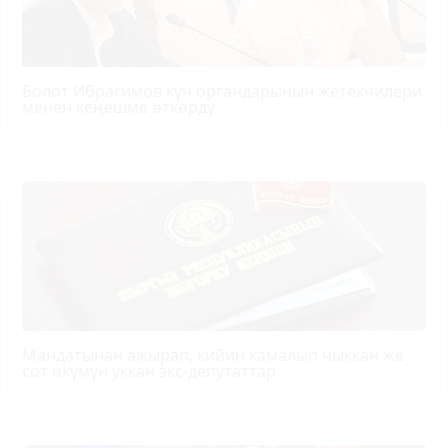
Болот
Ибрагимов
күч органдарынын жетекчилери
менен кеңешме өткөрдү
Мандатынан ажырап, кийин камалып чыккан же
сот өкүмүн уккан экс-депутаттар