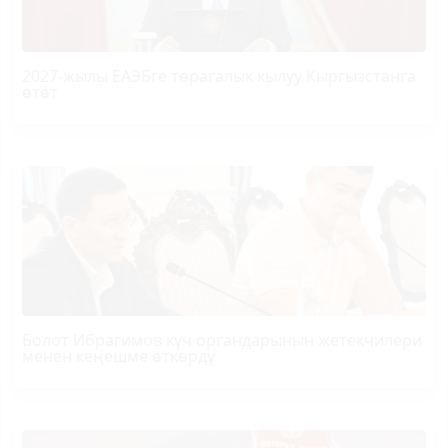
2027-жылы ЕАЭБге төрагалык кылуу Кыргызстанга
өтөт
Болот
Ибрагимов
күч органдарынын жетекчилери
менен кеңешме өткөрдү