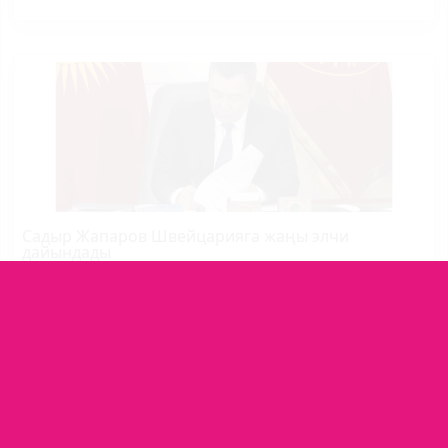
Садыр Жапаров Швейцарияга жаңы элчи
дайындады