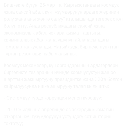
Бишкекте бүгүн, 26-мартта “Кыргызстандагы коомдук
жана саясий абал, күч түзүмдөрүнүн ардагерлеринин
ролу жана аны жөнгө салуу” аталышында тегерек стол
болуп өттү. Анда республикадагы саясий жана
экономикалык абал, чек ара кызматташтыгы,
криминалдык абал жана ушунун айланасындагы
темалар талкууланды. Натыйжада бир нече пункттан
турган резолюция кабыл алынды.
Коомдук мекемелер, күч органдарынын ардагерлери
биргеликте тез аранын ичинде коомчулуктун жашоо
шарттын жакшыртууну президентке жана ЖКга болгон
кайрылуусунда ишке ашырууну талап кылышты:
- Системдүү түрдө коррупция менен күрөшүү;
- 2010-жылдын 7-апрелинде өз аскердик кызматын
аткарган күч түзүмдөрүнүн үстүндөгү сот иштерин
токтотуу;