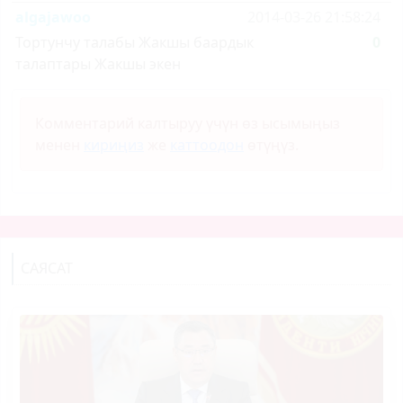
algajawoo
2014-03-26 21:58:24
Тортунчу талабы Жакшы баардык
0
талаптары Жакшы экен
Комментарий калтыруу үчүн өз ысымыңыз
менен
кириңиз
же
каттоодон
өтүңүз.
САЯСАТ