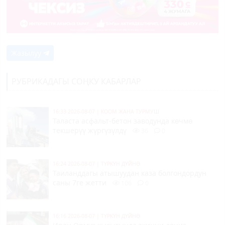
Жазылуу
РУБРИКАДАГЫ СОҢКУ КАБАРЛАР
16:33 2026-08-07
|
КООМ ЖАНА ТУРМУШ
Таласта асфальт-бетон заводунда көчмө
текшерүү жүргүзүлдү
36
0
16:24 2026-08-07
|
ТҮРКҮН ДҮЙНӨ
Таиланддагы атышуудан каза болгондордун
саны 7ге жетти
106
0
16:16 2026-08-07
|
ТҮРКҮН ДҮЙНӨ