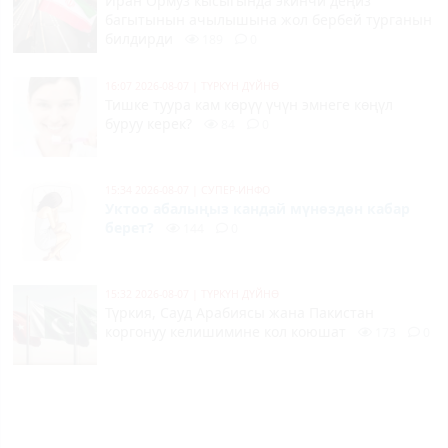
Иран Ормуз кысыгында экинчи деңиз
багытынын ачылышына жол бербей турганын
билдирди
189
0
16:07 2026-08-07
|
ТҮРКҮН ДҮЙНӨ
Тишке туура кам көрүү үчүн эмнеге көңүл
буруу керек?
84
0
15:34 2026-08-07
|
СУПЕР-ИНФО
Уктоо абалыңыз кандай мүнөздөн кабар
берет?
144
0
15:32 2026-08-07
|
ТҮРКҮН ДҮЙНӨ
Түркия, Сауд Арабиясы жана Пакистан
коргонуу келишимине кол коюшат
173
0