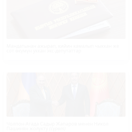
Мандатынан ажырап, кийин камалып чыккан же
сот өкүмүн уккан экс-депутаттар
Чолпон-Атада Садыр Жапаров менен Никол
Пашинян жолукту
(сүрөт)