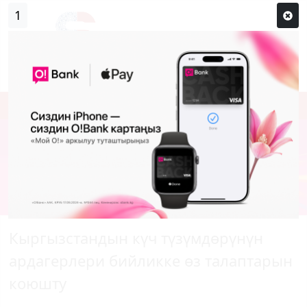
0
Кирүү
Сыр сөзүм кандай эле?
Каттоо
Кыргызстандын күч түзүмдөрүнүн
ардагерлери бийликке өз талаптарын
коюшту