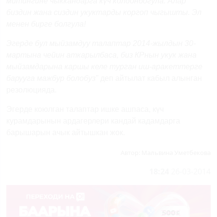
митингине чыккандарга күч колдонбогула. Алар
биздин жана сиздин укуктарды коргоп чыгышты. Эл
менен бирге болгула!
Эгерде бул мыйзамдуу талаптар 2014-жылдын 30-
мартына чейин аткарылбаса, биз КРнын укук жана
мыйзамдарына каршы келе турган иш-аракеттерге
барууга мажбур болобуз"
деп айтылат кабыл алынган
резолюцияда.
Эгерде коюлган талаптар ишке ашпаса, күч
курамдарынын ардагерлери кандай кадамдарга
барышарын ачык айтышкан жок.
Автор:
Мальвина Уметбекова
18:24
26-03-2014