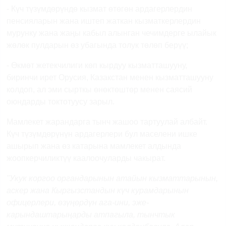
- Күч түзүмдөрүндө кызмат өтөгөн ардагерлердин
пенсияларын жана иштеп жаткан кызматкерлердин
мурунку жана жаңы кабыл алынган чечимдерге ылайык
жөлөк пулдарын өз убагында толук төлөп берүү;
- Өкмөт жетекчилиги көп кырдуу кызматташууну,
биринчи ирет Орусия, Казакстан менен кызматташууну
колдоп, ал эми сырткы өнөктөштөр менен саясий
оюндарды токтотуусу зарыл.
Мамлекет жарандарга тынч жашоо тартуулай албайт.
Күч түзүмдөрүнүн ардагерлери бул маселени ишке
ашырып жана өз катарына мамлекет алдында
жоопкерчиликтүү каалоочуларды чакырат.
"Укук коргоо органдарынын атайын кызматтарынын,
аскер жана Кыргызстандын күч курамдарынын
офицерлери, өзүңөрдүн ага-ини, эже-
карындаштарыңарды атпагыла, тынчтык