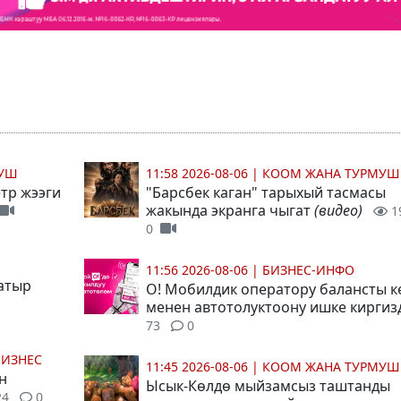
МУШ
11:58 2026-08-06
|
КООМ ЖАНА ТУРМУШ
тр жээги
"Барсбек каган" тарыхый тасмасы
жакында экранга чыгат
(видео)
1
0
11:56 2026-08-06
|
БИЗНЕС-ИНФО
атыр
О! Мобилдик оператору балансты 
менен автотолуктоону ишке кирги
73
0
БИЗНЕС
11:45 2026-08-06
|
КООМ ЖАНА ТУРМУШ
н
Ысык-Көлдө мыйзамсыз таштанды
24
0