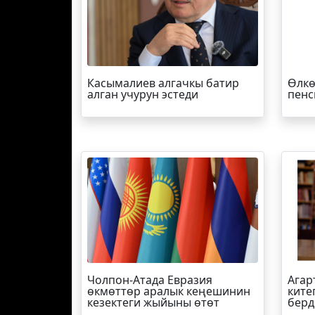
Касымалиев алгачкы батир
Өлкө
алган учурун эстеди
пенс
Чолпон-Атада Евразия
Агар
өкмөттөр аралык кеңешинин
ките
кезектеги жыйыны өтөт
берд