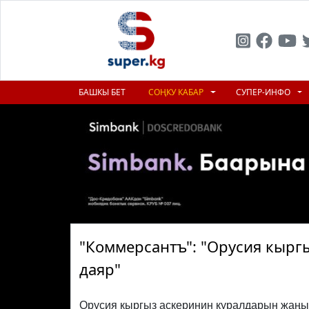
БАШКЫ БЕТ
СОҢКУ КАБАР
СУПЕР-ИНФО
"Коммерсантъ": "Орусия кыргы
даяр"
Орусия кыргыз аскеринин куралдарын жаңыл