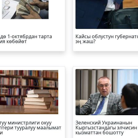
дө 1-октябрдан тарта
Кайсы облустун губернат
ия көбөйөт
эң жаш?
туу министрлиги окуу
Зеленский Украинанын
птери тууралуу маалымат
Кыргызстандагы элчисин
и
кызматтан бошотту