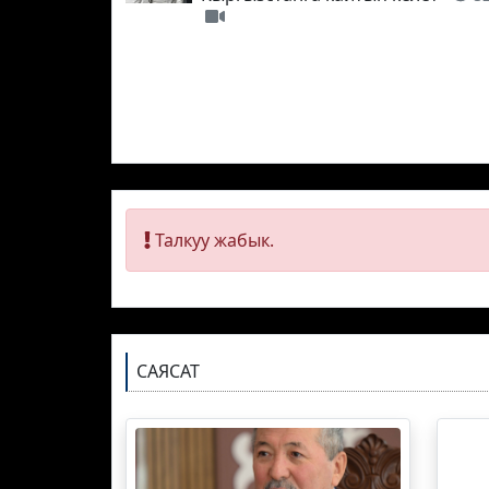
Талкуу жабык.
САЯСАТ