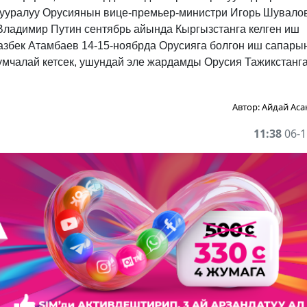
тууралуу Орусиянын вице-премьер-министри Игорь Шувало
 Владимир Путин сентябрь айында Кыргызстанга келген иш
азбек Атамбаев 14-15-ноябрда Орусияга болгон иш сапары
умчалай кетсек, ушундай эле жардамды Орусия Тажикстанг
Автор:
Айдай Аса
11:38
06-1