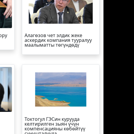
ору
Алагөзов чет элдик жеке
аскердик компания тууралуу
маалыматты төгүндөдү
Токтогул ГЭСин курууда
келтирилген зыян үчүн
компенсацияны көбөйтүү
сунушталууда