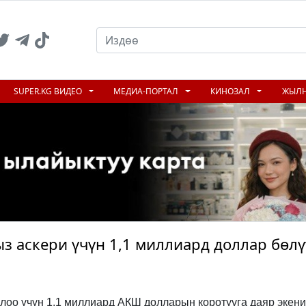
SUPER.KG ВИДЕО
МЕДИА-ПОРТАЛ
КИНОЗАЛ
ЖЫЛ
з аскери үчүн 1,1 миллиард доллар бөлү
оо үчүн 1,1 миллиард АКШ долларын коротууга даяр экен