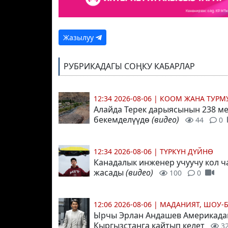
Жазылуу
РУБРИКАДАГЫ СОҢКУ КАБАРЛАР
12:34 2026-08-06
|
КООМ ЖАНА ТУР
Алайда Терек дарыясынын 238 ме
бекемделүүдө
(видео)
44
0
12:34 2026-08-06
|
ТҮРКҮН ДҮЙНӨ
Канадалык инженер учуучу кол ч
жасады
(видео)
100
0
12:06 2026-08-06
|
МАДАНИЯТ, ШОУ-
Ырчы Эрлан Андашев Америкада
Кыргызстанга кайтып келет
3