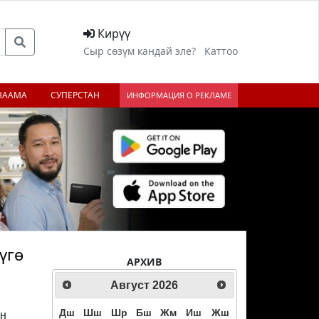
Кирүү
Сыр сөзүм кандай эле?
Каттоо
НААМА
СУПЕРСТАН
ИНФОРМАЦИЯ О РЕКЛАМЕ
үгө
АРХИВ
Август
2026
Дш
Шш
Шр
Бш
Жм
Иш
Жш
ин