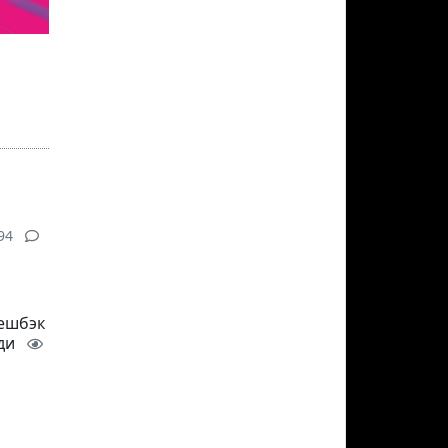
94
кешбэк
зди