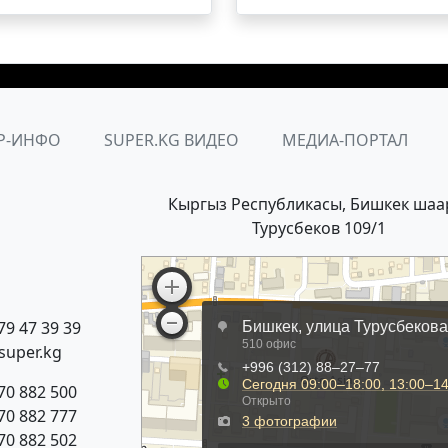
Р-ИНФО
SUPER.KG ВИДЕО
МЕДИА-ПОРТАЛ
Кыргыз Республикасы, Бишкек шаа
Турусбеков 109/1
79 47 39 39
super.kg
70 882 500
70 882 777
70 882 502