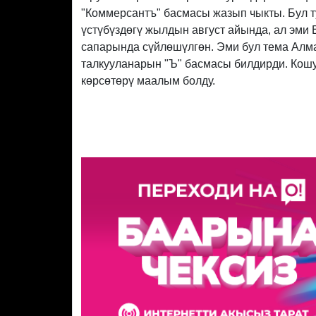
"Коммерсантъ" басмасы жазып чыкты. Бул 
үстүбүздөгү жылдын август айында, ал эми
сапарында сүйлөшүлгөн. Эми бул тема Алм
талкууланарын "Ъ" басмасы билдирди. Кош
көрсөтөрү маалым болду.