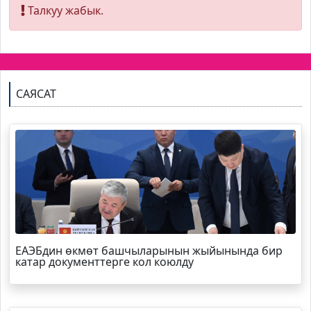
Талкуу жабык.
САЯСАТ
ЕАЭБдин өкмөт башчыларынын жыйынында бир
катар документтерге кол коюлду