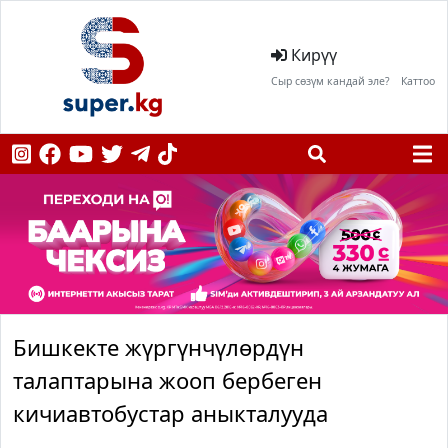
Кирүү
Сыр сөзүм кандай эле?
Каттоо
Бишкекте жүргүнчүлөрдүн
талаптарына жооп бербеген
кичиавтобустар аныкталууда