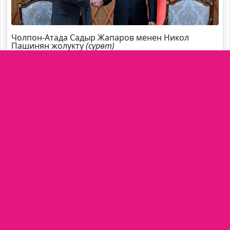
Чолпон-Атада Садыр Жапаров менен Никол
Пашинян жолукту
(сүрөт)
Садыр Жапаров Швейцарияга жаңы элчи
дайындады