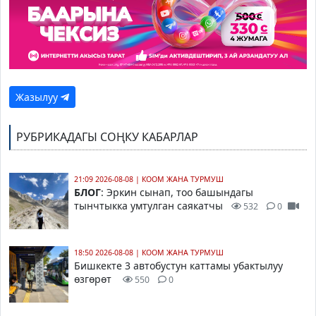
Жазылуу
РУБРИКАДАГЫ СОҢКУ КАБАРЛАР
21:09 2026-08-08
|
КООМ ЖАНА ТУРМУШ
БЛОГ
: Эркин сынап, тоо башындагы
тынчтыкка умтулган саякатчы
532
0
18:50 2026-08-08
|
КООМ ЖАНА ТУРМУШ
Бишкекте 3 автобустун каттамы убактылуу
өзгөрөт
550
0