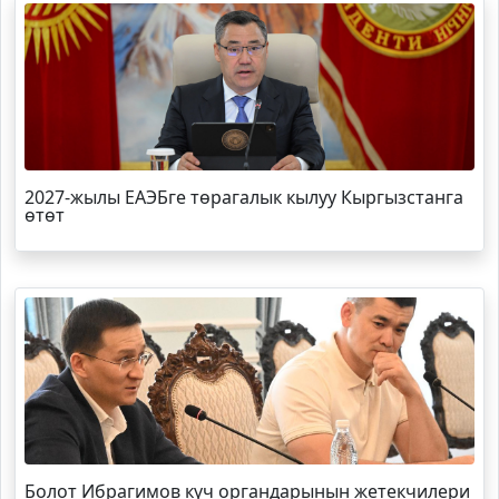
2027-жылы ЕАЭБге төрагалык кылуу Кыргызстанга
өтөт
Болот
Ибрагимов
күч органдарынын жетекчилери