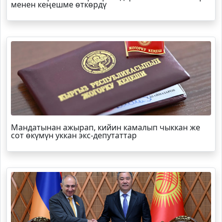
менен кеңешме өткөрдү
Мандатынан ажырап, кийин камалып чыккан же
сот өкүмүн уккан экс-депутаттар