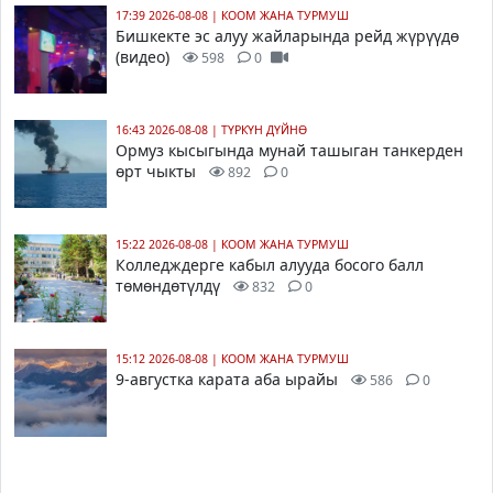
17:39 2026-08-08
|
КООМ ЖАНА ТУРМУШ
Бишкекте эс алуу жайларында рейд жүрүүдө
(видео)
598
0
16:43 2026-08-08
|
ТҮРКҮН ДҮЙНӨ
Ормуз кысыгында мунай ташыган танкерден
өрт чыкты
892
0
15:22 2026-08-08
|
КООМ ЖАНА ТУРМУШ
Колледждерге кабыл алууда босого балл
төмөндөтүлдү
832
0
15:12 2026-08-08
|
КООМ ЖАНА ТУРМУШ
9-августка карата аба ырайы
586
0