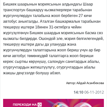
Бишкек шаарынын мэриясынын алдындагы Шаар
транспортун башкаруу кызматкерлери тарабынан
жүргүнчүлөрдүн талабына жооп бербеген 27 кичи
автобус аныкталды. Аталган башкармалык тарабынан
текшерүү иштери 18инен 31-октябрга чейин
жүргүзүлгөнүн Бишкек шаардык мэриясынын басма сөз
кызматы билдирди. Ошондой эле, мэрия белгилегендей,
текшерүү иштери дагы да уланууда жана
жүргүнчүлөрдүн талаптарына жооп бериш үчүн ар бир
кичи автобус төмөнкүдөй талаптарга жооп бериши
керек: сырткы көрүнүшү, салондун санитардык абалы,
отургучтардын жетиштүүлүгү, отургучтардын абалы
жакшы деңгээлде болушу абзел.
Автор:
Айдай Асанбекова
14:10
06-11-2012