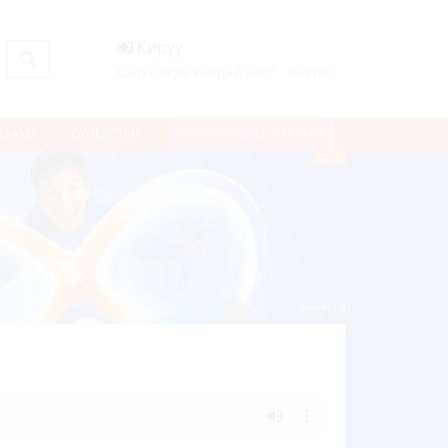
Кирүү
Сыр сөзүм кандай эле?
Каттоо
НААМА
СУПЕРСТАН
ИНФОРМАЦИЯ О РЕКЛАМЕ