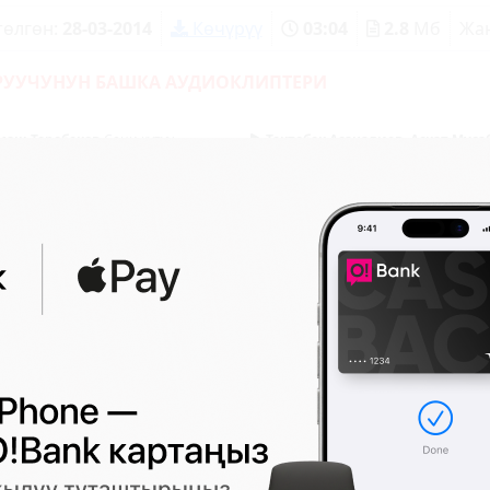
төлгөн:
28-03-2014
Көчүрүү
03:04
2.8
Мб
Жа
РУУЧУНУН БАШКА АУДИОКЛИПТЕРИ
аш Төрөбеков
Сени күтүү
Токтобек Асаналиев, Аскат Муса
Башымдын кыздары
2:53
00:03:54
адин Аманбаев
Соң-Көл баяны
Нурайым Азыкбаева
Виктория
4:54
00:02:58
ментарийлер (1)
tan_nookat
2014-03-28 18:29
mat surer.kg jamatu
Комментарий калтыруу үчүн өз ысымыңыз менен