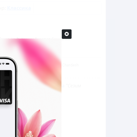
нр:
Классика
беков
Ат-
Керим Турапов
Бишкегим
00:02:39
Нурайым Азыкбаева
Chardash
00:01:25
Залина Касымова
"Сезим
ыргактары"
:11
0