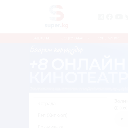
БАШКЫ БЕТ
СОҢКУ КАБАР
СУПЕР-ИНФО
Зали
Эстрада
00:0
Рэп (Хип-хоп)
Рок-музыка