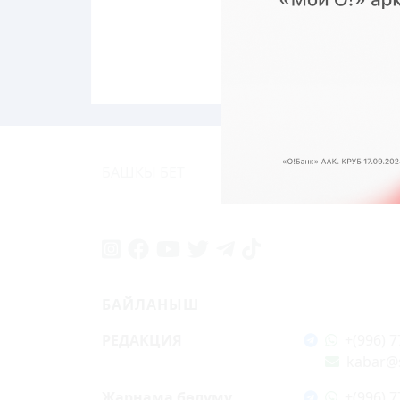
БАШКЫ БЕТ
СОҢКУ КАБАР
СУПЕ
БАЙЛАНЫШ
РЕДАКЦИЯ
+(996) 7
kabar@
Жарнама бөлүмү
+(996) 7