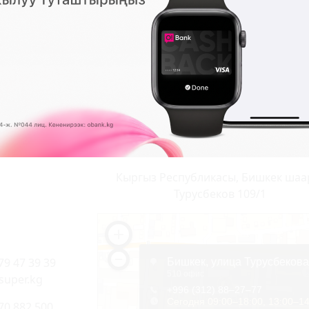
кириңиз
же
каттоодон
өтүңүз.
Р-ИНФО
SUPER.KG ВИДЕО
МЕДИА-ПОРТАЛ
Кыргыз Республикасы, Бишкек шаа
Турусбеков 109/1
79 47 39 39
super.kg
70 882 500