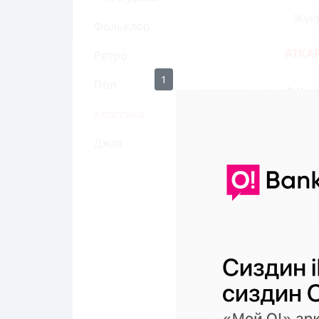
Жүк
Фольклор
АТКА
Ретро
1
Поп
Чырм
00:0
Классика
Джаз
Исир
00:0
Ком
das
Rax