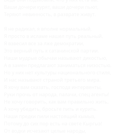
Ваши дочери курят, ваши дочери пьют,
Теряют невинность, в разврате живут.
Я не радикал, я вполне нормальный,
Я просто в исламе нашел путь реальный.
Я взвесил все за лже демократии,
Это верный путь к сатанинской партии.
Наши мудрые обычаи называют дикостью,
А в замен предлагают заниматься низостью.
Но у них нет культуры национального стиля,
И нас называют страной третьего мира.
Я хочу вам сказать, господа интервенты,
Руки прочь от народа, палачи, спец агенты!
Не хочу говорить, как вам правильно жить,
А хочу убедить, бросьте пить и курить.
Наши предки пили настоящий кымыз,
Потому до сих пор есть на свете Кыргыз!
От водки исчезают целые народы,