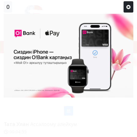
0
Кирүү
Сыр сөзүм кандай эле?
Каттоо
Тата Улан
Ассалоому алейкум
00:04:55