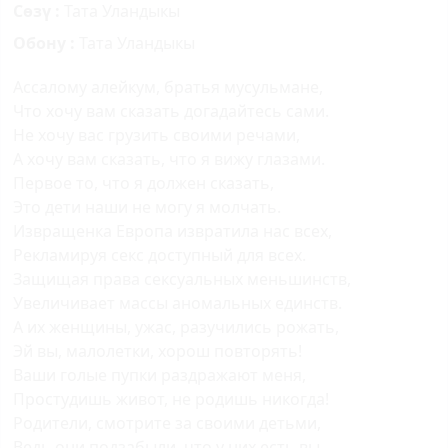
Сөзү :
Тата Уландыкы
Обону :
Тата Уландыкы
Ассалому алейкум, братья мусульмане,
Что хочу вам сказать догадайтесь сами.
Не хочу вас грузить своими речами,
А хочу вам сказать, что я вижу глазами.
Первое то, что я должен сказать,
Это дети наши не могу я молчать.
Извращенка Европа извратила нас всех,
Рекламируя секс доступный для всех.
Защищая права сексуальных меньшинств,
Увеличивает массы аномальных единств.
А их женщины, ужас, разучились рожать,
Эй вы, малолетки, хорош повторять!
Ваши голые пупки раздражают меня,
Простудишь живот, не родишь никогда!
Родители, смотрите за своими детьми,
Ведь они подзабыли, что у них есть вы.