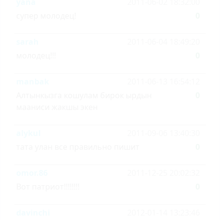
yana
2011-06-02 18:32:00
супер молодец!
0
sarah
2011-06-04 18:49:20
молодец!!!
0
manbak
2011-06-13 16:54:12
Алтынкызга кошулам бирок ырдын
0
мааниси жакшы экен
alykul
2011-09-06 13:40:30
тата улан все правильно пишит
0
omor.86
2011-12-25 20:02:32
Вот патриот!!!!!!!!
0
davinchi
2012-01-14 13:23:46