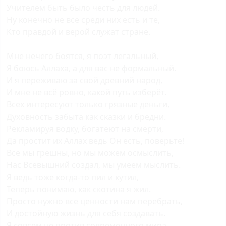
Учителем быть было честь для людей.
Ну конечно не все среди них есть и те,
Кто правдой и верой служат стране.
Мне нечего боятся, я поэт легальный,
Я боюсь Аллаха, а для вас не формальный.
И я переживаю за свой древний народ,
И мне не всё ровно, какой путь изберёт.
Всех интересуют только грязные деньги,
Духовность забыта как сказки и бредни.
Рекламируя водку, богатеют на смерти,
Да простит их Аллах ведь Он есть, поверьте!
Все мы грешны, но мы можем осмыслить,
Нас Всевышний создал, мы умеем мыслить.
Я ведь тоже когда-то пил и кутил,
Теперь понимаю, как скотина я жил.
Просто нужно все ценности нам перебрать,
И достойную жизнь для себя создавать.
Я совсем не против современного мира,