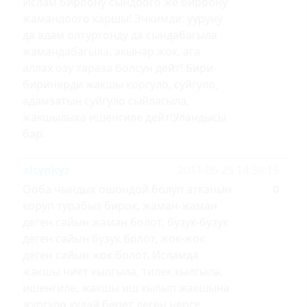
Ислам бироону сындоого же бироону
жамандоого каршы! Эчкимди: ууруну
да адам олтургонду да сындабагыла
жамандабагыла, акынар жок, ага
аллах озу тараза болсун дейт! Бири-
биринерди жакшы коргуло, суйгуло,
адамзатын суйгуло сыйлагыла,
жакшылыка ишенгиле дейт!Уландысы
бар.
altynkyz
2011-05-25 14:36:15
Ооба чындык ошондой болуп атканын
0
коруп турабыз бирок, жаман-жаман
деген сайын жаман болот, бузук-бузук
деген сайын бузук болот, жок-жок
деген сайын жок болот. Исламда
жакшы ниет кылгыла, тилек кылгыла,
ишенгиле, жакшы иш кылып жакшына
жургуло кудай берет деген нерсе