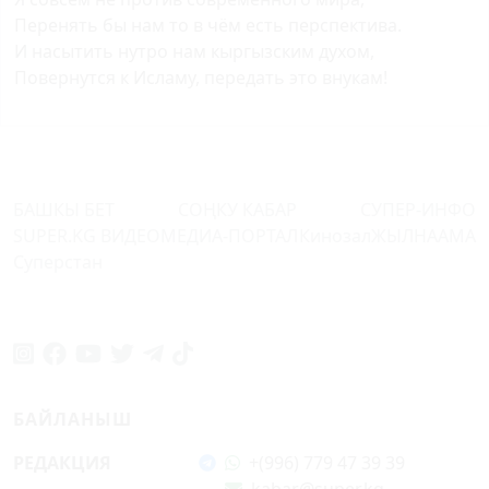
Перенять бы нам то в чём есть перспектива.
И насытить нутро нам кыргызским духом,
Повернутся к Исламу, передать это внукам!
БАШКЫ БЕТ
СОҢКУ КАБАР
СУПЕР-ИНФО
SUPER.KG ВИДЕО
МЕДИА-ПОРТАЛ
Кинозал
ЖЫЛНААМА
Суперстан
БАЙЛАНЫШ
РЕДАКЦИЯ
+(996) 779 47 39 39