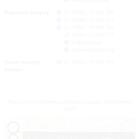
kabar@super.kg
Жарнама бөлүмү
+(996) 770 882 500
+(996) 770 882 777
+(996) 770 882 502
+(996) 312 882 777
pr@super.kg
reklama@super.kg
Гезит таратуу
+(996) 770 882 707
бөлүмү
Кыргыз Республикасы, Бишкек шаары, Турусбеков
109/1