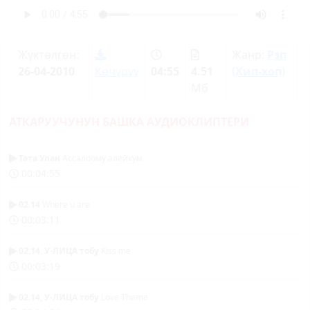
Жүктөлгөн:
Жанр:
Рэп
26-04-2010
Көчүрүү
04:55
4.51
(Хип-хоп)
Мб
АТКАРУУЧУНУН БАШКА АУДИОКЛИПТЕРИ
Тата Улан
Ассалоому алейкум
00:04:55
02.14
Where u are
00:03:11
02.14, У-ЛИЦА тобу
Kiss me
00:03:19
02.14, У-ЛИЦА тобу
Love Theme