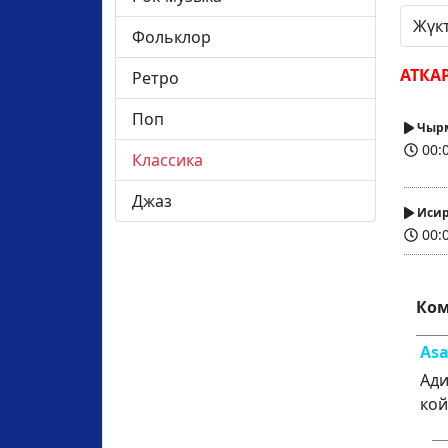
Жүк
Фольклор
АТКА
Ретро
Поп
Чырм
00:0
Классика
Джаз
Исир
00:0
Ком
Asa
Ади
кой