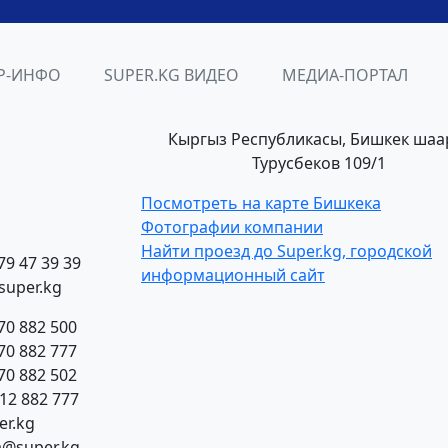
Р-ИНФО
SUPER.KG ВИДЕО
МЕДИА-ПОРТАЛ
Кыргыз Республикасы, Бишкек шаа
Турусбеков 109/1
Посмотреть на карте Бишкека
Фотографии компании
Найти проезд до Super.kg, городской
79 47 39 39
информационный сайт
super.kg
70 882 500
70 882 777
70 882 502
312 882 777
r.kg
a@super.kg