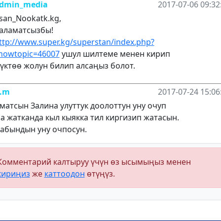
dmin_media
2017-07-06 09:32
san_Nookatk.kg,
аламатсызбы!
ttp://www.super.kg/superstan/index.php?
howtopic=46007
ушул шилтеме менен кирип
үктөө жолун билип алсаңыз болот.
n.m
2017-07-24 15:06
матсын Залина улуттук доолоттун уну очуп
а жатканда кыл кыякка тил киргизип жатасын.
абындын уну очпосун.
Комментарий калтыруу үчүн өз ысымыңыз менен
кириңиз
же
каттоодон
өтүңүз.