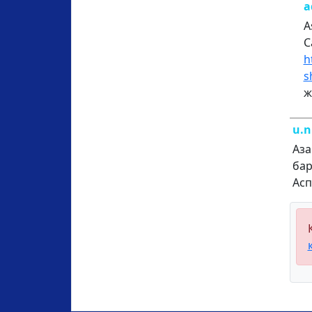
a
A
С
h
s
ж
u.
Аза
бар
Асп