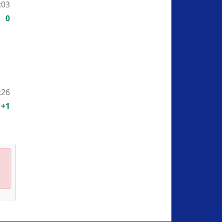
:03
0
:26
+1