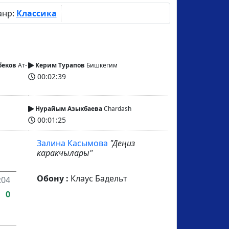
анр:
Классика
беков
Ат-
Керим Турапов
Бишкегим
00:02:39
Нурайым Азыкбаева
Chardash
00:01:25
Залина Касымова
"Деңиз
каракчылары"
Обону :
Клаус Бадельт
:04
0