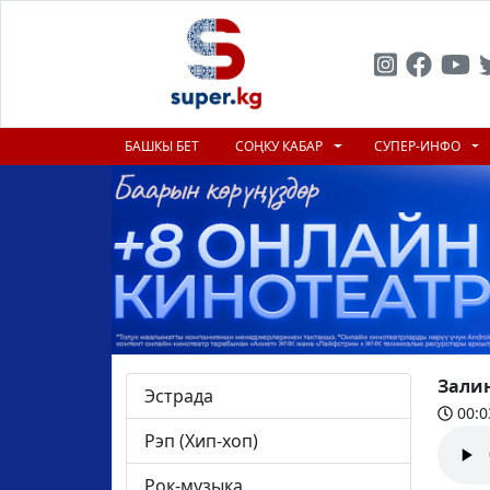
БАШКЫ БЕТ
СОҢКУ КАБАР
СУПЕР-ИНФО
Зали
Эстрада
00:0
Рэп (Хип-хоп)
Рок-музыка