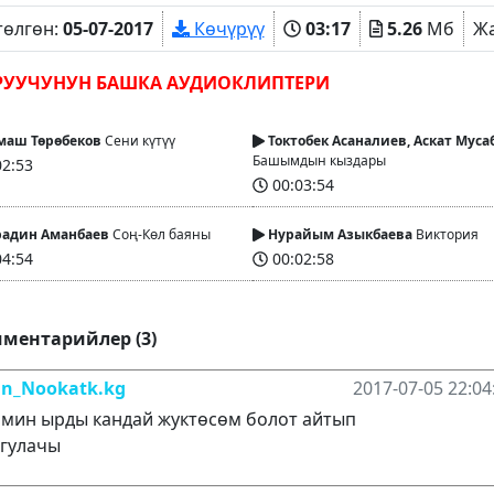
төлгөн:
05-07-2017
Көчүрүү
03:17
5.26
Мб
Ж
РУУЧУНУН БАШКА АУДИОКЛИПТЕРИ
аш Төрөбеков
Сени күтүү
Токтобек Асаналиев, Аскат Муса
Башымдын кыздары
2:53
00:03:54
адин Аманбаев
Соң-Көл баяны
Нурайым Азыкбаева
Виктория
4:54
00:02:58
ментарийлер (3)
n_Nookatk.kg
2017-07-05 22:04
мин ырды кандай жуктөсөм болот айтып
гулачы