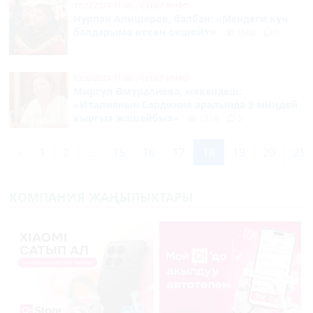
11:22 2024-11-08
|
СУПЕР-ИНФО
Нурлан Алишеров, балбан: «Мендеги күч
балдарыма өткөн окшойт»
1668
0
10:22 2024-11-08
|
СУПЕР-ИНФО
Миргүл Өмүралиева, мекендеш:
«Италиянын Сардиния аралында 3 миңдей
кыргыз жашайбыз»
1316
0
‹
1
2
...
15
16
17
18
19
20
21
КОМПАНИЯ ЖАҢЫЛЫКТАРЫ