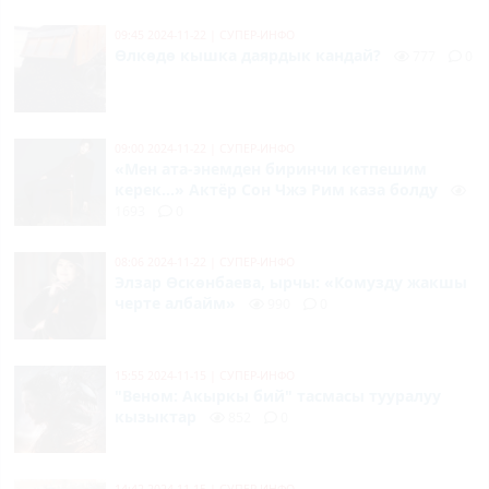
09:45 2024-11-22
|
СУПЕР-ИНФО
Өлкөдө кышка даярдык кандай?
777
0
09:00 2024-11-22
|
СУПЕР-ИНФО
«Мен ата-энемден биринчи кетпешим
керек...» Актёр Сон Чжэ Рим каза болду
1693
0
08:06 2024-11-22
|
СУПЕР-ИНФО
Элзар Өскөнбаева, ырчы: «Комузду жакшы
черте албайм»
990
0
15:55 2024-11-15
|
СУПЕР-ИНФО
"Веном: Акыркы бий" тасмасы тууралуу
кызыктар
852
0