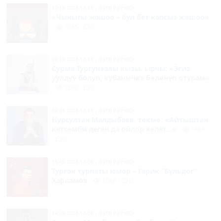
10:16 2024-12-13
|
СУПЕР-ИНФО
«Чыныгы жашоо – бул бет капсыз жашоо»
1095
0
09:10 2024-12-13
|
СУПЕР-ИНФО
Сурма Тургунаалы кызы, ырчы: «Эгиз
уулдуу болуп, кубанычка бөлөнүп отурам»
1200
0
08:21 2024-12-13
|
СУПЕР-ИНФО
Нурсултан Малдыбаев, төкмө: «Айтыштан
кетсемби деген да ойлор келет...»
1989
0
15:45 2024-12-06
|
СУПЕР-ИНФО
Турган турпаты юмор – Гарик “Бульдог”
Харламов
1048
0
14:29 2024-12-06
|
СУПЕР-ИНФО