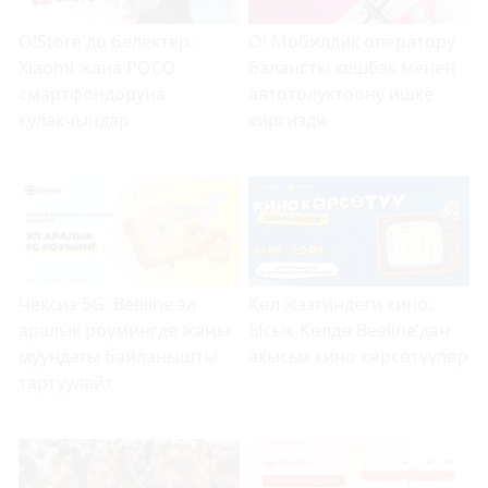
O!Store'до белектер:
О! Мобилдик оператору
Xiaomi жана POCO
балансты кешбэк менен
смартфондоруна
автотолуктоону ишке
кулакчындар
киргизди
Чексиз 5G: Beeline эл
Көл жээг
индеги кино:
аралык роумингде жаңы
Ысык-Көлдө Beeline
’
дан
муундагы байланышты
акысыз кино
көрсөтүүлөр
тартуулайт