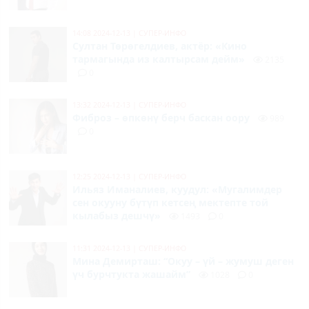
14:08 2024-12-13
|
СУПЕР-ИНФО
Султан Төрөгелдиев, актёр: «Кино
тармагында из калтырсам дейм»
2135
0
13:32 2024-12-13
|
СУПЕР-ИНФО
Фиброз – өпкөнү берч баскан оору
989
0
12:25 2024-12-13
|
СУПЕР-ИНФО
Ильяз Иманалиев, куудул: «Мугалимдер
сен окууну бүтүп кетсең мектепте той
кылабыз дешчү»
1493
0
11:31 2024-12-13
|
СУПЕР-ИНФО
Мина Демирташ: “Окуу – үй – жумуш деген
үч бурчтукта жашайм”
1028
0