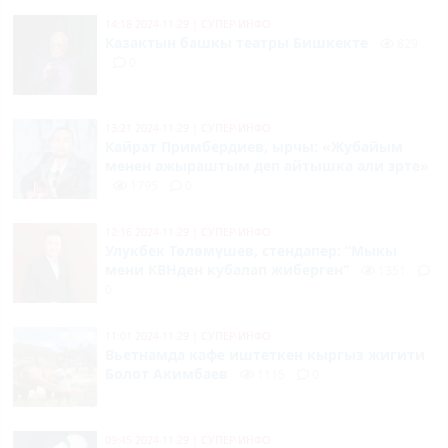
14:18 2024-11-29
|
СУПЕР-ИНФО
Казактын башкы театры Бишкекте
829
0
13:21 2024-11-29
|
СУПЕР-ИНФО
Кайрат Примбердиев, ырчы: «Жубайым
менен ажыраштым деп айтышка али эрте»
1795
0
12:16 2024-11-29
|
СУПЕР-ИНФО
Улукбек Төлөмүшев, стендапер: “Мыкы
мени КВНден кубалап жиберген”
1351
0
11:01 2024-11-29
|
СУПЕР-ИНФО
Вьетнамда кафе иштеткен кыргыз жигити
Болот Акимбаев
1115
0
09:45 2024-11-29
|
СУПЕР-ИНФО