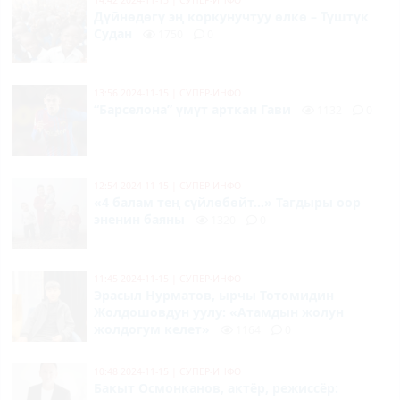
14:42 2024-11-15
|
СУПЕР-ИНФО
Дүйнөдөгү эң коркунучтуу өлкө – Түштүк
Судан
1750
0
13:56 2024-11-15
|
СУПЕР-ИНФО
“Барселона” үмүт арткан Гави
1132
0
12:54 2024-11-15
|
СУПЕР-ИНФО
«4 балам тең сүйлөбөйт...» Тагдыры оор
эненин баяны
1320
0
11:45 2024-11-15
|
СУПЕР-ИНФО
Эрасыл Нурматов, ырчы Тотомидин
Жолдошовдун уулу: «Атамдын жолун
жолдогум келет»
1164
0
10:48 2024-11-15
|
СУПЕР-ИНФО
Бакыт Осмонканов, актёр, режиссёр: