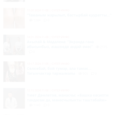
15:20 2024-11-08
|
СУПЕР-ИНФО
“Таманым жарылып, бастырбай кууратты...”
1284
0
14:21 2024-11-08
|
СУПЕР-ИНФО
Акылай & Мадалена: “Экранда гана
абысынбыз, жашоодо андай эмес”
2175
0
13:17 2024-11-08
|
СУПЕР-ИНФО
Сөлкөбай, бой тумар, ала тамак...
Тагынчактар таржымалы
905
0
12:15 2024-11-08
|
СУПЕР-ИНФО
Үмөт Дөөлөтов, манасчы: «Башка кесипти
тандасам да, манасчылыкты таштабайм»
1145
0