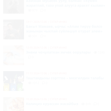
Азизхан Мусабек уулу, балбан: «Күмөн
жаратпай, таза упай алууга аракет кылам»
873
0
13:11 2024-12-06
|
СУПЕР-ИНФО
Бакыт Мамаев, ырчы: «Апам тирүү болсо
жанынан чыкпай сүйлөшүп отурат элем»
931
0
12:10 2024-12-06
|
СУПЕР-ИНФО
Энени чочулаткан эмчек оорулары
1240
0
11:13 2024-12-06
|
СУПЕР-ИНФО
Таштандыны сорттоо – мезгилдин талабы
1012
0
10:20 2024-12-06
|
СУПЕР-ИНФО
Келиңиз круассан жасайбыз
809
0