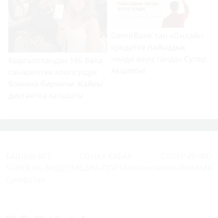
DemirBank'тан «Онлайн-
кредитке пайыздык
ченди өзүң танда» Супер
Кыргызстандан 165 бала
Акциясы!
санариптик коопсуздук
боюнча биринчи Жайкы
диктантка катышты
БАШКЫ БЕТ
СОҢКУ КАБАР
СУПЕР-ИНФО
SUPER.KG ВИДЕО
МЕДИА-ПОРТАЛ
Кинозал
ЖЫЛНААМА
Суперстан