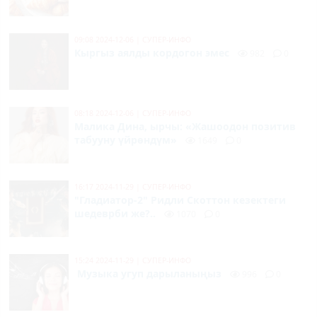
09:08 2024-12-06
|
СУПЕР-ИНФО
Кыргыз аялды кордогон эмес
982
0
08:18 2024-12-06
|
СУПЕР-ИНФО
Малика Дина, ырчы: «Жашоодон позитив
табууну үйрөндүм»
1649
0
16:17 2024-11-29
|
СУПЕР-ИНФО
"Гладиатор-2" Ридли Скоттон кезектеги
шедеврби же?..
1070
0
15:24 2024-11-29
|
СУПЕР-ИНФО
Музыка угуп дарыланыңыз
996
0