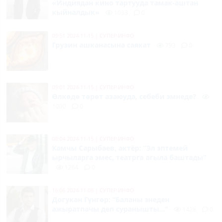
«Индиядан кино тартууда тамак-аштан
кыйналдык»
1033
0
09:51 2024-11-15
|
СУПЕР-ИНФО
Грузин ашканасына саякат
793
0
09:01 2024-11-15
|
СУПЕР-ИНФО
Ө
лкөдө төрөт азаюуда, себеби эмнеде?
1000
0
08:04 2024-11-15
|
СУПЕР-ИНФО
Камчы Сарыбаев, актёр: “Эл эптемей
ырчыларга эмес, театрга агыла баштады”
1264
0
16:06 2024-11-08
|
СУПЕР-ИНФО
Догукан Гүнгөр: “Баланы энеден
ажыратпачы деп суранышты...”
1428
0