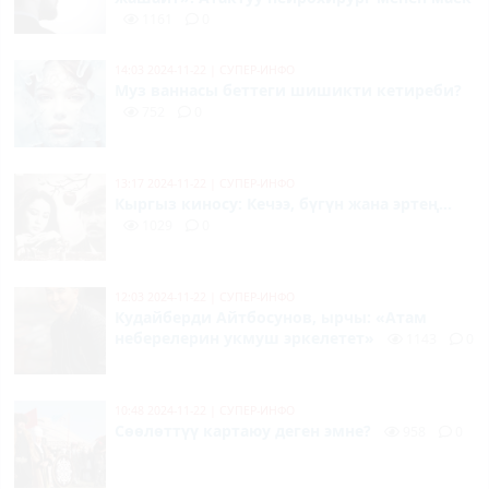
1161
0
14:03 2024-11-22
|
СУПЕР-ИНФО
Муз ваннасы беттеги шишикти кетиреби?
752
0
13:17 2024-11-22
|
СУПЕР-ИНФО
Кыргыз киносу: Кечээ, бүгүн жана эртең...
1029
0
12:03 2024-11-22
|
СУПЕР-ИНФО
Кудайберди Айтбосунов, ырчы: «Атам
неберелерин укмуш эркелетет»
1143
0
10:48 2024-11-22
|
СУПЕР-ИНФО
Сөөлөттүү картаюу деген эмне?
958
0