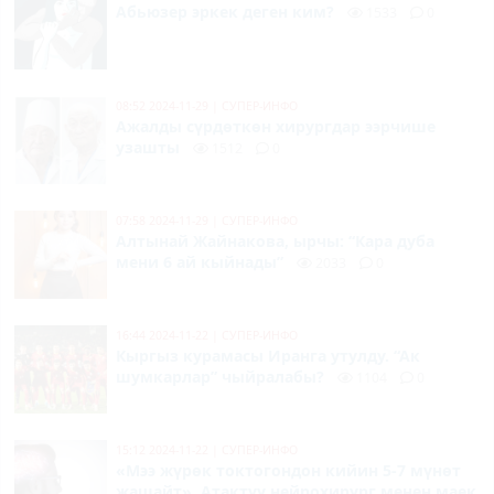
Абьюзер эркек деген ким?
1533
0
08:52 2024-11-29
|
СУПЕР-ИНФО
Ажалды сүрдөткөн хирургдар ээрчише
узашты
1512
0
07:58 2024-11-29
|
СУПЕР-ИНФО
Алтынай Жайнакова, ырчы: “Кара дуба
мени 6 ай кыйнады”
2033
0
16:44 2024-11-22
|
СУПЕР-ИНФО
Кыргыз курамасы Иранга утулду. “Ак
шумкарлар” чыйралабы?
1104
0
15:12 2024-11-22
|
СУПЕР-ИНФО
«Мээ жүрөк токтогондон кийин 5-7 мүнөт
жашайт».
Атактуу нейрохирург менен маек