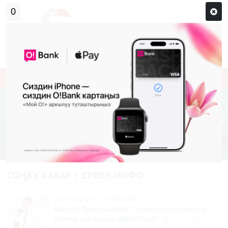
Кирүү
Сыр сөзүм кандай эле?
Каттоо
СОҢКУ КАБАР > СУПЕР-ИНФО
15:21 2024-12-13
|
СУПЕР-ИНФО
Максат Тургуналиев: “Сенаторго кыргыз
тилин, ырларын үйрөттүм”
1173
0