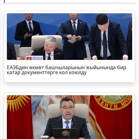
ЕАЭБдин өкмөт башчыларынын жыйынында бир
катар документтерге кол коюлду