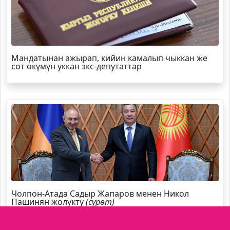
Мандатынан ажырап, кийин камалып чыккан же
сот өкүмүн уккан экс-депутаттар
Чолпон-Атада Садыр Жапаров менен Никол
Пашинян жолукту
(сүрөт)