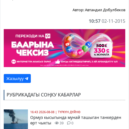
Автор:
Автандил Добулбеков
10:57
02-11-2015
Жазылуу
РУБРИКАДАГЫ СОҢКУ КАБАРЛАР
16:43 2026-08-08
|
ТҮРКҮН ДҮЙНӨ
Ормуз кысыгында мунай ташыган танкерден
өрт чыкты
39
0