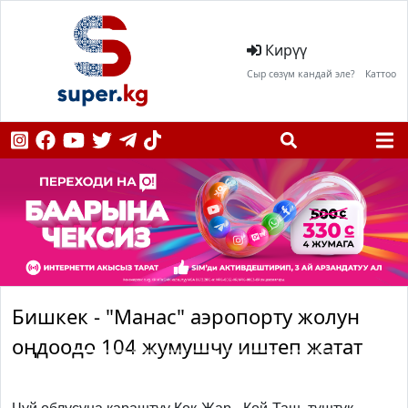
Кирүү
Сыр сөзүм кандай эле?
Каттоо
Бишкек - "Манас" аэропорту жолун
оңдоодо 104 жумушчу иштеп жатат
Previous
Next