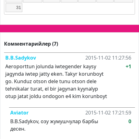
31
Комментарийлер (7)
B.B.Sadykov
2015-11-02 11:27:56
Aeroporttun jolunda iwtegender kaysy
+1
jagynda iwtep jatty eken. Takyr korunboyt
go. Kunduz otson dele tunu otson dele
tehnikalar turat, el bir jagynan kyynalyp
otup jatat joldu ondogon e4 kim korunboyt
Aviator
2015-11-02 17:21:59
B.B.Sadykov, озу жумушчулар барбы
0
десен.