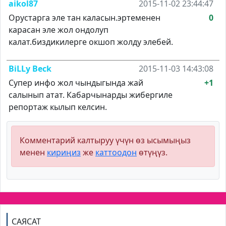
aikol87
2015-11-02 23:44:47
Орустарга эле тан каласын.эртеменен
0
карасан эле жол ондолуп
калат.биздикилерге окшоп жолду элебей.
BiLLy Beck
2015-11-03 14:43:08
Супер инфо жол чындыгында жай
+1
салынып атат. Кабарчынарды жибергиле
репортаж кылып келсин.
Комментарий калтыруу үчүн өз ысымыңыз
менен
кириңиз
же
каттоодон
өтүңүз.
САЯСАТ