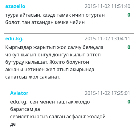
azazello
2015-11-02 11:51:40
туура айтасын. кээде тамак ичип отурган
0
болот. тан аткандан кечке чейин
edu.kg.
2015-11-02 13:04:11
Кыргыздар жарытып жол салчу беле,ала
0
чокуп кылып онгул донгул кылып эптеп
бутурду кылышат. Жолго болунгон
акчаны четинен жеп атып акырында
сапатсыз жол салынат.
Aviator
2015-11-02 17:25:01
edu.kg., сен менен таштак жолдо
0
баратсам да
сезилет кыргыз салган асфальт жолдой
де