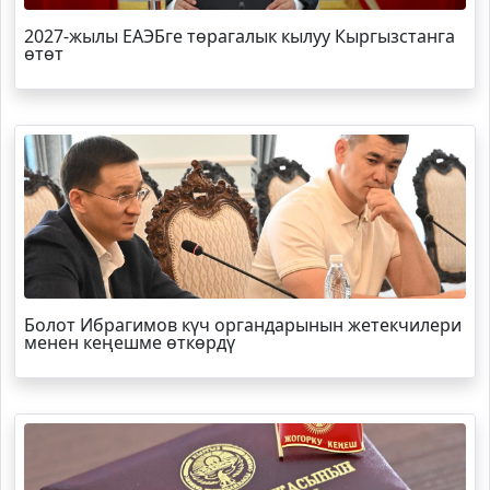
2027-жылы ЕАЭБге төрагалык кылуу Кыргызстанга
өтөт
Болот
Ибрагимов
күч органдарынын жетекчилери
менен кеңешме өткөрдү