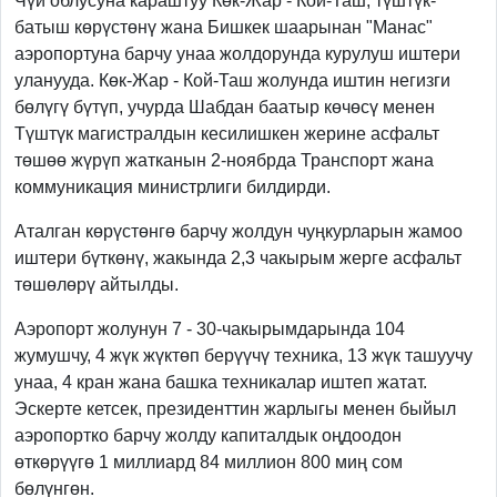
Чүй облусуна караштуу Көк-Жар - Кой-Таш, түштүк-
батыш көрүстөнү жана Бишкек шаарынан "Манас"
аэропортуна барчу унаа жолдорунда курулуш иштери
уланууда. Көк-Жар - Кой-Таш жолунда иштин негизги
бөлүгү бүтүп, учурда Шабдан баатыр көчөсү менен
Түштүк магистралдын кесилишкен жерине асфальт
төшөө жүрүп жатканын 2-ноябрда Транспорт жана
коммуникация министрлиги билдирди.
Аталган көрүстөнгө барчу жолдун чуңкурларын жамоо
иштери бүткөнү, жакында 2,3 чакырым жерге асфальт
төшөлөрү айтылды.
Аэропорт жолунун 7 - 30-чакырымдарында 104
жумушчу, 4 жүк жүктөп берүүчү техника, 13 жүк ташуучу
унаа, 4 кран жана башка техникалар иштеп жатат.
Эскерте кетсек, президенттин жарлыгы менен быйыл
аэропортко барчу жолду капиталдык оңдоодон
өткөрүүгө 1 миллиард 84 миллион 800 миң сом
бөлүнгөн.