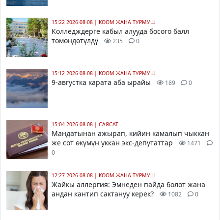
15:22 2026-08-08
|
КООМ ЖАНА ТУРМУШ
Колледждерге кабыл алууда босого балл
төмөндөтүлдү
235
0
15:12 2026-08-08
|
КООМ ЖАНА ТУРМУШ
9-августка карата аба ырайы
189
0
15:04 2026-08-08
|
САЯСАТ
Мандатынан ажырап, кийин камалып чыккан
же сот өкүмүн уккан экс-депутаттар
1471
0
12:27 2026-08-08
|
КООМ ЖАНА ТУРМУШ
Жайкы аллергия: Эмнеден пайда болот жана
андан кантип сактануу керек?
1082
0