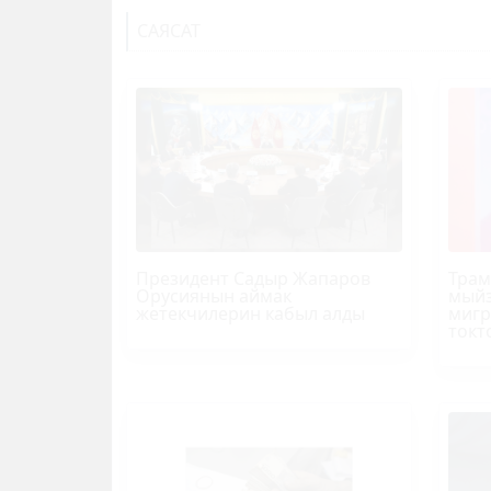
САЯСАТ
Президент Садыр Жапаров
Трам
Орусиянын аймак
мыйз
жетекчилерин кабыл алды
мигр
токт