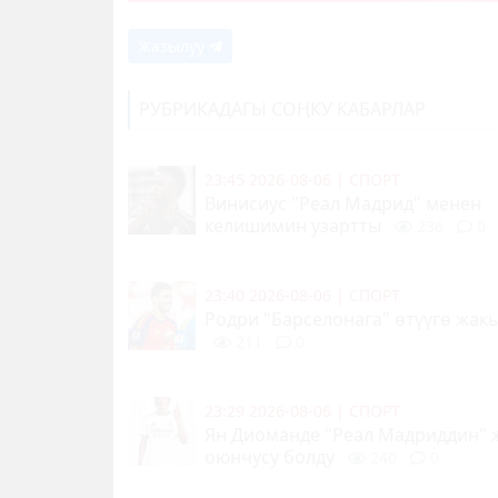
Жазылуу
РУБРИКАДАГЫ СОҢКУ КАБАРЛАР
23:45 2026-08-06
|
СПОРТ
Винисиус "Реал Мадрид" менен
келишимин узартты
236
0
23:40 2026-08-06
|
СПОРТ
Родри "Барселонага" өтүүгө жак
211
0
23:29 2026-08-06
|
СПОРТ
Ян Диоманде "Реал Мадриддин"
оюнчусу болду
240
0