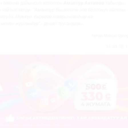
н боюнча дайынсыз жоголгон
Амантур Актамов
табылды.
 кайтып келди.
"Амантур Бишкекте эле болгонун айтты, 
калууда. Мүмкүн, бирөөгө таарынгандыр же
 менен жүргөндүр"
,- дешет туугандары.
Автор:
Максат Ороз
11:41
08-1