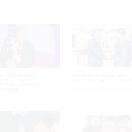
п
: "АКШ өлкөгө
Казакстандын премьер-
амсыз кирген
министри Кыргызстанга 
анттардын агымын
ото алды"