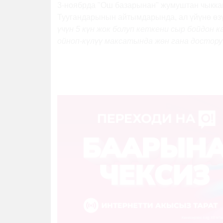
3-ноябрда "Ош базарынан" жумуштан чыкка
Туугандарынын айтымдарында, ал үйүнө өзү
үчүн 5 күн жок болуп кеткени сыр бойдон 
ойноп-күлүү максатында жөн гана достору