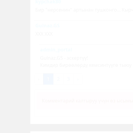
kypchak80
Бир "нерсенин" артынан тушконго... Кыр
Gulnaz.GS
ХХХ ХХХ
admin_portal
Gulnaz.GS - эскертүү!
Кимдир бирөөлөрдү кемсинтүүгө тыюу 
‹
1
2
3
›
Комментарий калтыруу үчүн өз ысым