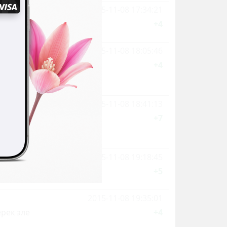
2015-11-08 17:34:21
+4
2015-11-08 18:05:46
н ойлобой.22
+4
2015-11-08 18:41:13
босо,
+7
2015-11-08 19:18:45
+5
2015-11-08 19:35:01
рек эле
+4