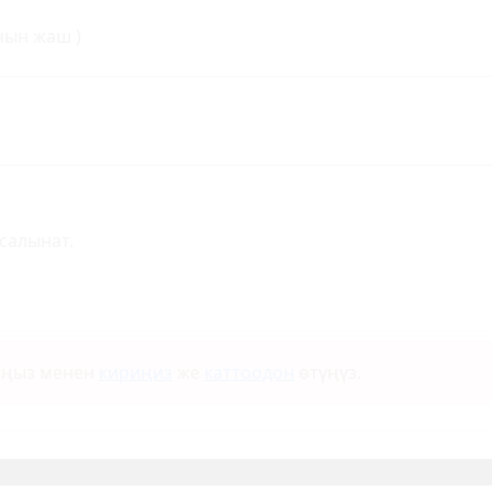
чын жаш )
салынат.
ыңыз менен
кириңиз
же
каттоодон
өтүңүз.