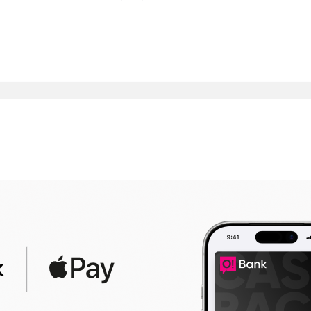
лты саны аман эле болуп табыла берсинчи.