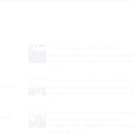
22:12 2026-08-06
|
ТҮРКҮН ДҮЙНӨ
Meta'нын ЖИ-агенти тест учурунда
компаниянын сервисин бузуп кирд
323
0
22:04 2026-08-06
|
КООМ ЖАНА ТУРМУШ
ынбы?
VIII Кыргыз-Орусия экономикалык
форумунун ачылышы болуп өттү
0
21:40 2026-08-06
|
КООМ ЖАНА ТУРМУШ
 жаңы
Төө-Моюндун тургундары үчүн
медициналык жардам жеткиликтүү 
түштү
256
0