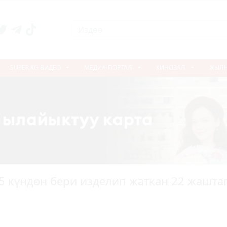
SUPER.KG ВИДЕО
МЕДИА-ПОРТАЛ
КИНОЗАЛ
ЖЫЛ
5 күндөн бери изделип жаткан 22 жашта
N