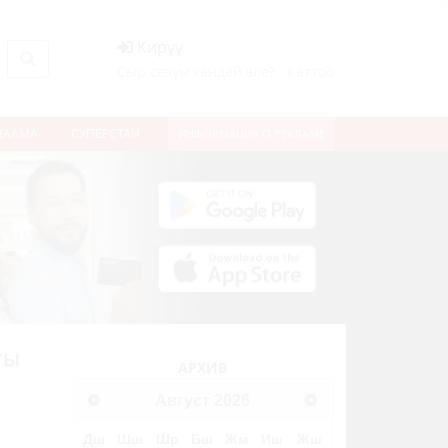
Кирүү
Сыр сөзүм кандай эле?
Каттоо
НААМА
СУПЕРСТАН
ИНФОРМАЦИЯ О РЕКЛАМЕ
гы
АРХИВ
Август
2026
ext
Дш
Шш
Шр
Бш
Жм
Иш
Жш