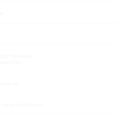
им
 достору менен.
 калыптыр
н ошо да
 озу да кыйналган го.