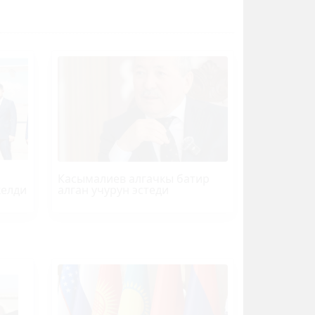
Касымалиев алгачкы батир
келди
алган учурун эстеди