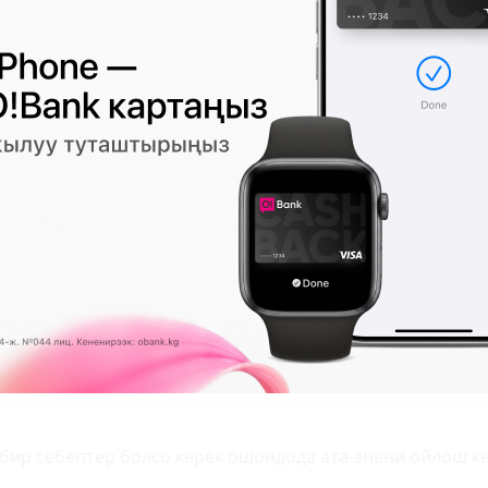
илик жок тура.Энесин ойлобойбу керт башынын жыргалы
олбойт го.
 эле жаман болуп баратабыз,эркек деген атыбыз эле бол
а жатканыбыз эн ачуу чындыктардын бири ((((
бир себептер болсо керек ошондода ата-энени ойлош ке