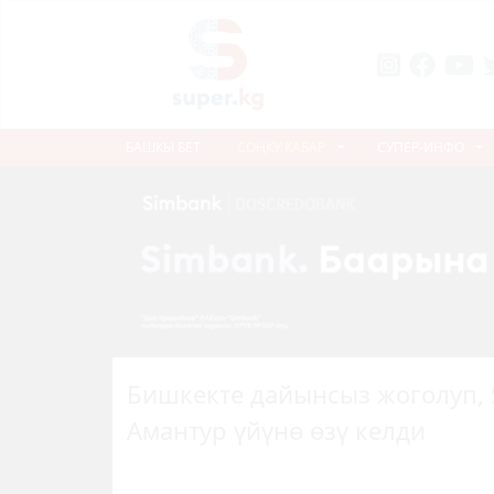
БАШКЫ БЕТ
СОҢКУ КАБАР
СУПЕР-ИНФО
Бишкекте дайынсыз жоголуп, 
Амантур үйүнө өзү келди
Previous