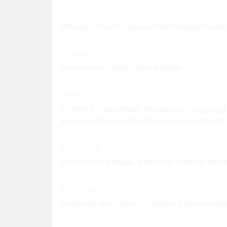
talant87
Уйундогулорго тарынып кеткендир балк
zhykyo
Бухать этип журуп келсе керек .
eku97
эч кимге таарынбай еле жыргап журду да
энесин ойлоп койсо болмок чонойуп еле
MUSTANG
Эненин ою балада, баланын талаада деге
DNurgiza
маанайы жок суротто. демек 5 кун ичинде