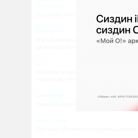
jon_jurbos
Бул да бир жон журбогон бироо да))
behappy74
А кокуй акылы аз жигит экен. Жоопкерч
де акыл ушу болсо жыргаткан деле адам б
Ern
Биз Азыркы копчулук эркектер озу такыр
таарынчак, чечкинсиз,ушакчыы болуп бар
novayariga
Текени да издейби деген соз бар го
Bandit_bala
Таптакыр ойу жок бала турбайбы мумкун 