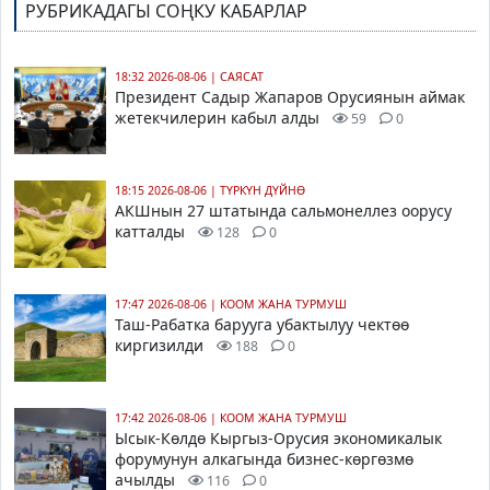
РУБРИКАДАГЫ СОҢКУ КАБАРЛАР
18:32 2026-08-06
|
САЯСАТ
Президент Садыр Жапаров Орусиянын аймак
жетекчилерин кабыл алды
59
0
18:15 2026-08-06
|
ТҮРКҮН ДҮЙНӨ
АКШнын 27 штатында сальмонеллез оорусу
катталды
128
0
17:47 2026-08-06
|
КООМ ЖАНА ТУРМУШ
Таш-Рабатка барууга убактылуу чектөө
киргизилди
188
0
17:42 2026-08-06
|
КООМ ЖАНА ТУРМУШ
Ысык-Көлдө Кыргыз-Орусия экономикалык
форумунун алкагында бизнес-көргөзмө
ачылды
116
0