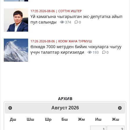
17:35 2026-08-06
|
СОТТУК ИШТЕР
Үй камагына чыгарылган экс-депутатка айып
пул салынды
374
0
17:26 2026-08-06
|
КООМ ЖАНА ТУРМУШ
Өлкөдө 7000 метрден бийик чокуларга чыгуу
үчүн талаптар киргизилди
193
0
АРХИВ
Август
2026
Дш
Шш
Шр
Бш
Жм
Иш
Жш
1
2