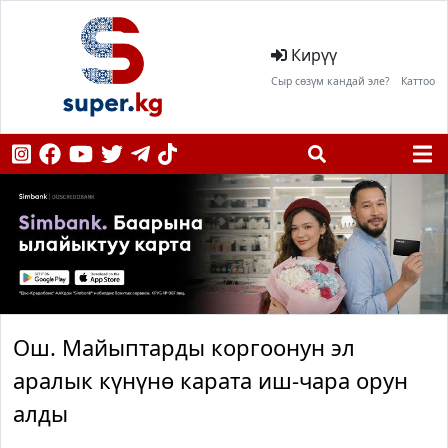
Кирүү
Сыр сөзүм кандай эле?
Каттоо
Ош. Майыптарды коргоонун эл
аралык күнүнө карата иш-чара орун
алды