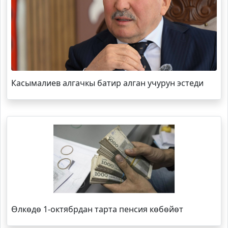
Касымалиев алгачкы батир алган учурун эстеди
Өлкөдө 1-октябрдан тарта пенсия көбөйөт