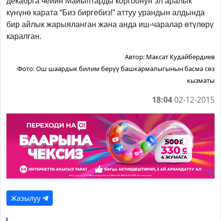
декабрга чейин Майыптарды коргоонун эл аралык
күнүнө карата “Биз биргебиз!” аттуу урандын алдында
бир айлык жарыяланган жана анда иш-чаралар өтүлөрү
каралган.
Автор:
Максат Кудайбердиев
Фото:
Ош шаардык билим берүү башкармалыгынын басма сөз
кызматы
18:04
02-12-2015
Жазылуу