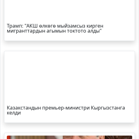
Трамп
: "АКШ өлкөгө мыйзамсыз кирген
мигранттардын агымын токтото алды"
Казакстандын премьер-министри Кыргызстанга
келди