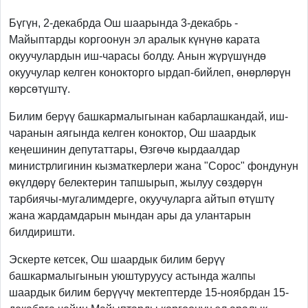
Previous
Next
Бүгүн, 2-декабрда Ош шаарында 3-декабрь -
Майыптарды коргоонун эл аралык күнүнө карата
окуучулардын иш-чарасы болду. Анын жүрүшүндө
окуучулар келген конокторго ырдап-бийлеп, өнөрлөрүн
көрсөтүштү.
Билим берүү башкармалыгынан кабарлашкандай, иш-
чаранын аягында келген коноктор, Ош шаардык
кеңешинин депутаттары, Өзгөчө кырдаалдар
министрлигинин кызматкерлери жана "Сорос" фондунун
өкүлдөрү белектерин тапшырып, жылуу сөздөрүн
тарбиячы-мугалимдерге, окуучуларга айтып өтүштү
жана жардамдарын мындан ары да улантарын
билдиришти.
Эскерте кетсек, Ош шаардык билим берүү
башкармалыгынын уюштуруусу астында жалпы
шаардык билим берүүчү мектептерде 15-ноябрдан 15-