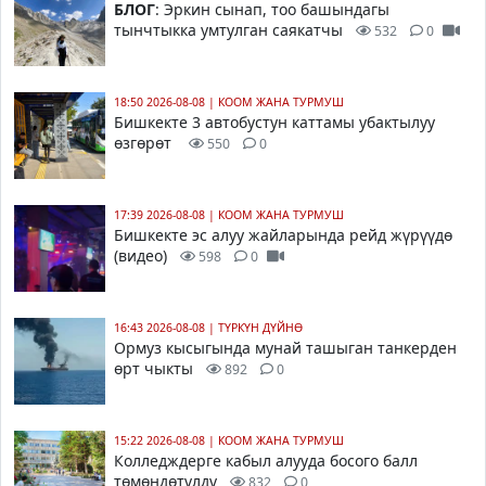
БЛОГ
: Эркин сынап, тоо башындагы
тынчтыкка умтулган саякатчы
532
0
18:50 2026-08-08
|
КООМ ЖАНА ТУРМУШ
Бишкекте 3 автобустун каттамы убактылуу
өзгөрөт
550
0
17:39 2026-08-08
|
КООМ ЖАНА ТУРМУШ
Бишкекте эс алуу жайларында рейд жүрүүдө
(видео)
598
0
16:43 2026-08-08
|
ТҮРКҮН ДҮЙНӨ
Ормуз кысыгында мунай ташыган танкерден
өрт чыкты
892
0
15:22 2026-08-08
|
КООМ ЖАНА ТУРМУШ
Колледждерге кабыл алууда босого балл
төмөндөтүлдү
832
0