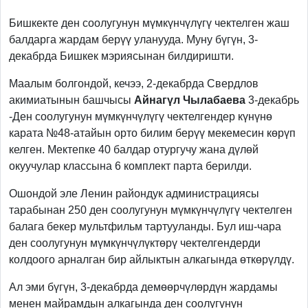
Previous
Next
Бишкекте ден соолугунун мүмкүнчүлүгү чектелген жаш
балдарга жардам берүү уланууда. Муну бүгүн, 3-
декабрда Бишкек мэриясынан билдиришти.
Маалым болгондой, кечээ, 2-декабрда Свердлов
акимиатынын башчысы
Айнагүл Чылабаева
3-декабрь
-Ден соолугунун мүмкүнчүлүгү чектелгендер күнүнө
карата №48-атайын орто билим берүү мекемесин көрүп
келген. Мектепке 40 балдар отургучу жана дүлөй
окуучулар классына 6 комплект парта берилди.
Ошондой эле Ленин райондук администрациясы
тарабынан 250 ден соолугунун мүмкүнчүлүгү чектелген
балага бекер мультфильм тартууланды. Бул иш-чара
ден соолугунун мүмкүнчүлүктөрү чектелгендерди
колдоого арналган бир айлыктын алкагында өткөрүлдү.
Ал эми бүгүн, 3-декабрда демөөрчүлөрдүн жардамы
менен майрамдын алкагында ден соолугунун