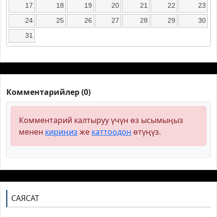
17
18
19
20
21
22
23
24
25
26
27
28
29
30
31
Комментарийлер (0)
Комментарий калтыруу үчүн өз ысымыңыз
менен
кириңиз
же
каттоодон
өтүңүз.
САЯСАТ