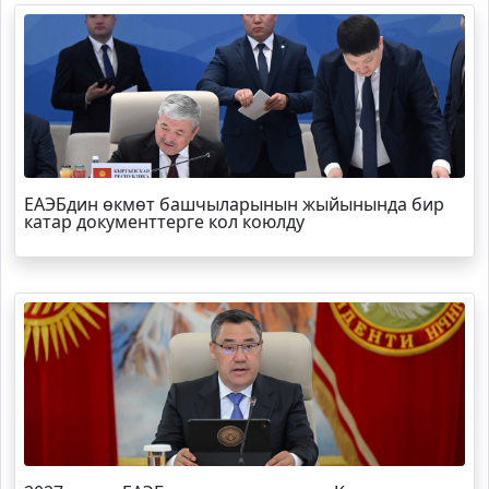
ЕАЭБдин өкмөт башчыларынын жыйынында бир
катар документтерге кол коюлду