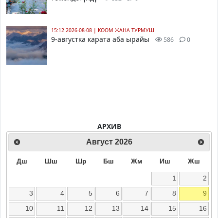
15:12 2026-08-08
|
КООМ ЖАНА ТУРМУШ
9-августка карата аба ырайы
586
0
АРХИВ
Август
2026
Дш
Шш
Шр
Бш
Жм
Иш
Жш
1
2
3
4
5
6
7
8
9
10
11
12
13
14
15
16