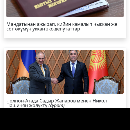
Мандатынан ажырап, кийин камалып чыккан же
сот өкүмүн уккан экс-депутаттар
Чолпон-Атада Садыр Жапаров менен Никол
Пашинян жолукту
(сүрөт)