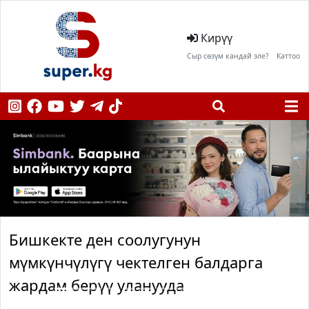
Кирүү
Сыр сөзүм кандай эле?
Каттоо
Бишкекте ден соолугунун
мүмкүнчүлүгү чектелген балдарга
жардам берүү уланууда