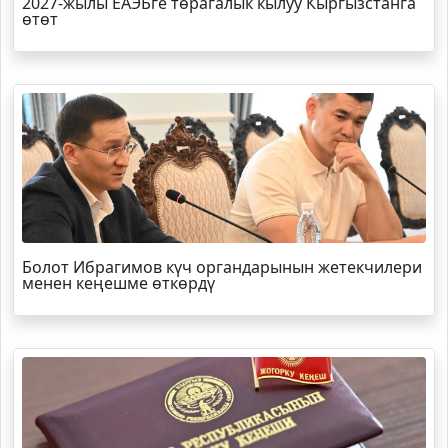
2027-жылы ЕАЭБге төрагалык кылуу Кыргызстанга
өтөт
Болот
Ибрагимов
күч органдарынын жетекчилери
менен кеңешме өткөрдү