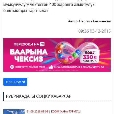
мүмкүнчүлүгү чектелген 400 жаранга азык-түлүк
баштыктары таратылат.
Автор:
Наргиза Бекжанова
09:36
03-12-2015
Жазылуу
РУБРИКАДАГЫ СОҢКУ КАБАРЛАР
21:09 2026-08-08
|
КООМ ЖАНА ТУРМУШ