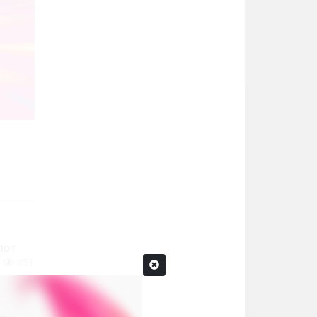
лот
851