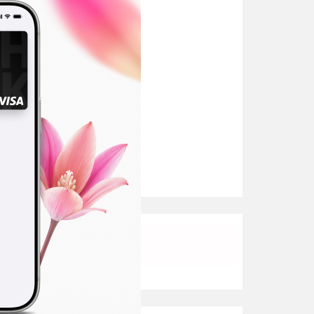
а кам
и