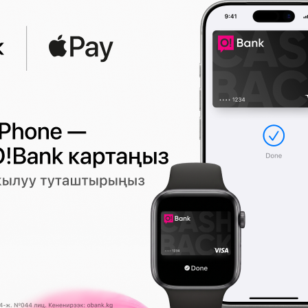
рт чыкты
Жайында бет терисине кантип туур
көрүү керек? Адистердин кеңештер
1074
0
МУШ
23:45 2026-08-06
|
СПОРТ
 курсу
Винисиус "Реал Мадрид" менен
келишимин узартты
407
0