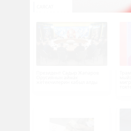
САЯСАТ
Президент Садыр Жапаров
Трам
Орусиянын аймак
мыйз
жетекчилерин кабыл алды
мигр
токт