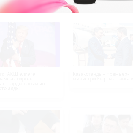
п
: "АКШ өлкөгө
Казакстандын премьер-
амсыз кирген
министри Кыргызстанга 
анттардын агымын
ото алды"