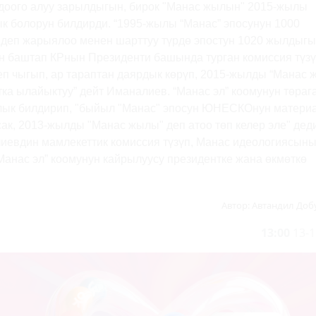
доого алуу зарылдыгын, бирок "Манас жылын" 2015-жылы
ык болорун билдирди. “1995-жылы “Манас” эпосунун 1000
деп жарыялоо менен шарттуу түрдө эпостун 1020 жылдыг
ан баштап КРнын Президенти башында турган комиссия түзү
 чыгып, ар тараптан даярдык көрүп, 2015-жылды “Манас 
ка ылайыктуу” дейт Иманалиев. “Манас эл” коомунун төраг
ык билдирип, "быйыл "Манас" эпосун ЮНЕСКОнун матери
ак, 2013-жылды "Манас жылы" деп атоо төп келер эле" деди
лиевдин мамлекеттик комиссия түзүп, Манас идеологиясын
анас эл” коомунун кайрылуусу президентке жана өкмөткө
Автор:
Автандил Доб
13:00
13-1