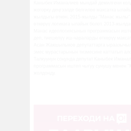
Каныбек Иманалиев мындай демилгени кол
жогорку деңгээлде белгилөө максатка ылай
жылдыгы өткөн. 2015-жылды "Манас жылы" 
өткөрүү логикага ылайык болот. 2013-жылд
Манас идеологиясынын программасын иштеп
деп, тиешелүү иш-чараларды өткөрүү максат
Асан Жакшылыков депутаттарга ыраазычыл
эмес мурастарынын тизмесине каттатып алс
Талкуунун соңунда депутат Каныбек Имана
программасын иштеп чыгуу сунушу менен "М
жолдонду.