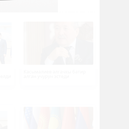
Касымалиев алгачкы батир
келди
алган учурун эстеди