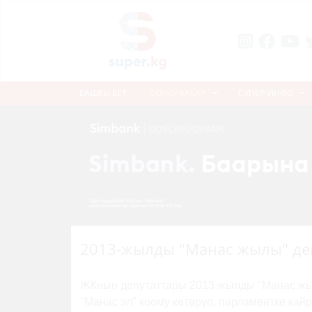
БАШКЫ БЕТ
СОҢКУ КАБАР
СУПЕР-ИНФО
2013-жылды "Манас жылы" де
ЖКнын депутаттары 2013-жылды "Манас жыл
"Манас эл" коому көтөрүп, парламентке кай