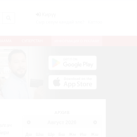
Кирүү
Сыр сөзүм кандай эле?
Каттоо
НААМА
СУПЕРСТАН
ИНФОРМАЦИЯ О РЕКЛАМЕ
АРХИВ
Август
2026
алгач
бири
Дш
Шш
Шр
Бш
Жм
Иш
Жш