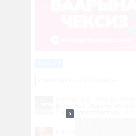
Жазылуу
РУБРИКАДАГЫ СОҢКУ КАБАРЛАР
08:45 2026-08-07
|
КООМ ЖАНА ТУР
Кыргызстан - Индия түз аба кат
ачуу маселеси талкууланды
11
08:35 2026-08-07
|
КЫЛМЫШТАР, КЫР