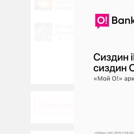
Түндө Бишкектеги базарда ири ө
(видео)
118
0
08:23 2026-08-07
|
КООМ ЖАНА ТУР
Дүйнөлүк валюталардын өлкөдөгү
113
0
Талкуу жабык.