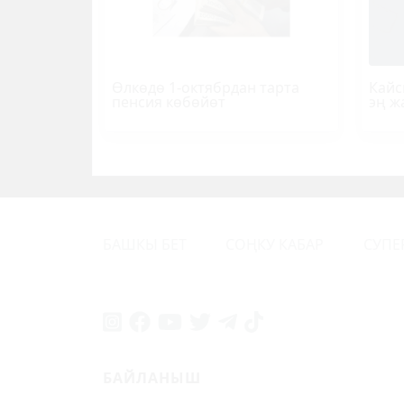
Өлкөдө 1-октябрдан тарта
Кайс
пенсия көбөйөт
эң ж
БАШКЫ БЕТ
СОҢКУ КАБАР
СУПЕ
БАЙЛАНЫШ