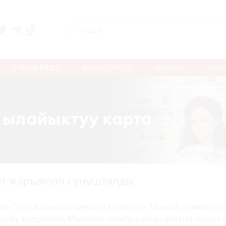
SUPER.KG ВИДЕО
МЕДИА-ПОРТАЛ
КИНОЗАЛ
ЖЫЛ
п жарыялоо сунушталды
ы" деп жарыялоо сунушун көтөрүүдө. Мындай демилгени 
рылуу жолдошкон. Маселени талкууга алган депутаттардын 