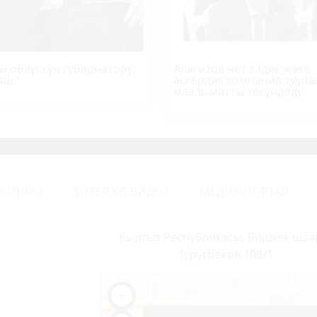
ы облустун губернатору
Алагөзов чет элдик жеке
аш?
аскердик компания туура
маалыматты төгүндөдү
Р-ИНФО
SUPER.KG ВИДЕО
МЕДИА-ПОРТАЛ
Кыргыз Республикасы, Бишкек шаа
Турусбеков 109/1