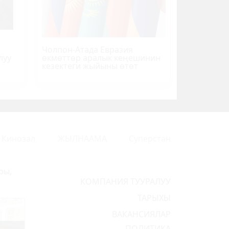
Чолпон-Атада Евразия
луу
өкмөттөр аралык кеңешинин
кезектеги жыйыны өтөт
Кинозал
ЖЫЛНААМА
Суперстан
ры,
КОМПАНИЯ ТУУРАЛУУ
ТАРЫХЫ
ВАКАНСИЯЛАР
ПОЛИТИКА