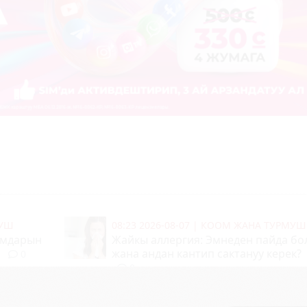
МУШ
08:23 2026-08-07
|
КООМ ЖАНА ТУРМУШ
тамдарын
Жайкы аллергия: Эмнеден пайда бо
жана андан кантип сактануу керек?
0
0
СЫКТАР
08:11 2026-08-07
|
ТҮРКҮН ДҮЙНӨ