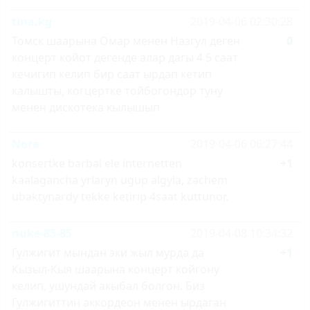
tina.kg
2019-04-06 02:30:28
Томск шаарына Омар менен Назгул деген
0
концерт койот дегенде алар дагы 4 5 саат
кечигип келип бир саат ырдап кетип
калышты, когцертке тойбогондор туну
менен дискотека кылышып
Nora
2019-04-06 06:27:44
konsertke barbai ele internetten
+1
kaalagancha yrlaryn ugup algyla, zachem
ubaktynardy tekke ketirip 4saat kuttunor.
nuke-85-85
2019-04-08 10:34:32
Гулжигит мындан эки жыл мурда да
+1
Кызыл-Кыя шаарына концерт койгону
келип, ушундай акыбал болгон. Биз
Гулжигиттин аккордеон менен ырдаган