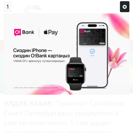
1
Кирүү
Сыр сөзүм кандай эле?
Каттоо
ЭЛДИК КАБАР:
"Гүлжигит Сатыбеков
Санкт-Петербургдагы концертине 4
саат кечигип келип, 1 саат ырдап
алып кетип калды" дейт окурман