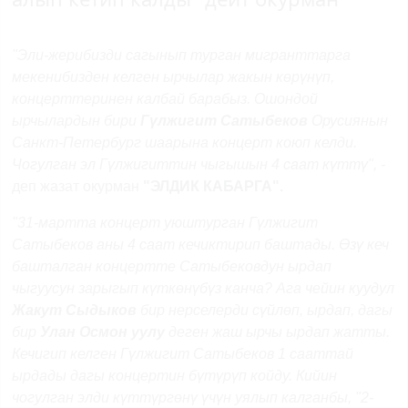
"Эли-жерибизди сагынып турган мигранттарга
мекенибизден келген ырчылар жакын көрүнүп,
концерттеринен калбай барабыз. Ошондой
ырчылардын бири
Гүлжигит Сатыбеков
Орусиянын
Санкт-Петербург шаарына концерт коюп келди.
Чогулган эл Гүлжигиттин чыгышын 4 саат күттү", -
деп жазат окурман
"ЭЛДИК КАБАРГА".
"31-мартта концерт уюштурган Гүлжигит
Сатыбеков аны 4 саат кечиктирип баштады. Өзү кеч
башталган концертте Сатыбековдун ырдап
чыгуусун зарыгып күткөнүбүз канча? Ага чейин куудул
Жакут Сыдыков
бир нерселерди сүйлөп, ырдап, дагы
бир
Улан Осмон уулу
деген жаш ырчы ырдап жатты.
Кечигип келген Гүлжигит Сатыбеков 1 сааттай
ырдады дагы концертин бүтүрүп койду. Кийин
чогулган элди күттүргөнү үчүн уялып калганбы, "2-