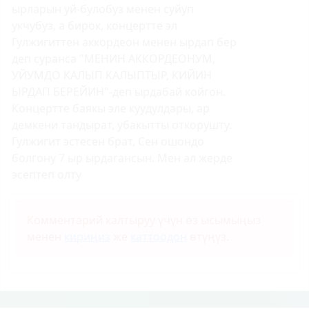
ырларын уй-булобуз менен суйуп
укчубуз, а бирок, концертте эл
Гулжигиттен аккордеон менен ырдап бер
деп суранса "МЕНИН АККОРДЕОНУМ,
УЙУМДО КАЛЫП КАЛЫПТЫР, КИЙИН
ЫРДАП БЕРЕЙИН"-деп ырдабай койгон.
Концертте баякы эле куудулдары, ар
демкени тандырат, убакытты откорушту.
Гулжигит эстесен брат, Сен ошондо
болгону 7 ыр ырдагансын. Мен ал жерде
эсептеп олту
Комментарий калтыруу үчүн өз ысымыңыз
менен
кириңиз
же
каттоодон
өтүңүз.