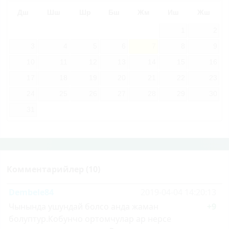
Дш
Шш
Шр
Бш
Жм
Иш
Жш
1
2
3
4
5
6
7
8
9
10
11
12
13
14
15
16
17
18
19
20
21
22
23
24
25
26
27
28
29
30
31
Комментарийлер (10)
Dembele84
2019-04-04 14:20:13
Чынында ушундай болсо анда жаман
+9
болуптур.Кобунчо ортомчулар ар нерсе