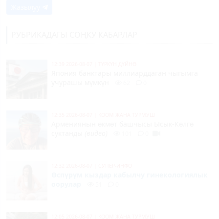
Жазылуу
РУБРИКАДАГЫ СОҢКУ КАБАРЛАР
12:39 2026-08-07
|
ТҮРКҮН ДҮЙНӨ
Япония банктары миллиарддаган чыгымга
учурашы мүмкүн
62
0
12:35 2026-08-07
|
КООМ ЖАНА ТУРМУШ
Армениянын өкмөт башчысы Ысык-Көлгө
суктанды
(видео)
101
0
12:32 2026-08-07
|
СУПЕР-ИНФО
Өспүрүм кыздар кабылчу гинекологиялык
оорулар
51
0
12:05 2026-08-07
|
КООМ ЖАНА ТУРМУШ