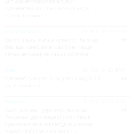
деп жазып элди алдашат.Эми
Гулжигиттин оз оозунан жооп уксак
жакшы болмок!
almanbetperm
2019-04-04 15:02:49
Силерге дагы жакшы келиптир, былтыр
+6
бизгеда тынар келет деп билеттерди
сатышып тынар пынары жок откон
Jasa
2019-04-04 20:47:17
Гулжигит питерде 2016 деле ушундай 2,3
+4
ыр менен кеткен
Povetkin
2019-04-04 21:31:03
Ушул кылганы туура эмес чынында,
+4
Россияда туруп концерт коюп барса
суйунушуп кана киршетда кыргыздар
журогундогу сагыныч менен....