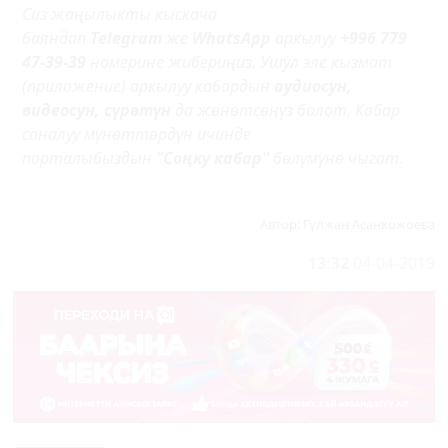
Сиз жаңылыкты кыскача
баяндап
Telegram
же
WhatsApp
аркылуу
+996 779
47-39-39
номерине жибериңиз. Ушул эле кызмат
(приложение) аркылуу кабардын
аудиосун,
видеосун, сүрөтүн
да жөнөтсөӊүз болот. Кабар
саналуу мүнөттөрдүн ичинде
порталыбыздын
"Соңку кабар"
бөлүмүнө чыгат.
Автор:
Гүлжан Асанкожоева
13:32
04-04-2019