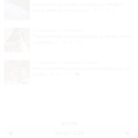
Кыргызстанда быйыл жумушсуз 7 миңден
ашык адам ишке орношту
97
0
12:04 2026-08-07
|
СУПЕР-ИНФО
“Чарыкчанды мен карабайм, өтүкчөн мени
карабайт...”
78
0
11:53 2026-08-07
|
КООМ ЖАНА ТУРМУШ
Никол Пашинян кыргыз ырына видео тартты
(видео)
431
0
АРХИВ
Август
2026