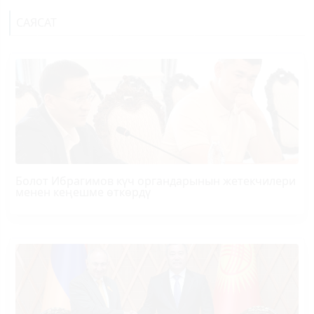
САЯСАТ
Болот
Ибрагимов
күч органдарынын жетекчилери
менен кеңешме өткөрдү