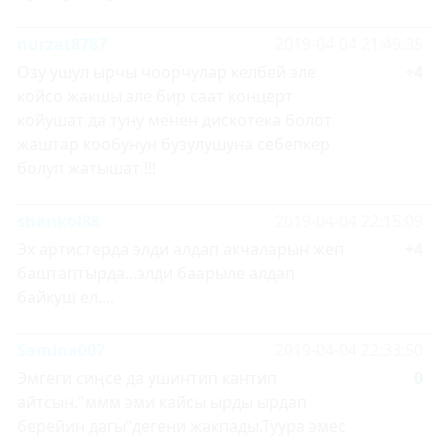
nurzat8787
2019-04-04 21:49:35
Озу ушул ырчы чоорчулар келбей эле
+4
койсо жакшы эле бир саат концерт
койушат да туну менен дискотека болот
жаштар кообунун бузулушуна себепкер
болуп жатышат !!!
shankol88
2019-04-04 22:15:09
Эх артистерда элди алдап акчаларын жеп
+4
баштаптырда...элди баарыле алдап
байкуш ел....
Samina007
2019-04-04 22:33:50
Эмгеги сиңсе да ушинтип кантип
0
айтсын."ммм эми кайсы ырды ырдап
берейин дагы"дегени жакпады.Туура эмес