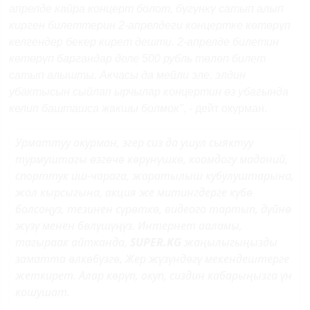
апрелде кайра концерт болот, бүгүнкү сатып алып
кирген билеттерин 2-апрелдеги концертке көтөрүп
келгендер бекер кирет дешти. 2-апрелде билетин
көтөрүп баргандар деле 500 рубль төлөп билет
сатып алышты. Акчасы да мейли эле, элдин
убактысын сыйлап ырчылар концертин өз убагында
келип башташса жакшы болмок"
, - дейт окурман.
Урматтуу окурман, эгер сиз да ушул сыяктуу
турмуштагы өзгөчө көрүнүшкө, коомдогу маданий,
спорттук иш-чарага, жаратылыш кубулуштарына,
жол кырсыгына, акция же митингдерге күбө
болсоңуз, тезинен сүрөткө, видеого тартып, дүйнө
жүзү менен бөлүшүңүз. Интернет ааламы,
тагыраак айтканда,
SUPER.KG
жаңылыгыңызды
заматта өлкөбүзгө, Жер жүзүндөгү мекендештерге
жеткирет. Алар көрүп, окуп, сиздин кабарыңызга үн
кошушат.