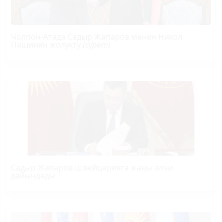
Чолпон-Атада Садыр Жапаров менен Никол
Пашинян жолукту
(сүрөт)
Садыр Жапаров Швейцарияга жаңы элчи
дайындады