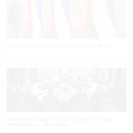
Өзбекстандын өкмөт башчысы өлкөгө келди
Президент Садыр Жапаров Орусиянын аймак
жетекчилерин кабыл алды