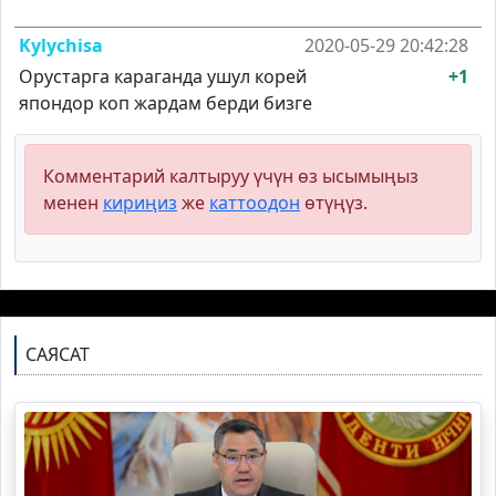
Kylychisa
2020-05-29 20:42:28
Орустарга караганда ушул корей
+1
япондор коп жардам берди бизге
Комментарий калтыруу үчүн өз ысымыңыз
менен
кириңиз
же
каттоодон
өтүңүз.
САЯСАТ