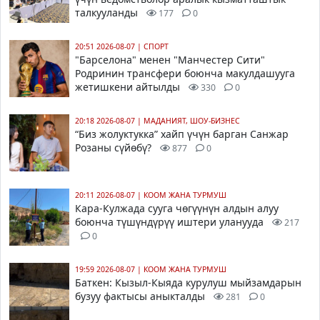
талкууланды
177
0
20:51 2026-08-07
|
СПОРТ
"Барселона" менен "Манчестер Сити"
Родринин трансфери боюнча макулдашууга
жетишкени айтылды
330
0
20:18 2026-08-07
|
МАДАНИЯТ, ШОУ-БИЗНЕС
“Биз жолуктукка” хайп үчүн барган Санжар
Розаны сүйөбү?
877
0
20:11 2026-08-07
|
КООМ ЖАНА ТУРМУШ
Кара-Кулжада сууга чөгүүнүн алдын алуу
боюнча түшүндүрүү иштери уланууда
217
0
19:59 2026-08-07
|
КООМ ЖАНА ТУРМУШ
Баткен: Кызыл-Кыяда курулуш мыйзамдарын
бузуу фактысы аныкталды
281
0