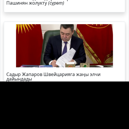
Пашинян жолукту
(сүрөт)
Садыр Жапаров Швейцарияга жаңы элчи
дайындады