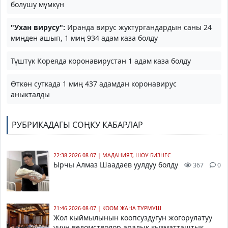
болушу мүмкүн
"Ухан вирусу":
Иранда вирус жуктургандардын саны 24
миңден ашып, 1 миң 934 адам каза болду
Түштүк Кореяда коронавирустан 1 адам каза болду
Өткөн суткада 1 миң 437 адамдан коронавирус
аныкталды
РУБРИКАДАГЫ СОҢКУ КАБАРЛАР
22:38 2026-08-07
|
МАДАНИЯТ, ШОУ-БИЗНЕС
Ырчы Алмаз Шаадаев уулдуу болду
367
0
21:46 2026-08-07
|
КООМ ЖАНА ТУРМУШ
Жол кыймылынын коопсуздугун жогорулатуу
үчүн ведомстволор аралык кызматташтык