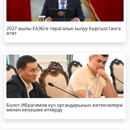
2027-жылы ЕАЭБге төрагалык кылуу Кыргызстанга
өтөт
Болот
Ибрагимов
күч органдарынын жетекчилери
менен кеңешме өткөрдү