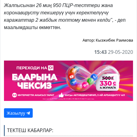
Жалпысынан 26 миң 950 ПЦР-тесттери жана
коронавирусту текшерүү үчүн керектелүүчү
каражаттар 2 жабдык топтому менен келди", -
деп
маалымдашты өкмөттөн.
Автор:
Кызжибек Раимова
15:43
29-05-2020
Жазылуу
ТЕКТЕШ КАБАРЛАР: