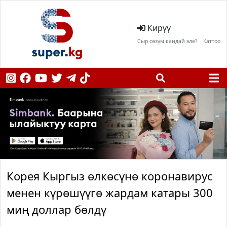
Кирүү
Сыр сөзүм кандай эле?
Каттоо
Корея Кыргыз өлкөсүнө коронавирус
менен күрөшүүгө жардам катары 300
миң доллар бөлдү