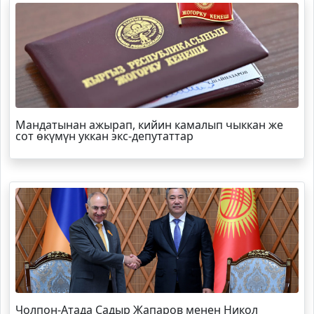
Мандатынан ажырап, кийин камалып чыккан же
сот өкүмүн уккан экс-депутаттар
Чолпон-Атада Садыр Жапаров менен Никол