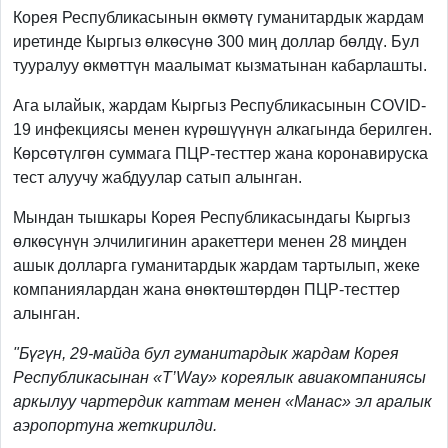
Корея Республикасынын өкмөтү гуманитардык жардам
иретинде Кыргыз өлкөсүнө 300 миң доллар бөлдү. Бул
тууралуу өкмөттүн маалымат кызматынан кабарлашты.
Ага ылайык, жардам Кыргыз Республикасынын COVID-
19 инфекциясы менен күрөшүүнүн алкагында берилген.
Көрсөтүлгөн суммага ПЦР-тесттер жана коронавируска
тест алуучу жабдуулар сатып алынган.
Мындан тышкары Корея Республикасындагы Кыргыз
өлкөсүнүн элчилигинин аракеттери менен 28 миңден
ашык долларга гуманитардык жардам тартылып, жеке
компаниялардан жана өнөктөштөрдөн ПЦР-тесттер
алынган.
"Бүгүн, 29-майда бул гуманитардык жардам Корея
Республикасынан «T’Way» кореялык авиакомпаниясы
аркылуу чартердик каттам менен «Манас» эл аралык
аэропортуна жеткирилди.