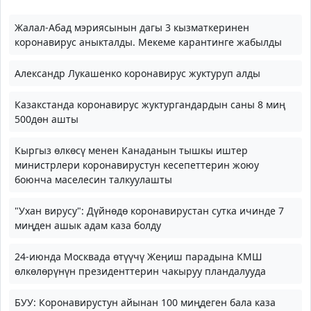
Жалал-Абад мэриясынын дагы 3 кызматкеринен
коронавирус аныкталды. Мекеме карантинге жабылды
Александр Лукашенко коронавирус жуктуруп алды
Казакстанда коронавирус жуктургандардын саны 8 миң
500дөн ашты
Кыргыз өлкөсү менен Канаданын тышкы иштер
министрлери коронавирустун кесепеттерин жоюу
боюнча маселесин талкуулашты
"Ухан вирусу": Дүйнөдө коронавирустан сутка ичинде 7
миңден ашык адам каза болду
24-июнда Москвада өтүүчү Жеңиш парадына КМШ
өлкөлөрүнүн президенттерин чакыруу пландалууда
БУУ: Коронавирустун айынан 100 миңдеген бала каза