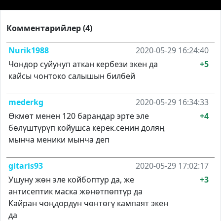
Комментарийлер (4)
Nurik1988
2020-05-29 16:24:40
Чондор суйунуп аткан кербези экен да
+5
кайсы чонтоко салышын билбей
mederkg
2020-05-29 16:34:33
Өкмөт менен 120 барандар эрте эле
+4
бөлүштүрүп койушса керек.сенин доляң
мынча меники мынча деп
gitaris93
2020-05-29 17:02:17
Ушуну жөн эле койбоптур да, же
+3
антисептик маска жөнөтпөптүр да
Кайран чоңдордун чөнтөгү кампаят экен
да