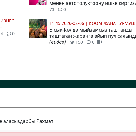
менен автотолуктоону ишке кирги
73
0
БИЗНЕС
11:45 2026-08-06
|
КООМ ЖАНА ТУРМУШ
н
Ысык-Көлдө мыйзамсыз таштанды
24
0
таштаган жаранга айып пул салынд
(видео)
150
0
ре аласыздарбы.Рахмат