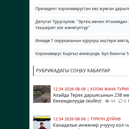
Президент коронавирустан көз жумган дарыг
Депутат Турускулов: "
Эртең менен Италиядан 
текшерип эле жөнөтүптүр"
Өлкөдө 7 оорукананын курулуш иштери аякт
Коронавирус Кыргыз өлкөсүндө. Бул боюнча 5-
РУБРИКАДАГЫ СОҢКУ КАБАРЛАР
12:34 2026-08-06
|
КООМ ЖАНА ТУР
Алайда Терек дарыясынын 238 ме
бекемделүүдө
(видео)
44
0
12:34 2026-08-06
|
ТҮРКҮН ДҮЙНӨ
Канадалык инженер учуучу кол ч