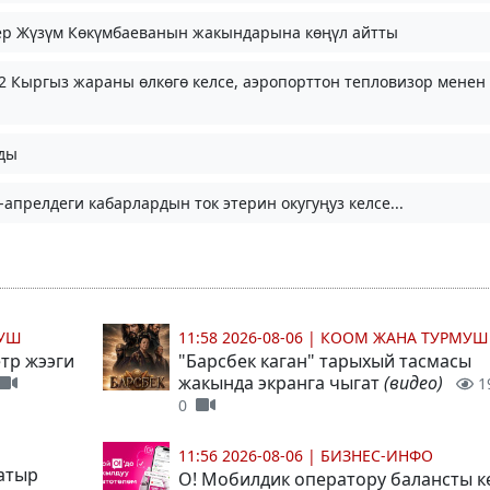
ер Жүзүм Көкүмбаеванын жакындарына көңүл айтты
2 Кыргыз жараны өлкөгө келсе, аэропорттон тепловизор менен
ады
апрелдеги кабарлардын ток этерин окугуңуз келсе...
МУШ
11:58 2026-08-06
|
КООМ ЖАНА ТУРМУШ
тр жээги
"Барсбек каган" тарыхый тасмасы
жакында экранга чыгат
(видео)
1
0
11:56 2026-08-06
|
БИЗНЕС-ИНФО
атыр
О! Мобилдик оператору балансты 