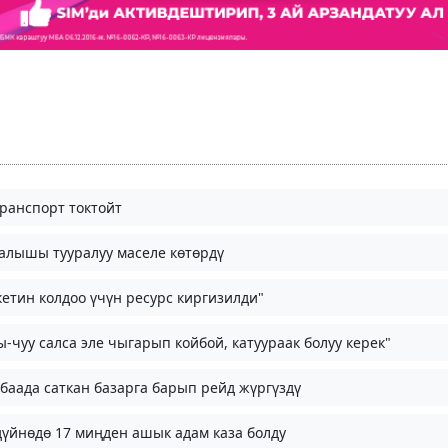
транспорт токтойт
алышы тууралуу маселе көтөрдү
тин колдоо үчүн ресурс киргизилди"
-чуу салса эле чыгарып койбой, катуураак болуу керек"
аада саткан базарга барып рейд жүргүздү
дүйнөдө 17 миңден ашык адам каза болду