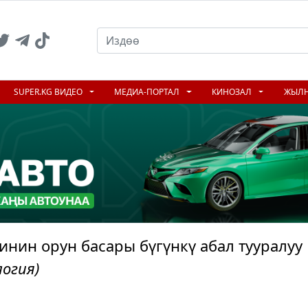
SUPER.KG ВИДЕО
МЕДИА-ПОРТАЛ
КИНОЗАЛ
ЖЫЛ
нин орун басары бүгүнкү абал тууралуу
логия)