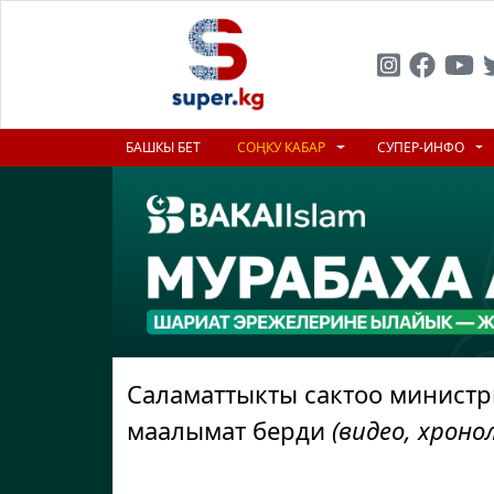
БАШКЫ БЕТ
СОҢКУ КАБАР
СУПЕР-ИНФО
Саламаттыкты сактоо министри
маалымат берди
(видео, хроно