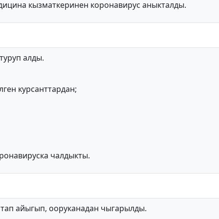
дицина кызматкеринен коронавирус аныкталды.
туруп алды.
лген курсанттардан;
оронавируска чалдыкты.
йтап айыгып, ооруканадан чыгарылды.