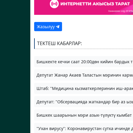
Жазылуу
ТЕКТЕШ КАБАРЛАР:
Бишкекте кечки саат 20:00дөн кийин бардык 
Депутат Жанар Акаев Таластын мэринин карм
Штаб: "Медицина кызматкерлеринин иш-араке
Депутат: "Обсервацияда жаткандар бир аз ызы
Бишкек шаарынын мэри азык-түлүктү кымбат б
"Ухан вирусу": Коронавирустан сутка ичинде 