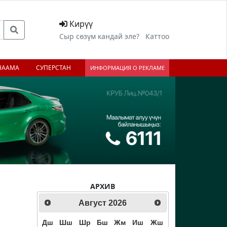
Кирүү
Сыр сөзүм кандай эле?
Каттоо
НААМА
СУПЕРСТАН
ИНФОРМАЦИЯ О РЕКЛАМЕ
АРХИВ
Август
2026
Дш
Шш
Шр
Бш
Жм
Иш
Жш