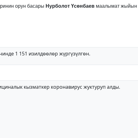
тринин орун басары
Нурболот Үсөнбаев
маалымат жыйын
инде 1 151 изилдөөлөр жүргүзүлгөн.
ициналык кызматкер коронавирус жуктуруп алды.