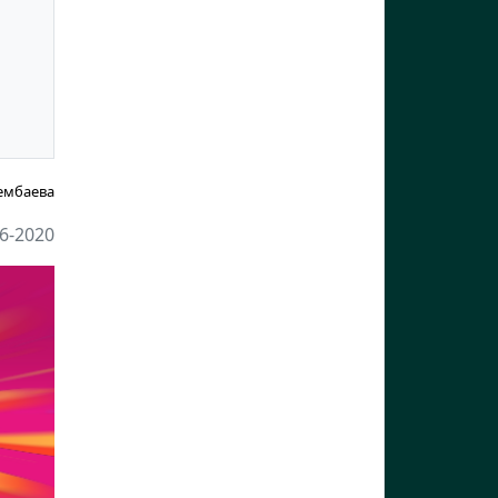
ембаева
6-2020