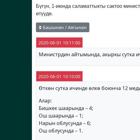
Бүгүн, 1-июнда саламаттыкты сактоо минис
өтүүдө.
Башынан / Аягынан
2020-06-01 10:11:00
Министрдин айтымында, акыркы сутка ич
2020-06-01 10:10:00
Өткөн сутка ичинде өлкө боюнча 12 мед
Алар:
Бишкек шаарында – 4;
Ош шаарында – 1;
Нарын облусунда – 6;
Ош облусунда – 1.