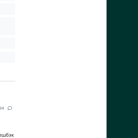
94
кешбэк