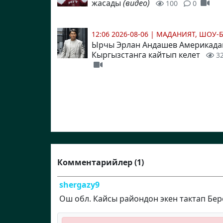
жасады
(видео)
100
0
12:06 2026-08-06
|
МАДАНИЯТ, ШОУ-
Ырчы Эрлан Андашев Америкада
Кыргызстанга кайтып келет
3
Комментарийлер (1)
shergazy9
Ош обл. Кайсы райондон экен тактап Бе