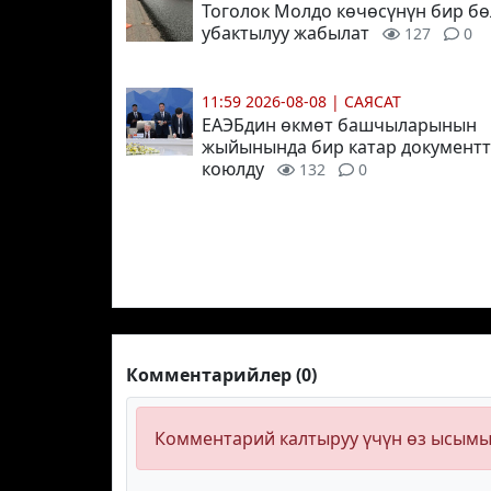
Тоголок Молдо көчөсүнүн бир бө
убактылуу жабылат
127
0
11:59 2026-08-08
|
САЯСАТ
ЕАЭБдин өкмөт башчыларынын
жыйынында бир катар документт
коюлду
132
0
Комментарийлер (0)
Комментарий калтыруу үчүн өз ысым