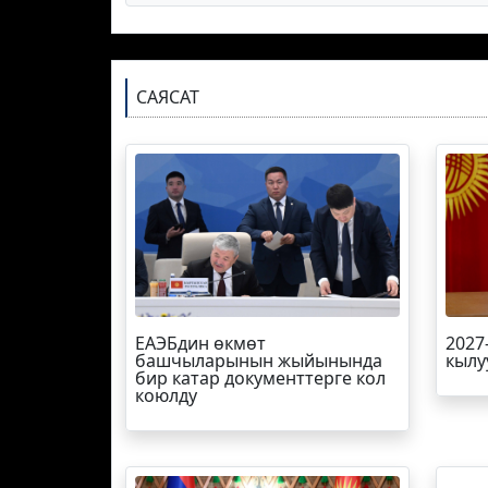
САЯСАТ
ЕАЭБдин өкмөт
2027
башчыларынын жыйынында
кылу
бир катар документтерге кол
коюлду