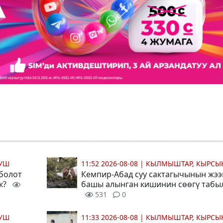
МУШ
11:52 2026-08-08
|
КЫЛМЫШТАР, КЫРСЫ
 болот
Кемпир-Абад суу сактагычынын жээ
ек?
башы алынган кишинин сөөгү табы
531
0
МУШ
11:33 2026-08-08
|
КЫЛМЫШТАР, КЫРСЫ