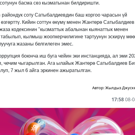
сотунун басма сөз кызматынан билдиришти.
 райондук соту Сатыбалдиевдин баш коргоо чарасын үй
 өзгөрттү. Кийин соттун өкүмү менен Жантөрө Сатыбалдиев
аза кодексинин "кызматтык абалынан кыянаттык менен
 табылып, кылмыш жоопкерчилигине тартуунун эскирүү мөө
уучуга жазаны белгилеген эмес.
ррупция боюнча иш буга чейин эки инстанцияда, ал эми 20
, чечим чыгарылган. Ага ылайык Жантөрө Сатыбалдиев Б
уп, 7 жыл 6 айга эркинен ажыратылган.
Автор:
Жылдыз Джуск
17:58
08-0