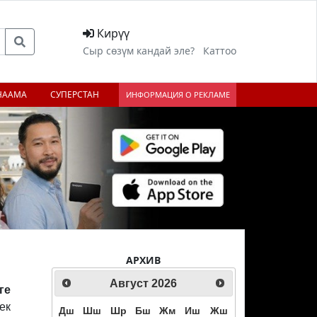
Кирүү
Сыр сөзүм кандай эле?
Каттоо
НААМА
СУПЕРСТАН
ИНФОРМАЦИЯ О РЕКЛАМЕ
АРХИВ
Август
2026
ге
ек
Дш
Шш
Шр
Бш
Жм
Иш
Жш