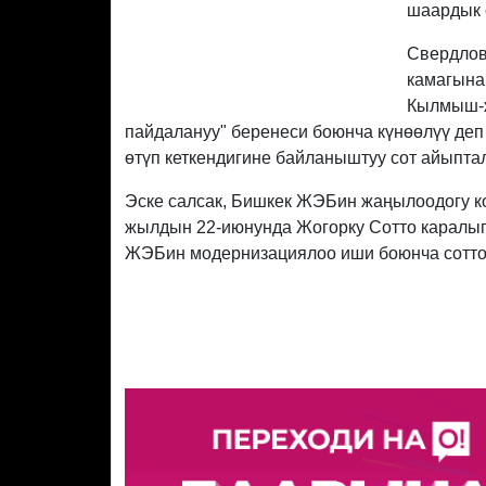
шаардык 
Свердлов
камагына
Кылмыш-ж
пайдалануу" беренеси боюнча күнөөлүү деп
өтүп кеткендигине байланыштуу сот айыптал
Эске салсак, Бишкек ЖЭБин жаңылоодогу ко
жылдын 22-июнунда Жогорку Сотто каралып
ЖЭБин модернизациялоо иши боюнча соттол