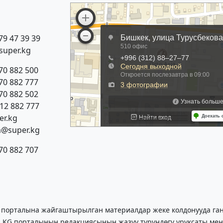
79 47 39 39
super.kg
70 882 500
70 882 777
70 882 502
312 882 777
r.kg
a@super.kg
70 882 707
 порталына жайгаштырылган материалдар жеке колдонууда гана
.KG порталынын редакциясынын жазуу түрүндөгү уруксаты мен