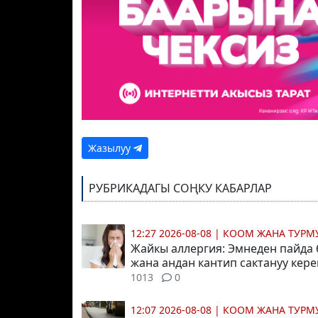
Жазылуу
РУБРИКАДАГЫ СОҢКУ КАБАРЛАР
12:27 2026-08-08
|
КООМ ЖАНА ТУР
Жайкы аллергия: Эмнеден пайда
жана андан кантип сактануу кер
1013
0
12:07 2026-08-08
|
КООМ ЖАНА ТУР