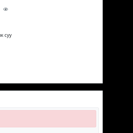
ы
к суу