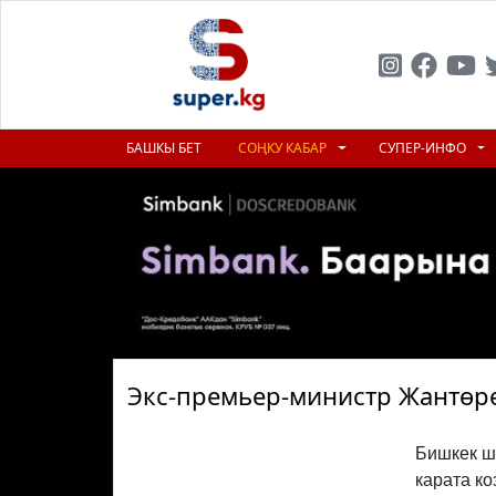
БАШКЫ БЕТ
СОҢКУ КАБАР
СУПЕР-ИНФО
Экс-премьер-министр Жантөрө
Бишкек ш
карата к