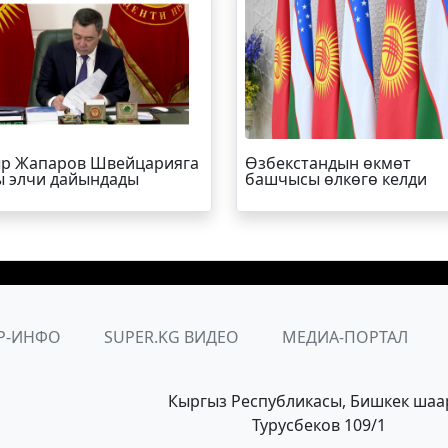
р Жапаров Швейцарияга
Өзбекстандын өкмөт
 элчи дайындады
башчысы өлкөгө келди
Р-ИНФО
SUPER.KG ВИДЕО
МЕДИА-ПОРТАЛ
Кыргыз Республикасы, Бишкек шаа
Турусбеков 109/1