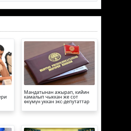
Мандатынан ажырап, кийин
ери
камалып чыккан же сот
өкүмүн уккан экс-депутаттар