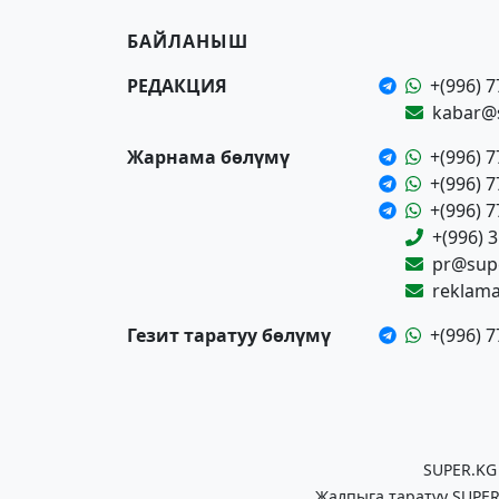
БАЙЛАНЫШ
РЕДАКЦИЯ
+(996) 7
kabar@
Жарнама бөлүмү
+(996) 7
+(996) 7
+(996) 7
+(996) 
pr@supe
reklam
Гезит таратуу бөлүмү
+(996) 7
SUPER.KG
Жалпыга таратуу SUPER