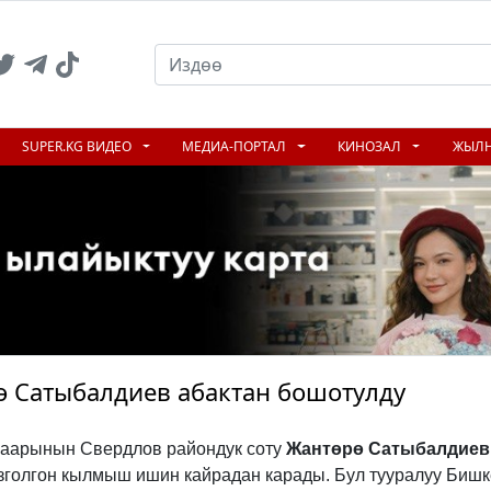
SUPER.KG ВИДЕО
МЕДИА-ПОРТАЛ
КИНОЗАЛ
ЖЫЛ
 Сатыбалдиев абактан бошотулду
аарынын Свердлов райондук соту
Жантөрө Сатыбалдиев
озголгон кылмыш ишин кайрадан карады. Бул тууралуу Бишк