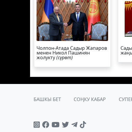
Чолпон-Атада Садыр Жапаров
Сады
менен Никол Пашинян
жаңы
жолукту
(сүрөт)
БАШКЫ БЕТ
СОҢКУ КАБАР
СУПЕ