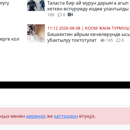
лүгү
Таласта бир ай мурун дарыяга агып
кеткен өспүрүмдү издөө улантылд
189
0
11:12 2026-08-08
|
КООМ ЖАНА ТУРМУШ
Бишкектин айрым көчөлөрүндө ысы
ерге кол
убактылуу токтотулат
145
0
ыңыз менен
кириңиз
же
каттоодон
өтүңүз.