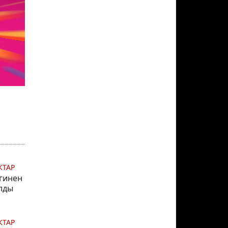
КТАР
гинен
лды
КТАР