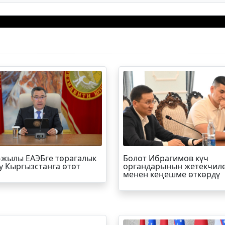
-жылы ЕАЭБге төрагалык
Болот
Ибрагимов
күч
у Кыргызстанга өтөт
органдарынын жетекчил
менен кеңешме өткөрдү