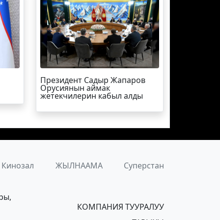
Президент Садыр Жапаров
Орусиянын аймак
жетекчилерин кабыл алды
Кинозал
ЖЫЛНААМА
Суперстан
ры,
КОМПАНИЯ ТУУРАЛУУ