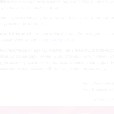
натыйжасында өлкөгө келсе, анда ал соттук ишин өзүнү
к алат деген тыянак чыгарган.
ши өзүнүн катышуусунда кайра каралышы сот адилеттигин
 туура келери жазылат.
дин Айткулов
былтыр декабрь айында Конституциялык со
чалык туура келерин
кароону суранган
.
 Кыргызстанда 87 адамдын өмүрү кыйылган элдик толкундо
ылган. Ал жакындары менен Кыргызстандан чыгып кеткен. 
дин жеке өзүнө жана жакындарына каршы он чакты факт 
ечими менен жалпысынан 30 жылга эркинен ажыратылган.
Автор:
Кылымбек 
Фото:
Интернеттен
21:42
11-0