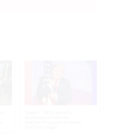
ов
Трамп
: "АКШ өлкөгө
мыйзамсыз кирген
ы
мигранттардын агымын
токтото алды"