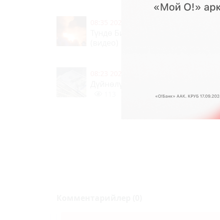
08:35 2026-08-07
|
КЫЛМЫШТАР, КЫР
Түндө Бишкектеги базарда ири ө
(видео)
118
0
08:23 2026-08-07
|
КООМ ЖАНА ТУР
Дүйнөлүк валюталардын өлкөдөгү
113
0
Комментарийлер (0)