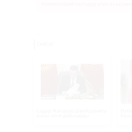
Комментарий калтыруу үчүн өз ысым
САЯСАТ
Садыр Жапаров Швейцарияга
Өзбе
жаңы элчи дайындады
башч