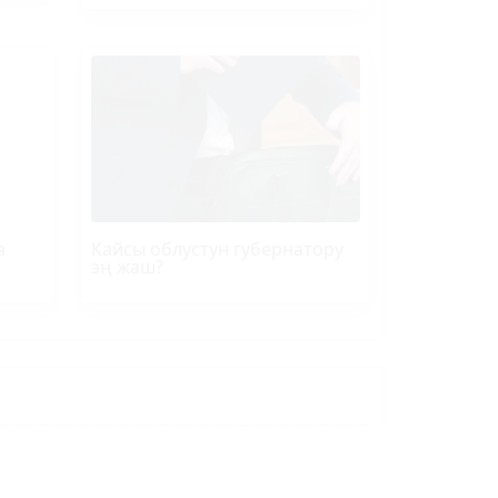
а
Кайсы облустун губернатору
эң жаш?