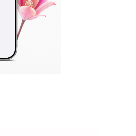
а кам
и