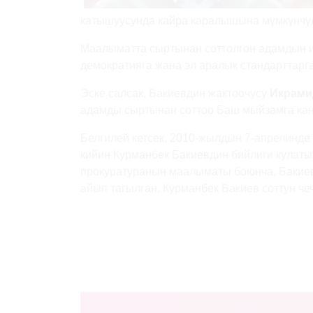
катышуусунда кайра каралышына мүмкүнчүлү
Маалыматта сыртынан соттолгон адамдын и
демократияга жана эл аралык стандарттарга
Эске салсак, Бакиевдин жактоочусу
Икрами
адамды сыртынан соттоо Баш мыйзамга кан
Белгилей кетсек, 2010-жылдын 7-апрелинде
кийин Курманбек Бакиевдин бийлиги кулат
прокуратуранын маалыматы боюнча, Бакиев
айып тагылган. Курманбек Бакиев соттун ч