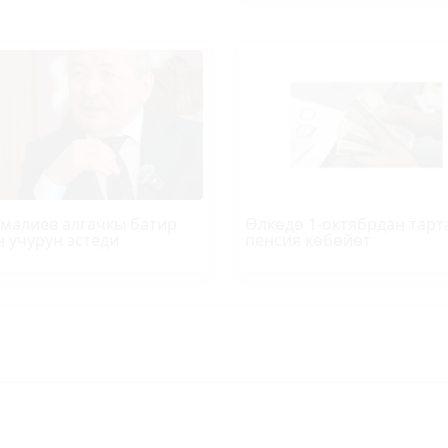
малиев алгачкы батир
Өлкөдө 1-октябрдан тарт
н учурун эстеди
пенсия көбөйөт