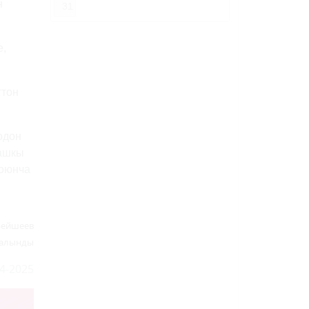
н
31
е,
ттон
одон
Башкы
боюнча
Бейшеев
 алынды
4-2025