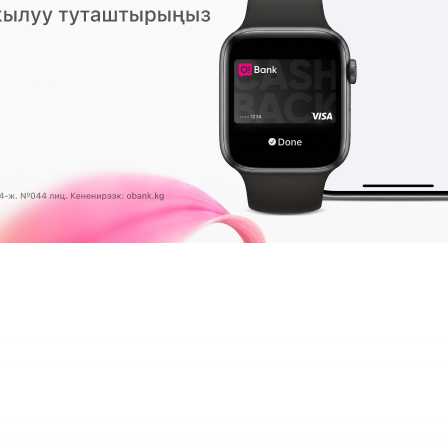
0
СЫКТАР
08:11 2026-08-07
|
ТҮРКҮН ДҮЙНӨ
рт чыкты
Жайында бет терисине кантип туур
көрүү керек? Адистердин кеңештер
1074
0
МУШ
23:45 2026-08-06
|
СПОРТ
 курсу
Винисиус "Реал Мадрид" менен
келишимин узартты
407
0