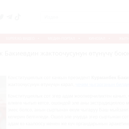
SUPER.KG ВИДЕО
МЕДИА-ПОРТАЛ
КИНОЗАЛ
ЖЫЛ
к Бакиевдин жактоочусунун өтүнүчү бою
Конституциялык сот качкын президент
Курманбек Баки
жактоочусунун өтүнүчүн карап,
чечим чыгарганын билд
Конституциялык сот эгер адам жоопкерчиликтен качып, 
өлкөгө чыгып кетсе, ошондой эле аны экстрадициялоо 
эмес болсо, анын сыртынан өкүм чыгаруу Баш мыйзамг
келерин белгиледи. Ошол эле учурда эгер сыртынан сот
адам өз каалоосу менен же күч органдарынын аракетин