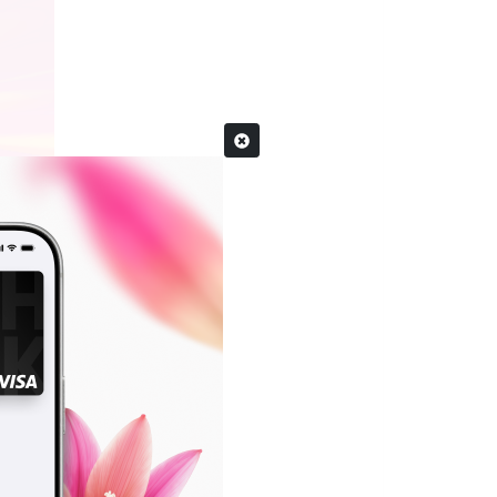
лот
851