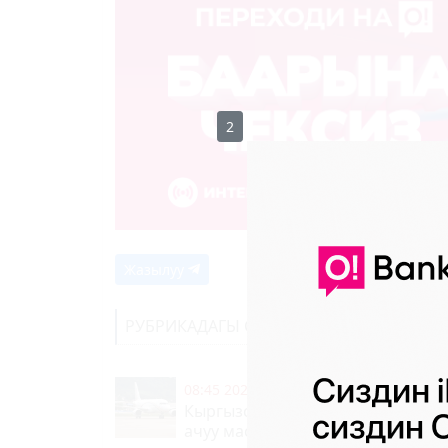
1
Жазылуу
РУБРИКАДАГЫ СОҢКУ КАБАРЛАР
08:45 2026-08-07
|
КООМ ЖАНА ТУР
Кыргызстан - Индия түз аба кат
ачуу маселеси талкууланды
11