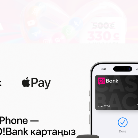
МУШ
08:23 2026-08-07
|
КООМ ЖАНА ТУРМУШ
тамдарын
Жайкы аллергия: Эмнеден пайда бо
жана андан кантип сактануу керек?
0