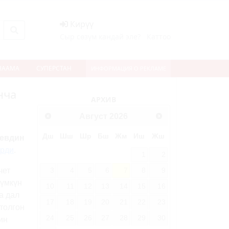
Кирүү
Сыр сөзүм кандай эле?
Каттоо
НААМА
СУПЕРСТАН
ИНФОРМАЦИЯ О РЕКЛАМЕ
нча
АРХИВ
Август
2026
Дш
Шш
Шр
Бш
Жм
Иш
Жш
евдин
ирди
.
1
2
3
4
5
6
7
8
9
чет
мүмкүн
10
11
12
13
14
15
16
а дал
17
18
19
20
21
22
23
толгон
24
25
26
27
28
29
30
ин