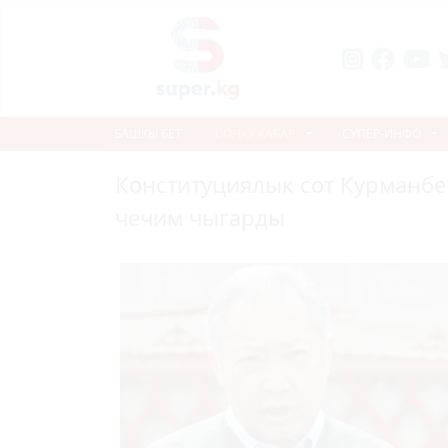
БАШКЫ БЕТ
СОҢКУ КАБАР
СУПЕР-ИНФО
Конституциялык сот Курманбе
чечим чыгарды