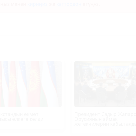
ыңыз менен
кириңиз
же
каттоодон
өтүңүз.
кстандын өкмөт
Президент Садыр Жапар
ысы өлкөгө келди
Орусиянын аймак
жетекчилерин кабыл алд