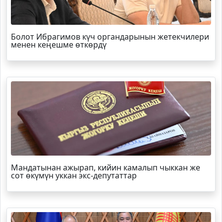
Болот
Ибрагимов
күч органдарынын жетекчилери
менен кеңешме өткөрдү
Мандатынан ажырап, кийин камалып чыккан же
сот өкүмүн уккан экс-депутаттар