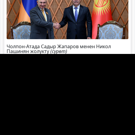
Чолпон-Атада Садыр Жапаров менен Никол
Пашинян жолукту
(сүрөт)
Садыр Жапаров Швейцарияга жаңы элчи
дайындады