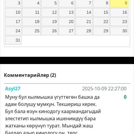
3
4
5
6
7
8
9
10
11
12
13
14
15
16
17
18
19
20
21
22
23
24
25
26
27
28
29
30
31
Комментарийлер (2)
Asyl27
2025-10-09 22:27:00
Муну бул кылмышка үгүттөгөн башка да
0
адам болушу мумкун. Текшериш керек.
Бул бала өзүн кинодогу каармандагыдай
элестетип кылмышка ишенимдүү бара
жатканы көрүнүп турат. Мындай жаш
балдар азыр кинодогу оң, терс