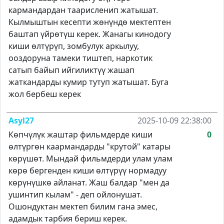
кармандардан таарисленип жатышат.
Кылмыштын кесепти жөнүндө мектептен
баштап үйрөтүш керек. Жанагы кинодогу
киши өлтүрүп, зомбулук аркылуу,
ооздоруна тамеки тиштеп, наркотик
сатып байып ийгиликтүү жашап
жаткандарды кумир тутуп жатышат. Буга
жол бербеш керек
Asyl27
2025-10-09 22:38:00
Көпчүлүк жаштар фильмдерде киши
0
өлтүргөн каармандарды "крутой" катары
көрүшөт. Мындай фильмдерди улам улам
көрө бергенден киши өлтүрүү нормадуу
көрүнүшкө айланат. Жаш балдар "мен да
ушинтип кылам" - деп ойлонушат.
Ошондуктан мектеп билим гана эмес,
адамдык тарбия бериш керек.