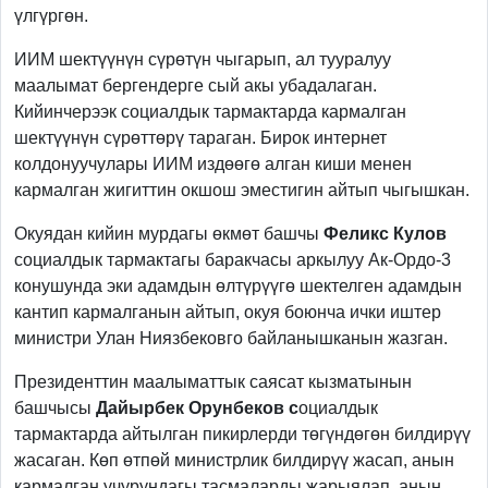
үлгүргөн.
ИИМ шектүүнүн сүрөтүн чыгарып, ал тууралуу
маалымат бергендерге сый акы убадалаган.
Кийинчерээк социалдык тармактарда кармалган
шектүүнүн сүрөттөрү тараган. Бирок интернет
колдонуучулары ИИМ издөөгө алган киши менен
кармалган жигиттин окшош эместигин айтып чыгышкан.
Окуядан кийин мурдагы өкмөт башчы
Феликс Кулов
социалдык тармактагы баракчасы аркылуу Ак-Ордо-3
конушунда эки адамдын өлтүрүүгө шектелген адамдын
кантип кармалганын айтып, окуя боюнча ички иштер
министри Улан Ниязбековго байланышканын жазган.
Президенттин маалыматтык саясат кызматынын
башчысы
Дайырбек Орунбеков с
оциалдык
тармактарда айтылган пикирлерди төгүндөгөн билдирүү
жасаган. Көп өтпөй министрлик билдирүү жасап, анын
кармалган учурундагы тасмаларды жарыялап, анын