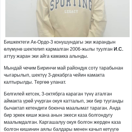
Бишкектеги Ак-Ордо-3 конушундагы эки жарандын
өлүмүнө шектелип кармалган 2006-жылы туулган
И.С.
аттуу жаран эки айга камакка алынды.
Мындай чечим Биринчи май райондук соту тарабынан
чыгарылып, шектүү 3-декабрга чейин камакта
калтырылды. Тергөө уланат.
Белгилей кетсек, 3-октябрга караган түнү аталган
аймакта үрөй учурган окуя катталып, эки бир тууганды
бычактап кетендиги боюнча маалымат тараган. Анда
бир эркек киши жана анын эжеси каза болгондугу
маалымдалган. Каргашалуу окуя болгон жерден каза
болгон кишинин аялы балдары менен качып кетүүгө