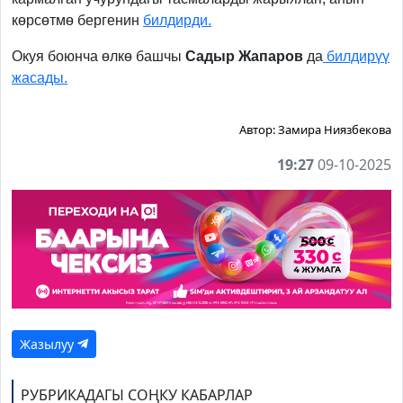
көрсөтмө бергенин
билдирди.
Окуя боюнча өлкө башчы
Садыр Жапаров
да
билдирүү
жасады.
Автор:
Замира Ниязбекова
19:27
09-10-2025
Жазылуу
РУБРИКАДАГЫ СОҢКУ КАБАРЛАР