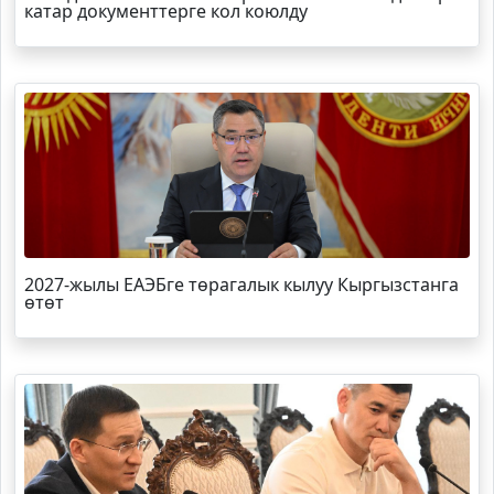
катар документтерге кол коюлду
2027-жылы ЕАЭБге төрагалык кылуу Кыргызстанга
өтөт