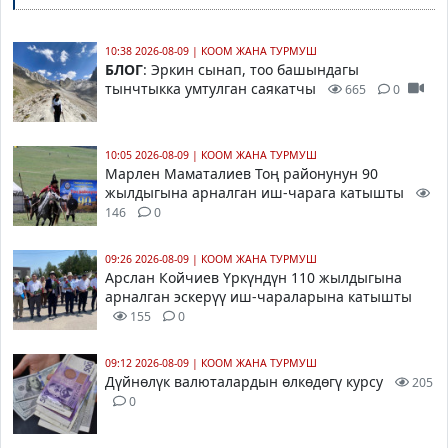
10:38 2026-08-09
|
КООМ ЖАНА ТУРМУШ
БЛОГ
: Эркин сынап, тоо башындагы
тынчтыкка умтулган саякатчы
665
0
10:05 2026-08-09
|
КООМ ЖАНА ТУРМУШ
Марлен Маматалиев Тоң районунун 90
жылдыгына арналган иш-чарага катышты
146
0
09:26 2026-08-09
|
КООМ ЖАНА ТУРМУШ
Арслан Койчиев Үркүндүн 110 жылдыгына
арналган эскерүү иш-чараларына катышты
155
0
09:12 2026-08-09
|
КООМ ЖАНА ТУРМУШ
Дүйнөлүк валюталардын өлкөдөгү курсу
205
0