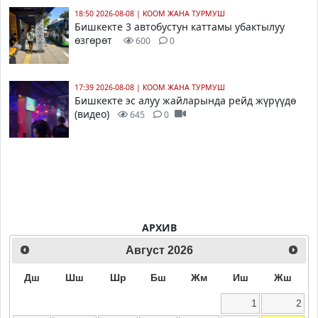
18:50 2026-08-08
|
КООМ ЖАНА ТУРМУШ
Бишкекте 3 автобустун каттамы убактылуу
өзгөрөт
600
0
17:39 2026-08-08
|
КООМ ЖАНА ТУРМУШ
Бишкекте эс алуу жайларында рейд жүрүүдө
(видео)
645
0
АРХИВ
Август
2026
Дш
Шш
Шр
Бш
Жм
Иш
Жш
1
2