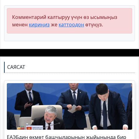
Комментарий калтыруу үчүн өз ысымыңыз
менен
кириңиз
же
каттоодон
өтүңүз.
САЯСАТ
ЕАЭБдин өкмөт башчыларынын жыйынында бир