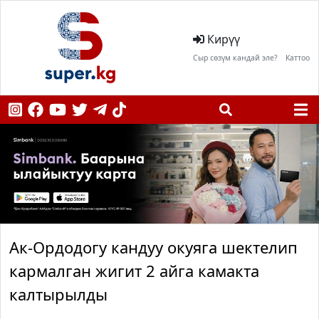
Кирүү
Сыр сөзүм кандай эле?
Каттоо
Ак-Ордодогу кандуу окуяга шектелип
кармалган жигит 2 айга камакта
калтырылды