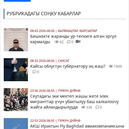
РУБРИКАДАГЫ СОҢКУ КАБАРЛАР
08:43 2026-08-06
|
КЫЛМЫШТАР, КЫРСЫКТАР
Бишкекте жаранды ур-тепкиге алган эргул
кармалды
42
0
08:33 2026-08-06
|
САЯСАТ
Кайсы облустун губернатору эң жаш?
1949
0
23:36 2026-08-05
|
ТҮРКҮН ДҮЙНӨ
Сеутадагы эки мектеп жашы жете элек
мигранттар үчүн убактылуу баш калкалоочу
жайга айландырылууда
336
0
22:53 2026-08-05
|
ТҮРКҮН ДҮЙНӨ
АКШ Ирактын Fly Baghdad авиакомпаниясына