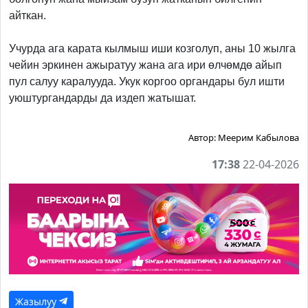
айткан.
Учурда ага карата кылмыш иши козголуп, аны 10 жылга
чейин эркинен ажыратуу жана ага ири өлчөмдө айып
пул салуу каралууда. Укук коргоо органдары бул ишти
уюштургандарды да издеп жатышат.
Автор:
Меерим Кабылова
17:38
22-04-2026
Жазылуу