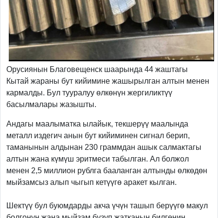
Орусиянын Благовещенск шаарында 44 жаштагы
Кытай жараны бут кийимине жашырылган алтын менен
кармалды. Бул тууралуу өлкөнүн жергиликтүү
басылмалары жазышты.
Андагы маалыматка ылайык, текшерүү маалында
металл издегич анын бут кийиминен сигнал берип,
таманынын алдынан 230 граммдан ашык салмактагы
алтын жана күмүш эритмеси табылган. Ал болжол
менен 2,5 миллион рублга бааланган алтынды өлкөдөн
мыйзамсыз алып чыгып кетүүгө аракет кылган.
Шектүү бул буюмдарды акча үчүн ташып берүүгө макул
болгонун жана мыйзам бузуп жатканын билгенин