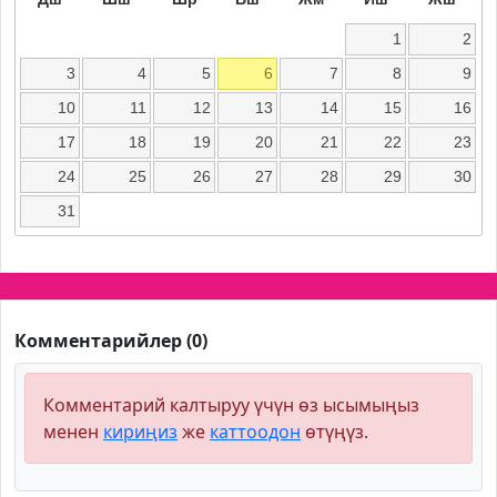
1
2
3
4
5
6
7
8
9
10
11
12
13
14
15
16
17
18
19
20
21
22
23
24
25
26
27
28
29
30
31
Комментарийлер (0)
Комментарий калтыруу үчүн өз ысымыңыз
менен
кириңиз
же
каттоодон
өтүңүз.