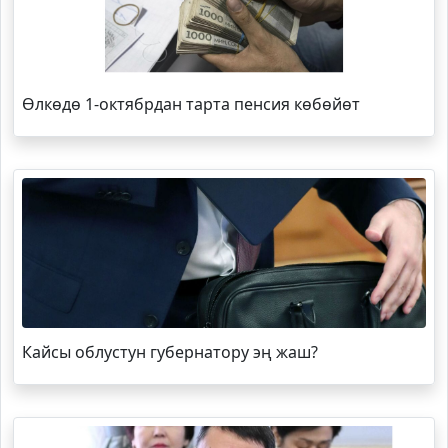
Өлкөдө 1-октябрдан тарта пенсия көбөйөт
Кайсы облустун губернатору эң жаш?