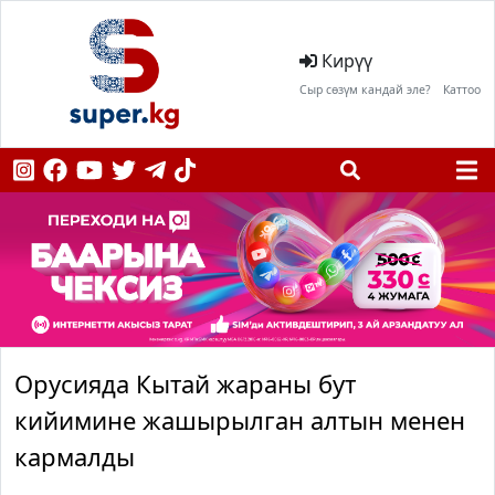
Кирүү
Сыр сөзүм кандай эле?
Каттоо
Орусияда Кытай жараны бут
кийимине жашырылган алтын менен
кармалды