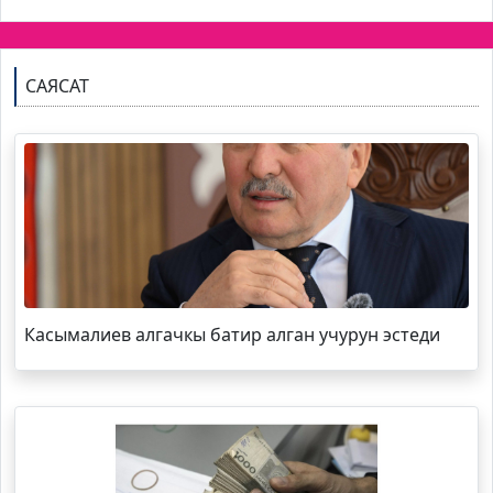
САЯСАТ
Касымалиев алгачкы батир алган учурун эстеди