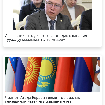
Алагөзов чет элдик жеке аскердик компания
тууралуу маалыматты төгүндөдү
Чолпон-Атада Евразия өкмөттөр аралык
кеңешинин кезектеги жыйыны өтөт