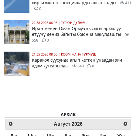
киргизилген санкцияларды алып салды
411
0
22:38 2026-08-05
|
ТҮРКҮН ДҮЙНӨ
Иран менен Оман Ормуз кысыгы аркылуу
өтүүчү деңиз багыты боюнча макулдашты
558
0
21:35 2026-08-05
|
КООМ ЖАНА ТУРМУШ
Каракол суусунда агып кеткен унаадан эки
адам куткарылды
640
0
АРХИВ
Август
2026
Дш
Шш
Шр
Бш
Жм
Иш
Жш