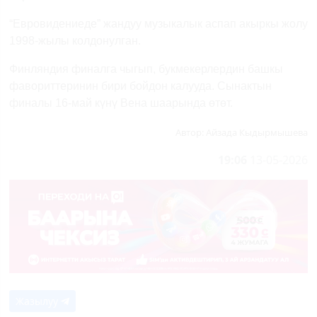
“Евровидениеде” жандуу музыкалык аспап акыркы жолу
1998-жылы колдонулган.
Финляндия финалга чыгып, букмекерлердин башкы
фавориттеринин бири бойдон калууда. Сынактын
финалы 16-май күнү Вена шаарында өтөт.
Автор:
Айзада Кыдырмышева
19:06
13-05-2026
Жазылуу