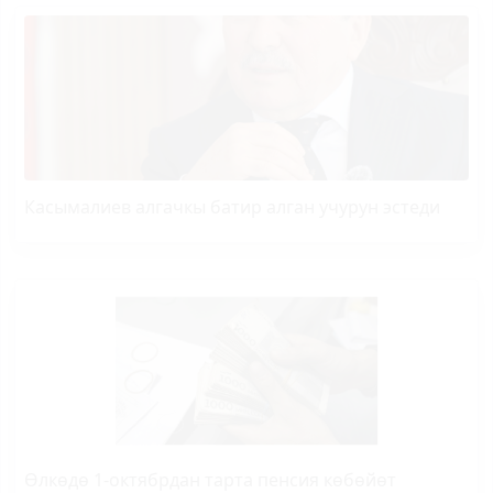
Касымалиев алгачкы батир алган учурун эстеди
Өлкөдө 1-октябрдан тарта пенсия көбөйөт