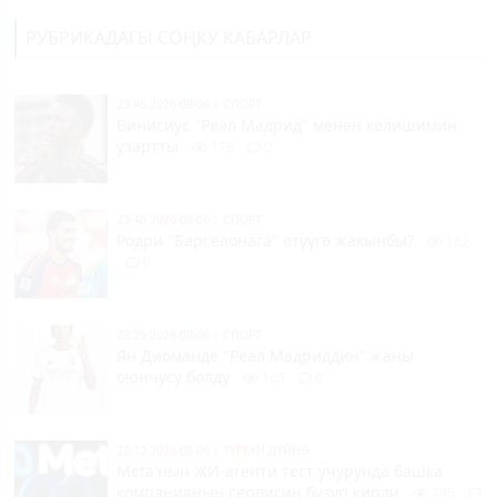
РУБРИКАДАГЫ СОҢКУ КАБАРЛАР
23:45 2026-08-06
|
СПОРТ
Винисиус "Реал Мадрид" менен келишимин
узартты
178
0
23:40 2026-08-06
|
СПОРТ
Родри "Барселонага" өтүүгө жакынбы?
162
0
23:29 2026-08-06
|
СПОРТ
Ян Диоманде "Реал Мадриддин" жаңы
оюнчусу болду
185
0
22:12 2026-08-06
|
ТҮРКҮН ДҮЙНӨ
Meta'нын ЖИ-агенти тест учурунда башка
компаниянын сервисин бузуп кирди
285