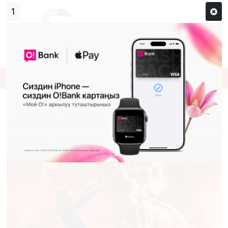
0
Кирүү
Сыр сөзүм кандай эле?
Каттоо
"Евровидение": Скрипканын кылдары
үзүлсө да, Финляндия финалга чыкты
Previous
Next