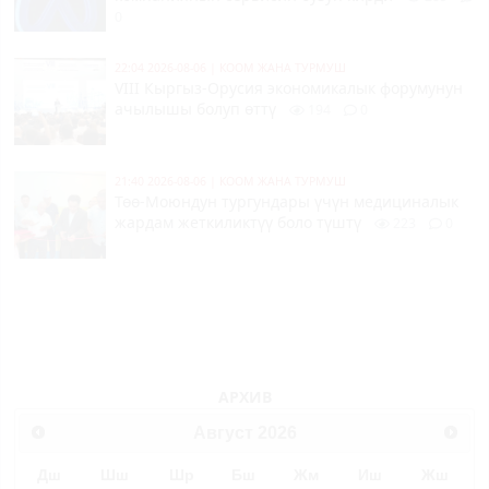
0
22:04 2026-08-06
|
КООМ ЖАНА ТУРМУШ
VIII Кыргыз-Орусия экономикалык форумунун
ачылышы болуп өттү
194
0
21:40 2026-08-06
|
КООМ ЖАНА ТУРМУШ
Төө-Моюндун тургундары үчүн медициналык
жардам жеткиликтүү боло түштү
223
0
АРХИВ
Август
2026
Дш
Шш
Шр
Бш
Жм
Иш
Жш