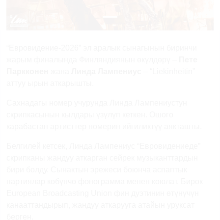
“Евровидение-2026” эл аралык сынагынын биринчи
жарым финалында Финляндиянын өкүлдөрү –
Пете
Паркконен
жана
Линда
Лампениус
– “Liekinheitin”
аттуу ырын аткарышты.
Сахнадагы номер учурунда Линда Лампениустун
скрипкасынын кылдары үзүлүп кеткен. Ошого
карабастан артисттер номерин ийгиликтүү аякташты.
Белгилей кетсек, Линда Лампениус “Евровидениеде”
скрипканы жандуу аткарган сейрек музыканттардын
бири болду. Сынактын эрежеси боюнча аспаптык
партиялар көбүнчө фонограмма менен коюлат. Бирок
European Broadcasting Union фин дуэтинин өтүнүчүн
канааттандырып, жандуу аткарууга атайын уруксат
берген.