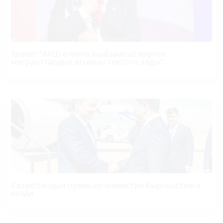
Трамп
: "АКШ өлкөгө мыйзамсыз кирген
мигранттардын агымын токтото алды"
Казакстандын премьер-министри Кыргызстанга
келди