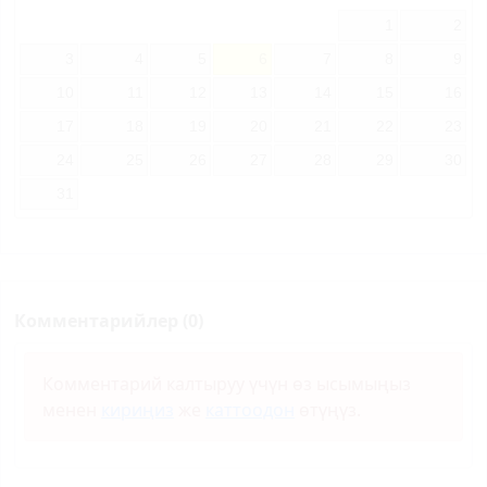
1
2
3
4
5
6
7
8
9
10
11
12
13
14
15
16
17
18
19
20
21
22
23
24
25
26
27
28
29
30
31
Комментарийлер (0)
Комментарий калтыруу үчүн өз ысымыңыз
менен
кириңиз
же
каттоодон
өтүңүз.