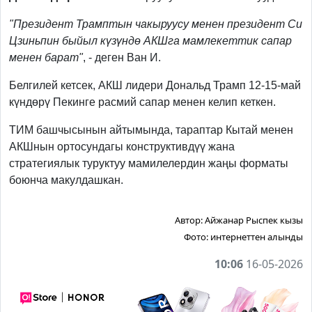
"Президент Трамптын чакыруусу менен президент Си
Цзиньпин быйыл күзүндө АКШга мамлекеттик сапар
менен барат"
, - деген Ван И.
Белгилей кетсек, АКШ лидери Дональд Трамп 12-15-май
күндөрү Пекинге расмий сапар менен келип кеткен.
ТИМ башчысынын айтымында, тараптар Кытай менен
АКШнын ортосундагы конструктивдүү жана
стратегиялык туруктуу мамилелердин жаңы форматы
боюнча макулдашкан.
Автор:
Айжанар Рыспек кызы
Фото:
интернеттен алынды
10:06
16-05-2026