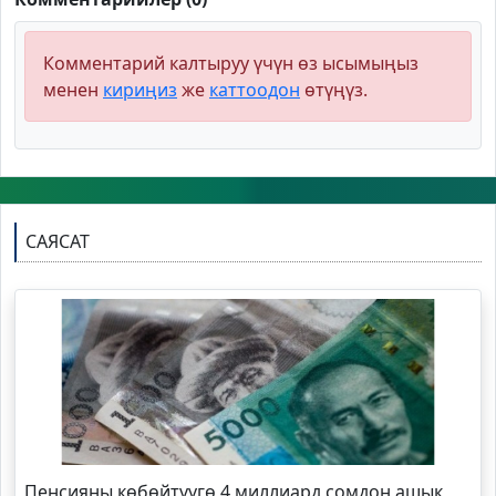
Комментарий калтыруу үчүн өз ысымыңыз
менен
кириңиз
же
каттоодон
өтүңүз.
САЯСАТ
Пенсияны көбөйтүүгө 4 миллиард сомдон ашык