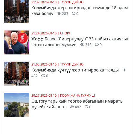
21:37 2026-08-10
|
ТҮРКҮН ДҮЙНӨ
Колумбияда жер титирөөдөн кеминде 18 адам
каза болду
283
0
21:24 2026-08-10
|
СПОРТ
Жефф Безос “Ливерпулдун” 33 пайыз акциясын
сатып алышы мүмкүн
313
0
21:05 2026-08-10
|
ТҮРКҮН ДҮЙНӨ
Колумбияда күчтүү жер титирөө катталды
432
0
20:27 2026-08-10
|
КООМ ЖАНА ТУРМУШ
Оштогу тарыхый тергөө абагынын имараты
музейге айланат
482
0