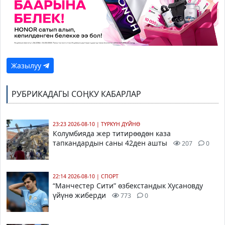
Жазылуу
РУБРИКАДАГЫ СОҢКУ КАБАРЛАР
23:23 2026-08-10
|
ТҮРКҮН ДҮЙНӨ
Колумбияда жер титирөөдөн каза
тапкандардын саны 42ден ашты
207
0
22:14 2026-08-10
|
СПОРТ
“Манчестер Сити” өзбекстандык Хусановду
үйүнө жиберди
773
0