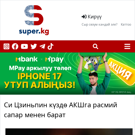
Кирүү
Сыр сөзүм кандай эле?
Каттоо
Си Цзиньпин күздө АКШга расмий
сапар менен барат