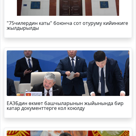
"75чилердин каты" боюнча сот отуруму кийинкиге
жылдырылды
ЕАЭБдин өкмөт башчыларынын жыйынында бир
катар документтерге кол коюлду