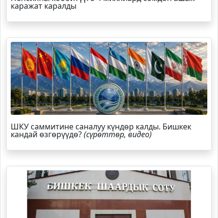
каражат каралды
ШКУ саммитине саналуу күндөр калды. Бишкек
кандай өзгөрүүдө?
(сүрөттөр, видео)