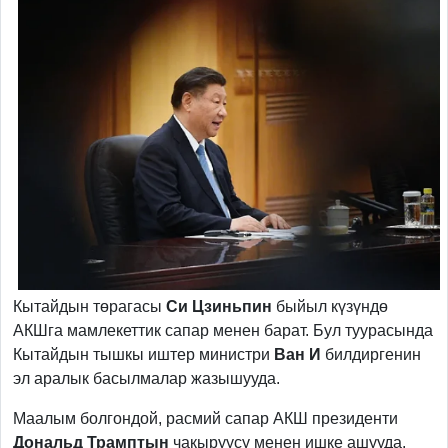
Кытайдын төрагасы
Си Цзиньпин
быйыл күзүндө
АКШга мамлекеттик сапар менен барат. Бул туурасында
Кытайдын тышкы иштер министри
Ван И
билдиргенин
эл аралык басылмалар жазышууда.
Маалым болгондой, расмий сапар АКШ президенти
Дональд Трамптын
чакыруусу менен ишке ашууда.