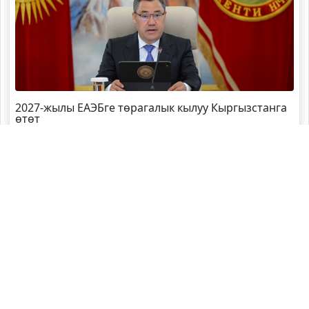
2027-жылы ЕАЭБге төрагалык кылуу Кыргызстанга
өтөт
Болот
Ибрагимов
күч органдарынын жетекчилери
менен кеңешме өткөрдү