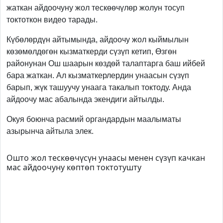
жаткан айдоочуну жол тескөөчүлөр жолун тосуп
токтоткон видео тарады.
Күбөлөрдүн айтымында, айдоочу жол кыймылын
көзөмөлдөгөн кызматкерди сүзүп кетип, Өзгөн
районунан Ош шаарын көздөй талаптарга баш ийбей
бара жаткан. Ал кызматкерлердин унаасын сүзүп
барып, жүк ташуучу унаага такалып токтоду. Анда
айдоочу мас абалында экендиги айтылды.
Окуя боюнча расмий органдардын маалыматы
азырынча айтыла элек.
Ошто жол тескөөчүсүн унаасы менен сүзүп качкан
мас айдоочуну көптөп токтотушту