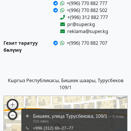
+(996) 770 882 777
+(996) 770 882 502
+(996) 312 882 777
pr@super.kg
reklama@super.kg
Гезит таратуу
+(996) 770 882 707
бөлүмү
Кыргыз Республикасы, Бишкек шаары, Турусбеков
109/1