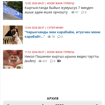
12:05 2026-08-07
|
КООМ ЖАНА ТУРМУШ
Кыргызстанда быйыл жумушсуз 7 миңден
ашык адам ишке орношту
97
0
12:04 2026-08-07
|
СУПЕР-ИНФО
“Чарыкчанды мен карабайм, өтүкчөн мени
карабайт...”
78
0
11:53 2026-08-07
|
КООМ ЖАНА ТУРМУШ
Никол Пашинян кыргыз ырына видео тартты
(видео)
431
0
АРХИВ