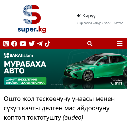
Кирүү
Сыр сөзүм кандай эле?
Каттоо
Ошто жол тескөөчүнү унаасы менен
сүзүп качты делген мас айдоочуну
көптөп токтотушту
(видео)