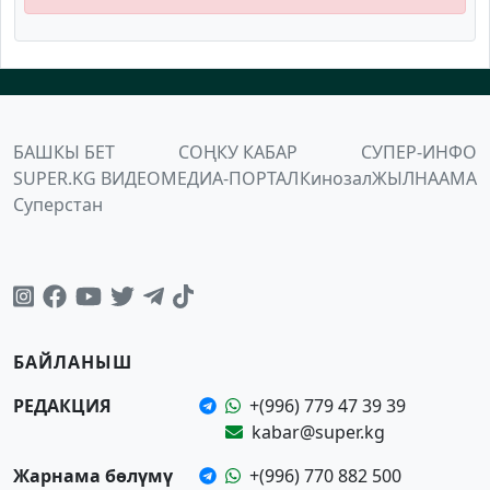
БАШКЫ БЕТ
СОҢКУ КАБАР
СУПЕР-ИНФО
SUPER.KG ВИДЕО
МЕДИА-ПОРТАЛ
Кинозал
ЖЫЛНААМА
Суперстан
БАЙЛАНЫШ
РЕДАКЦИЯ
+(996) 779 47 39 39
kabar@super.kg
Жарнама бөлүмү
+(996) 770 882 500