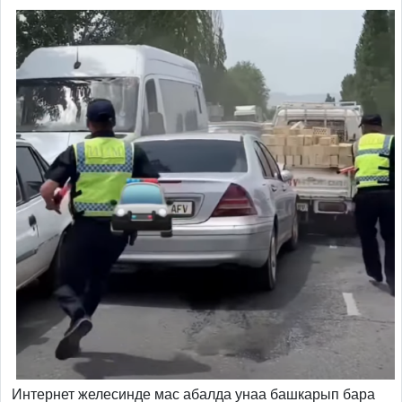
Интернет желесинде мас абалда унаа башкарып бара