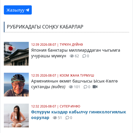
Жазылуу
РУБРИКАДАГЫ СОҢКУ КАБАРЛАР
12:39 2026-08-07
|
ТҮРКҮН ДҮЙНӨ
Япония банктары миллиарддаган чыгымга
учурашы мүмкүн
62
0
12:35 2026-08-07
|
КООМ ЖАНА ТУРМУШ
Армениянын өкмөт башчысы Ысык-Көлгө
суктанды
(видео)
101
0
12:32 2026-08-07
|
СУПЕР-ИНФО
Өспүрүм кыздар кабылчу гинекологиялык
оорулар
51
0