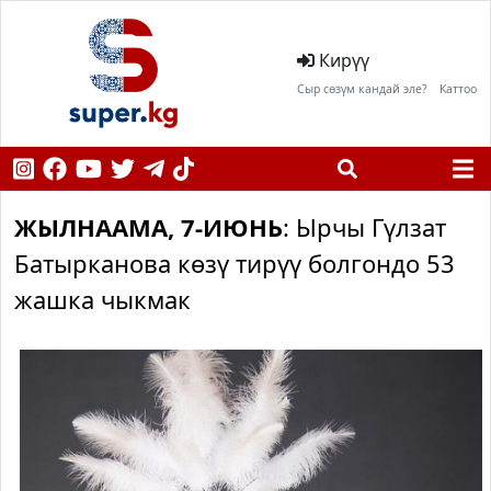
Кирүү
Сыр сөзүм кандай эле?
Каттоо
ЖЫЛНААМА, 7-ИЮНЬ
: Ырчы Гүлзат
Батырканова көзү тирүү болгондо 53
жашка чыкмак