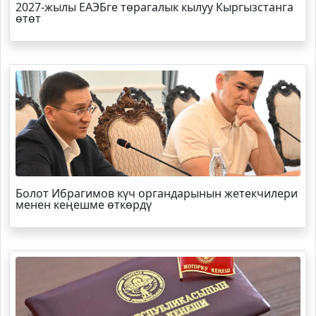
2027-жылы ЕАЭБге төрагалык кылуу Кыргызстанга
өтөт
Болот
Ибрагимов
күч органдарынын жетекчилери
менен кеңешме өткөрдү