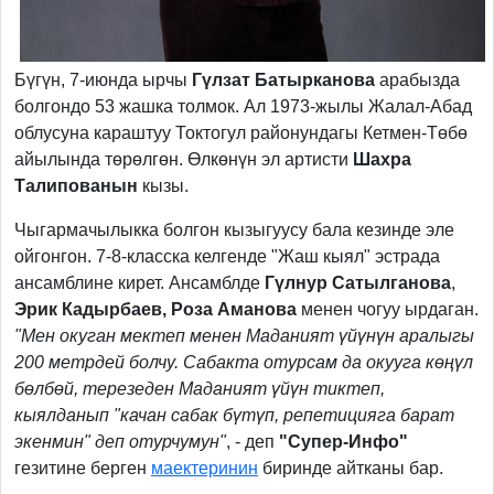
Бүгүн, 7-июнда ырчы
Гүлзат Батырканова
арабызда
болгондо 53 жашка толмок. Ал 1973-жылы Жалал-Абад
облусуна караштуу Токтогул районундагы Кетмен-Төбө
айылында төрөлгөн. Өлкөнүн эл артисти
Шахра
Талипованын
кызы.
Чыгармачылыкка болгон кызыгуусу бала кезинде эле
ойгонгон. 7-8-класска келгенде "Жаш кыял" эстрада
ансамблине кирет. Ансамблде
Гүлнур Сатылганова
,
Эрик Кадырбаев, Роза Аманова
менен чогуу ырдаган.
"Мен окуган мектеп менен Маданият үйүнүн аралыгы
200 метрдей болчу. Сабакта отурсам да окууга көңүл
бөлбөй, терезеден Маданият үйүн тиктеп,
кыялданып "качан сабак бүтүп, репетицияга барат
экенмин" деп отурчумун"
, - деп
"Супер-Инфо"
гезитине берген
маектеринин
биринде айтканы бар.