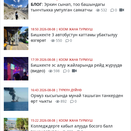
БЛОГ
: Эркин сынап, тоо башындагы
тынчтыкка умтулган саякатчы
532
0
18:50 2026-08-08
|
КООМ ЖАНА ТУРМУШ
Бишкекте 3 автобустун каттамы убактылуу
өзгөрөт
550
0
17:39 2026-08-08
|
КООМ ЖАНА ТУРМУШ
Бишкекте эс алуу жайларында рейд жүрүүдө
(видео)
598
0
16:43 2026-08-08
|
ТҮРКҮН ДҮЙНӨ
Ормуз кысыгында мунай ташыган танкерден
өрт чыкты
892
0
15:22 2026-08-08
|
КООМ ЖАНА ТУРМУШ
Колледждерге кабыл алууда босого балл