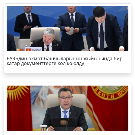
ЕАЭБдин өкмөт башчыларынын жыйынында бир
катар документтерге кол коюлду