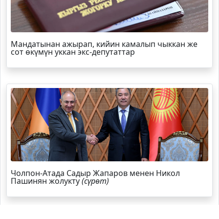
Мандатынан ажырап, кийин камалып чыккан же
сот өкүмүн уккан экс-депутаттар
Чолпон-Атада Садыр Жапаров менен Никол
Пашинян жолукту
(сүрөт)