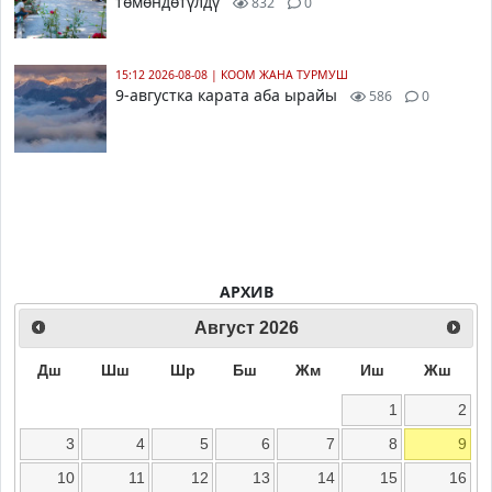
төмөндөтүлдү
832
0
15:12 2026-08-08
|
КООМ ЖАНА ТУРМУШ
9-августка карата аба ырайы
586
0
АРХИВ
Август
2026
Дш
Шш
Шр
Бш
Жм
Иш
Жш
1
2
3
4
5
6
7
8
9
10
11
12
13
14
15
16