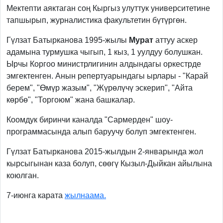
Мектепти аяктаган соң Кыргыз улуттук университетине
тапшырып, журналистика факультетин бүтүргөн.
Гүлзат Батырканова 1995-жылы
Мурат
аттуу аскер
адамына турмушка чыгып, 1 кыз, 1 уулдуу болушкан.
Ырчы Коргоо министрлигинин алдындагы оркестрде
эмгектенген. Анын репертуарындагы ырлары - "Карай
берем", "Өмүр жазым", "Жүрөлүчү эскерип", "Айта
көрбө", "Торгоюм" жана башкалар.
Коомдук биринчи каналда "Сармерден" шоу-
программасында алып баруучу болуп эмгектенген.
Гүлзат Батырканова 2015-жылдын 2-январында жол
кырсыгынан каза болуп, сөөгү Кызыл-Дыйкан айылына
коюлган.
7-июнга карата
жылнаама.