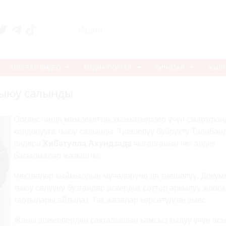
SUPER.KG ВИДЕО
МЕДИА-ПОРТАЛ
КИНОЗАЛ
ЖЫЛ
тыюу салынды
Ооганстанда мамлекеттик кызматкерлер үчүн смартфон
колдонууга тыюу салынды. Тиешелүү буйрукту Талибан
лидери
Хибатулла Ахундзада
чыгарганын чет элдик
басылмалар жазышты.
Чектөөлөр кыймылдын мүчөлөрүнө да тиешелүү. Докум
тыюу салууну бузгандар аскердик соттор аркылуу жоопк
тартылары айтылат. Так жазалар көрсөтүлгөн эмес.
Жаңы эрежелердин сакталышын камсыз кылуу үчүн аск