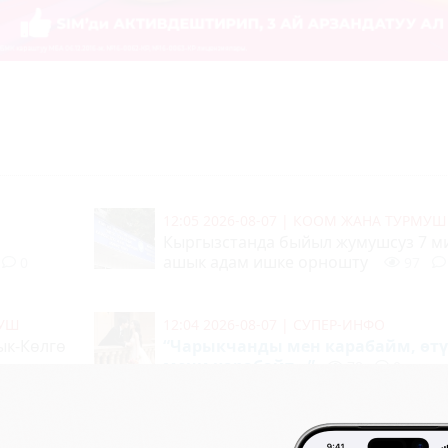
12:05 2026-08-07
|
КООМ ЖАНА ТУРМУШ
н
Кыргызстанда быйыл жумушсуз 7 м
ашык адам ишке орношту
0
97
МУШ
12:04 2026-08-07
|
СУПЕР-ИНФО
ык-Көлгө
“Чарыкчанды мен карабайм, өт
мени карабайт...”
78
0
11:53 2026-08-07
|
КООМ ЖАНА ТУРМУШ