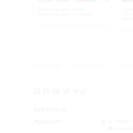
Өзбекстандын өкмөт
През
башчысы өлкөгө келди
Орус
жете
БАШКЫ БЕТ
СОҢКУ КАБАР
СУПЕ
БАЙЛАНЫШ
РЕДАКЦИЯ
+(996) 7
kabar@