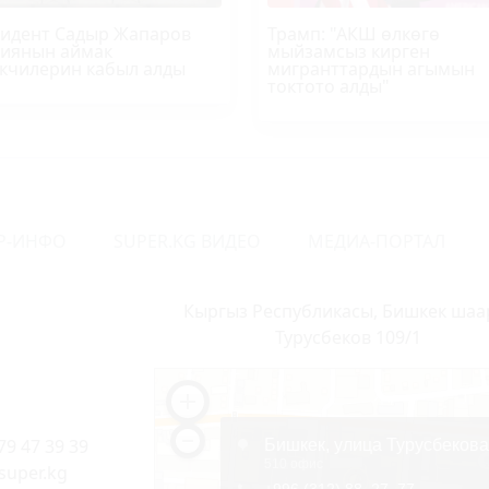
идент Садыр Жапаров
Трамп
: "АКШ өлкөгө
иянын аймак
мыйзамсыз кирген
кчилерин кабыл алды
мигранттардын агымын
токтото алды"
Р-ИНФО
SUPER.KG ВИДЕО
МЕДИА-ПОРТАЛ
Кыргыз Республикасы, Бишкек шаа
Турусбеков 109/1
79 47 39 39
super.kg