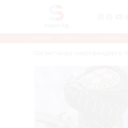
БАШКЫ БЕТ
СОҢКУ КАБАР
СУПЕР-ИНФО
Ооганстанда смартфондорго 