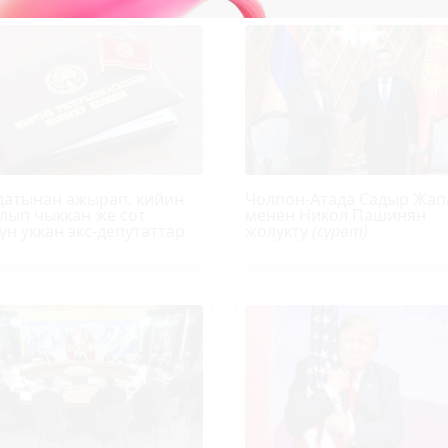
атынан ажырап, кийин
Чолпон-Атада Садыр Жап
лып чыккан же сот
менен Никол Пашинян
үн уккан экс-депутаттар
жолукту
(сүрөт)