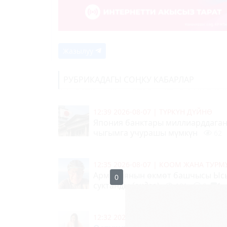
Жазылуу
РУБРИКАДАГЫ СОҢКУ КАБАРЛАР
12:39 2026-08-07
|
ТҮРКҮН ДҮЙНӨ
Япония банктары миллиарддага
чыгымга учурашы мүмкүн
62
12:35 2026-08-07
|
КООМ ЖАНА ТУР
Армениянын өкмөт башчысы Ыс
суктанды
(видео)
101
0
12:32 2026-08-07
|
СУПЕР-ИНФО