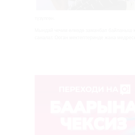
түзүлгөн.
Мындай чечим өлкөдө заманбап байланыш к
саналат. Ооган мектептеринде жана медрес