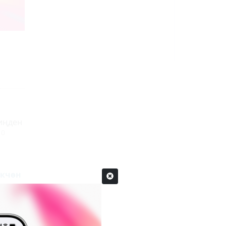
иңден
0
үкчөн