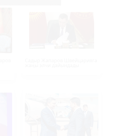
аров
Садыр Жапаров Швейцарияга
жаңы элчи дайындады