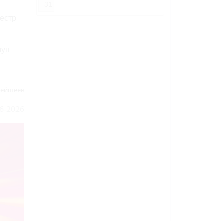
31
еестр
луп
Бейшеев
6-2026