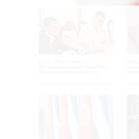
Болот
Ибрагимов
күч
Манд
органдарынын жетекчилери
кама
менен кеңешме өткөрдү
өкүм