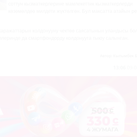
соттун кызматкерлерине мамлекеттик кызматкерлерди
көзөмөлдөө милдети жүктөлгөн. Бул максатта атайын р
аражаттарын колдонууну чектөө саясатынын уландысы бо
елеринде да смартфондорду колдонууга тыюу салынган.
Автор:
Кылымбек 
13:06
09-0