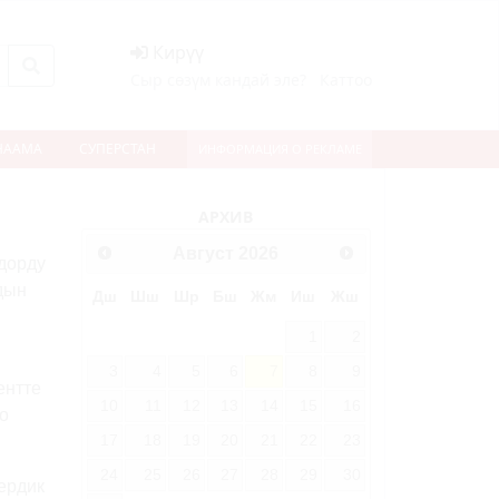
Кирүү
Сыр сөзүм кандай эле?
Каттоо
НААМА
СУПЕРСТАН
ИНФОРМАЦИЯ О РЕКЛАМЕ
АРХИВ
Август
2026
дорду
дын
Дш
Шш
Шр
Бш
Жм
Иш
Жш
1
2
3
4
5
6
7
8
9
ентте
10
11
12
13
14
15
16
о
17
18
19
20
21
22
23
24
25
26
27
28
29
30
ердик