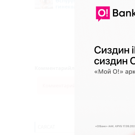
Өспүрүм кыздар кабылчу
гинекологиялык оорулар
51
Комментарийлер (0)
Комментарий калтыруу үчүн өз ысым
САЯСАТ