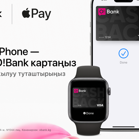
Никол Пашинян кыргыз ырына вид
тартты
(видео)
0
431
0
ыңыз менен
кириңиз
же
каттоодон
өтүңүз.