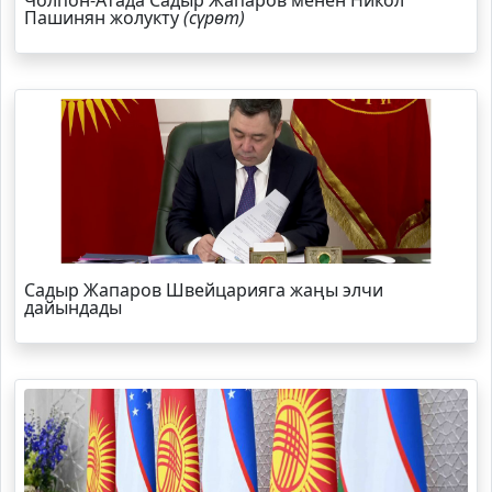
Чолпон-Атада Садыр Жапаров менен Никол
Пашинян жолукту
(сүрөт)
Садыр Жапаров Швейцарияга жаңы элчи
дайындады