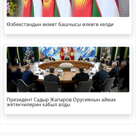
Өзбекстандын өкмөт башчысы өлкөгө келди
Президент Садыр Жапаров Орусиянын аймак
жетекчилерин кабыл алды