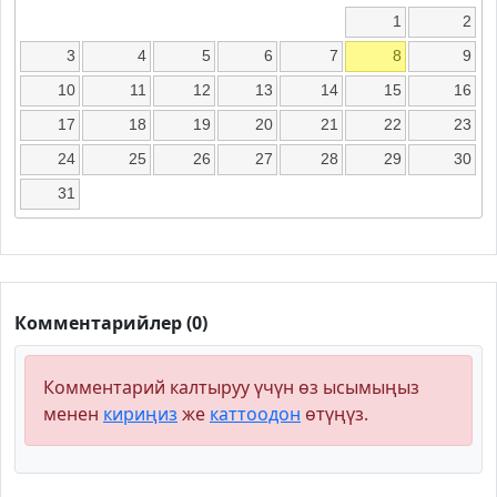
1
2
3
4
5
6
7
8
9
10
11
12
13
14
15
16
17
18
19
20
21
22
23
24
25
26
27
28
29
30
31
Комментарийлер (0)
Комментарий калтыруу үчүн өз ысымыңыз
менен
кириңиз
же
каттоодон
өтүңүз.