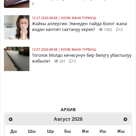
0
12:27 2026-08-08
|
КООМ ЖАНА ТУРМУШ
Жайкы аллергия: Эмнеден пайда болот жана
андан кантип сактануу керек?
1082
0
12:07 2026-08-08
|
КООМ ЖАНА ТУРМУШ
Тоголок Молдо көчөсүнүн бир бөлүгү убактылуу
жабылат
281
0
АРХИВ
Август
2026
Дш
Шш
Шр
Бш
Жм
Иш
Жш