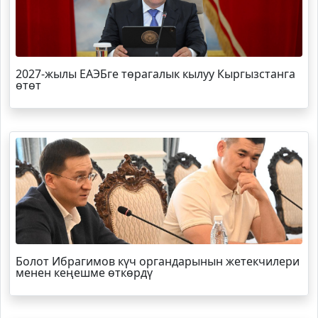
2027-жылы ЕАЭБге төрагалык кылуу Кыргызстанга
өтөт
Болот
Ибрагимов
күч органдарынын жетекчилери
менен кеңешме өткөрдү