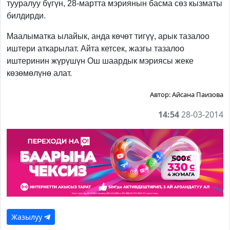
тууралуу бүгүн, 28-мартта мэриянын басма сөз кызматы
билдирди.
Маалыматка ылайык, анда көчөт тигүү, арык тазалоо
иштери аткарылат. Айта кетсек, жазгы тазалоо
иштеринин жүрүшүн Ош шаардык мэриясы жеке
көзөмөлүнө алат.
Автор:
Айсана Паизова
14:54
28-03-2014
Жазылуу