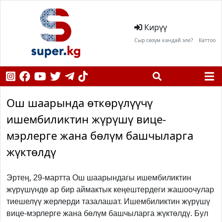
Кирүү
Сыр сөзүм кандай эле?
Каттоо
Ош шаарында өткөрүлүүчү
ишембиликтин жүрүшү вице-
мэрлерге жана бөлүм башчыларга
жүктөлдү
Эртең, 29-мартта Ош шаарындагы ишембиликтин
жүрүшүндө ар бир аймактык кеңештердеги жашоочулар
тиешелүү жерлерди тазалашат. И
шембиликтин жүрүшү
вице-мэрлерге жана бөлүм башчыларга жүктөлдү.
Бул