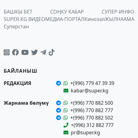
БАШКЫ БЕТ
СОҢКУ КАБАР
СУПЕР-ИНФО
SUPER.KG ВИДЕО
МЕДИА-ПОРТАЛ
Кинозал
ЖЫЛНААМА
Суперстан
БАЙЛАНЫШ
РЕДАКЦИЯ
+(996) 779 47 39 39
kabar@super.kg
Жарнама бөлүмү
+(996) 770 882 500
+(996) 770 882 777
+(996) 770 882 502
+(996) 312 882 777
pr@super.kg