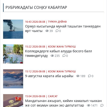
РУБРИКАДАГЫ СОҢКУ КАБАРЛАР
16:43 2026-08-08
|
ТҮРКҮН ДҮЙНӨ
Ормуз кысыгында мунай ташыган танкерден
өрт чыкты
39
0
15:22 2026-08-08
|
КООМ ЖАНА ТУРМУШ
Колледждерге кабыл алууда босого балл
төмөндөтүлдү
235
0
15:12 2026-08-08
|
КООМ ЖАНА ТУРМУШ
9-августка карата аба ырайы
189
0
15:04 2026-08-08
|
САЯСАТ
Мандатынан ажырап, кийин камалып чыккан
же сот өкүмүн уккан экс-депутаттар
1471