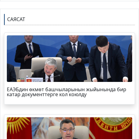
САЯСАТ
ЕАЭБдин өкмөт башчыларынын жыйынында бир
катар документтерге кол коюлду