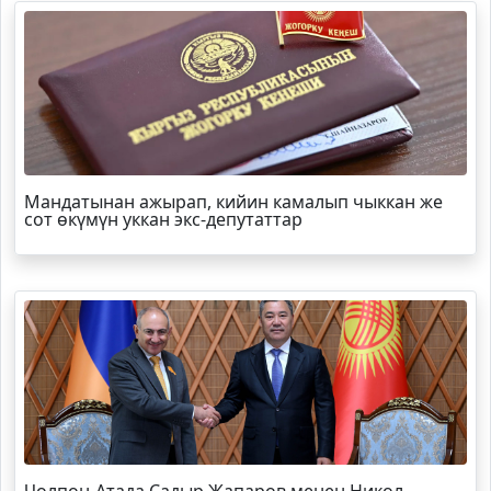
Мандатынан ажырап, кийин камалып чыккан же
сот өкүмүн уккан экс-депутаттар