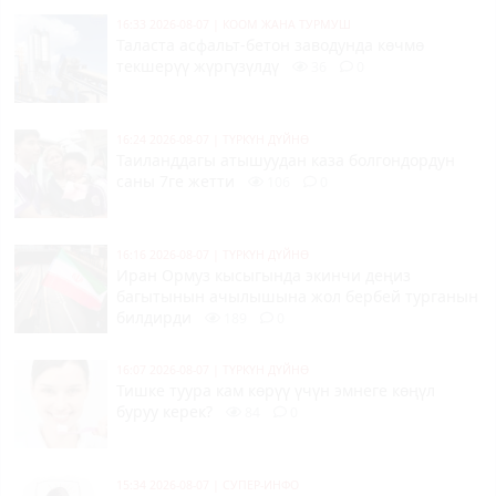
16:33 2026-08-07
|
КООМ ЖАНА ТУРМУШ
Таласта асфальт-бетон заводунда көчмө
текшерүү жүргүзүлдү
36
0
16:24 2026-08-07
|
ТҮРКҮН ДҮЙНӨ
Таиланддагы атышуудан каза болгондордун
саны 7ге жетти
106
0
16:16 2026-08-07
|
ТҮРКҮН ДҮЙНӨ
Иран Ормуз кысыгында экинчи деңиз
багытынын ачылышына жол бербей турганын
билдирди
189
0
16:07 2026-08-07
|
ТҮРКҮН ДҮЙНӨ
Тишке туура кам көрүү үчүн эмнеге көңүл
буруу керек?
84
0
15:34 2026-08-07
|
СУПЕР-ИНФО