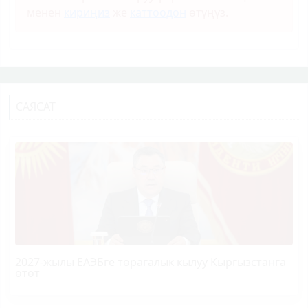
менен
кириңиз
же
каттоодон
өтүңүз.
САЯСАТ
2027-жылы ЕАЭБге төрагалык кылуу Кыргызстанга
өтөт