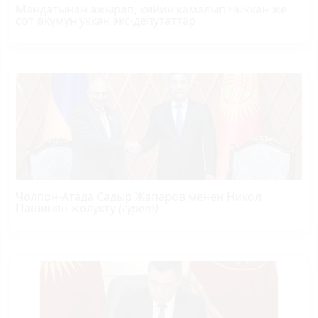
Мандатынан ажырап, кийин камалып чыккан же
сот өкүмүн уккан экс-депутаттар
Чолпон-Атада Садыр Жапаров менен Никол
Пашинян жолукту
(сүрөт)