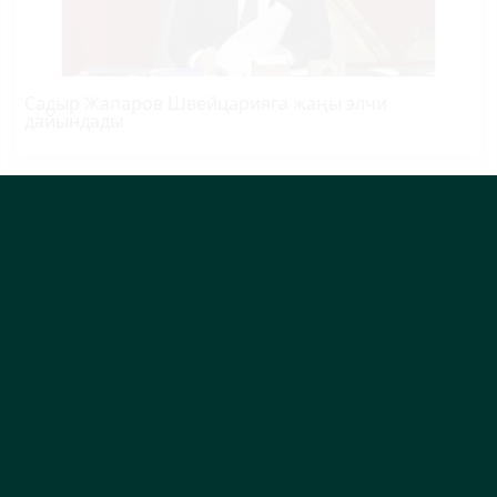
Садыр Жапаров Швейцарияга жаңы элчи
дайындады
Өзбекстандын өкмөт башчысы өлкөгө келди