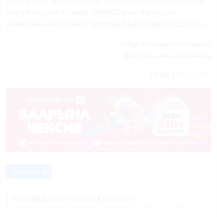
Айта кетсек, буга чейин бул факт боюнча кылмыш иши
козголгондугун Бишкек ШИИББинин басма сөз
кызматынын башчысы
Олжобай Казабаев
билдирген.
Автор:
Мальвина Уметбекова
Фото:
Мальвина Уметбекова
15:46
13-03-2015
Жазылуу
РУБРИКАДАГЫ СОҢКУ КАБАРЛАР