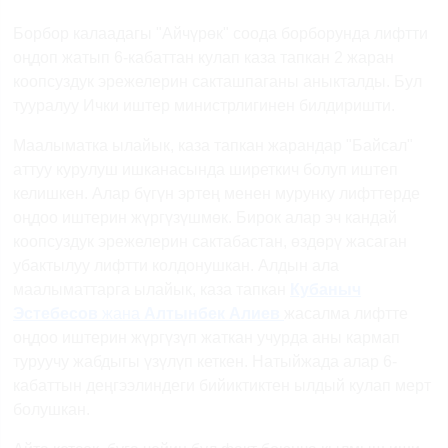
Previous
Next
Борбор калаадагы "Айчүрөк" соода борборунда лифтти
оңдоп жатып 6-кабаттан кулап каза тапкан 2 жаран
коопсуздук эрежелерин сакташпаганы аныкталды. Бул
тууралуу Ички иштер министрлигинен билдиришти.
Маалыматка ылайык, каза тапкан жарандар "Байсал"
аттуу курулуш ишканасында ширеткич болуп иштеп
келишкен. Алар бүгүн эртең менен мурунку лифттерде
оңдоо иштерин жүргүзүшмөк. Бирок алар эч кандай
коопсуздук эрежелерин сактабастан, өздөрү жасаган
убактылуу лифтти колдонушкан. Алдын ала
маалыматтарга ылайык, каза тапкан
Кубаныч
Эстебесов
жана
Алтынбек Алиев
жасалма лифтте
оңдоо иштерин жүргүзүп жаткан учурда аны кармап
туруучу жабдыгы үзүлүп кеткен. Натыйжада алар 6-
кабаттын деңгээлиндеги бийиктиктен ылдый кулап мерт
болушкан.