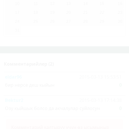
10
11
12
13
14
15
16
17
18
19
20
21
22
23
24
25
26
27
28
29
30
31
Комментарийлер (2)
eldar96
2015-03-13 15:53:51
бир нерсе деш кыйын
0
Bektur2
2015-03-13 17:14:38
Озу кыйшык болсо да акчалулар суйлосун
0
Комментарий калтыруу үчүн өз ысымыңыз