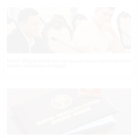
Болот
Ибрагимов
күч органдарынын жетекчилери
менен кеңешме өткөрдү