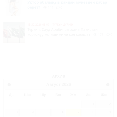
Уктоо абалыңыз кандай мүнөздөн кабар
берет?
144
0
15:32 2026-08-07
|
ТҮРКҮН ДҮЙНӨ
Түркия, Сауд Арабиясы жана Пакистан
коргонуу келишимине кол коюшат
173
0
АРХИВ
Август
2026
Дш
Шш
Шр
Бш
Жм
Иш
Жш
1
2
3
4
5
6
7
8
9