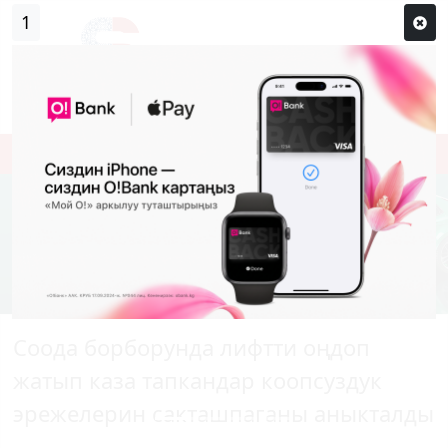
1
Кирүү
Сыр сөзүм кандай эле?
Каттоо
Соода борборунда лифтти оңдоп
жатып каза тапкандар коопсуздук
эрежелерин сакташпаганы аныкталды