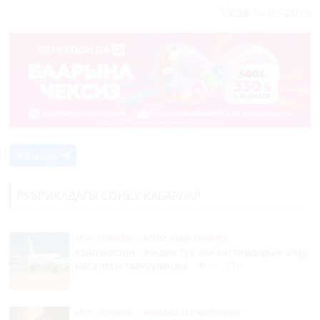
13:38
14-03-2015
Жазылуу
РУБРИКАДАГЫ СОҢКУ КАБАРЛАР
08:45 2026-08-07
|
КООМ ЖАНА ТУРМУШ
Кыргызстан - Индия түз аба каттамдарын ачуу
маселеси талкууланды
11
0
08:35 2026-08-07
|
КЫЛМЫШТАР, КЫРСЫКТАР