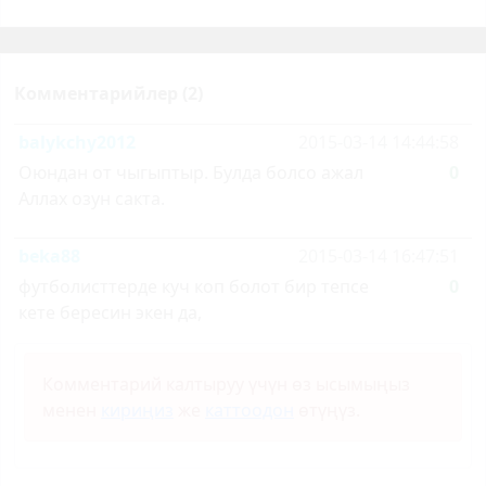
Комментарийлер (2)
balykchy2012
2015-03-14 14:44:58
Оюндан от чыгыптыр. Булда болсо ажал
0
Аллах озун сакта.
beka88
2015-03-14 16:47:51
футболисттерде куч коп болот бир тепсе
0
кете бересин экен да,
Комментарий калтыруу үчүн өз ысымыңыз
менен
кириңиз
же
каттоодон
өтүңүз.