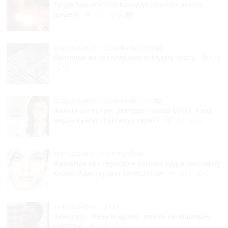
Түндө Бишкектеги базарда ири өрт чыкты
(видео)
118
0
08:23 2026-08-07
|
КООМ ЖАНА ТУРМУШ
Дүйнөлүк валюталардын өлкөдөгү курсу
113
0
08:23 2026-08-07
|
КООМ ЖАНА ТУРМУШ
Жайкы аллергия: Эмнеден пайда болот жана
андан кантип сактануу керек?
851
0
08:11 2026-08-07
|
ТҮРКҮН ДҮЙНӨ
Жайында бет терисине кантип туура кам көрүү
керек? Адистердин кеңештери
1074
0
23:45 2026-08-06
|
СПОРТ
Винисиус "Реал Мадрид" менен келишимин
узартты
407
0