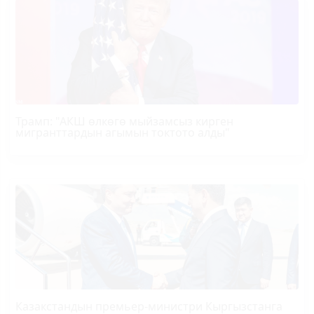
Трамп
: "АКШ өлкөгө мыйзамсыз кирген
мигранттардын агымын токтото алды"
Казакстандын премьер-министри Кыргызстанга