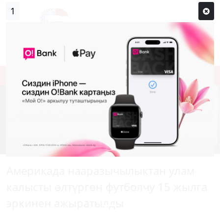
1
Кирүү
Сыр сөзүм кандай эле?
Каттоо
Америкада нааразычылыктан улам
калысты өлтүргөн футболчу 15 жылга
эркинен ажыратылды