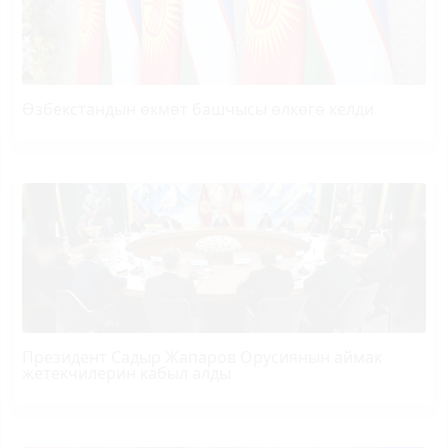
Өзбекстандын өкмөт башчысы өлкөгө келди
Президент Садыр Жапаров Орусиянын аймак
жетекчилерин кабыл алды