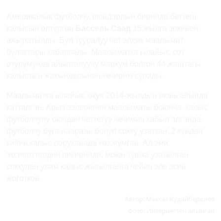
Previous
Next
Америкалык футболчу, оюндардын биринде беттеш
калысын өлтүргөн
Бассель Саад
15 жылга эркинен
ажыратылды. Бул тууралуу чет элдик маалымат
булактары кабарлады. Маалыматка ылайык, сот
отурумунда айыпталуучу маркум болгон 44 жаштагы
калыстын жакындарынан кечирим сурады.
Маалыматка ылайык, окуя 2014-жылдын июнь айында
катталган. Арыз ээлеринин маалыматы боюнча, калыс
футболчуну оюндан четтетүү чечимин кабыл алганда,
футболчу буга нааразы болуп сокку узаткан. 2 күндөн
кийин калыс ооруканада көз жумган. Ал эми
эксперттердин пикиринде, моюн тушка узатылган
соккудан улам калыс жыгылганга чейин эле эсин
жоготкон.
Автор:
Максат Кудайбердиев
Фото:
Интернеттен алынган