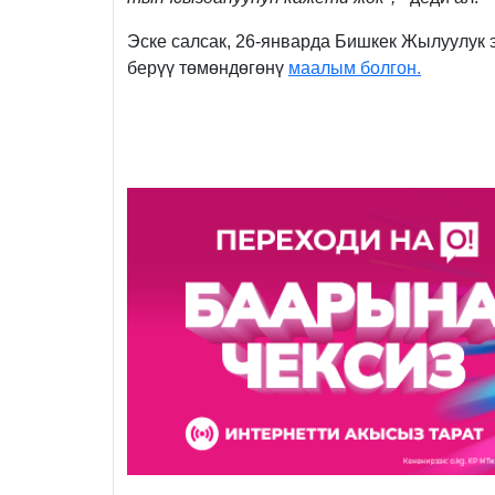
Эске салсак, 26-январда Бишкек Жылуулук 
берүү төмөндөгөнү
маалым болгон.