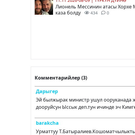
11:11 2026-08-09
|
ТҮРКҮН ДҮЙНӨ
Лионель Мессинин атасы Хорхе 
каза болду
434
0
Комментарийлер (3)
Дарыгер
Эй былжырак министр ушул ооруканада жа
дооруйсун Ыссык деп.тун ичинде эч Кимг
barakcha
Урматтуу Т.Батыралиев.Кошоматчылыктын