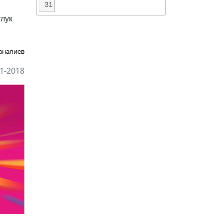
31
улук
аналиев
1-2018