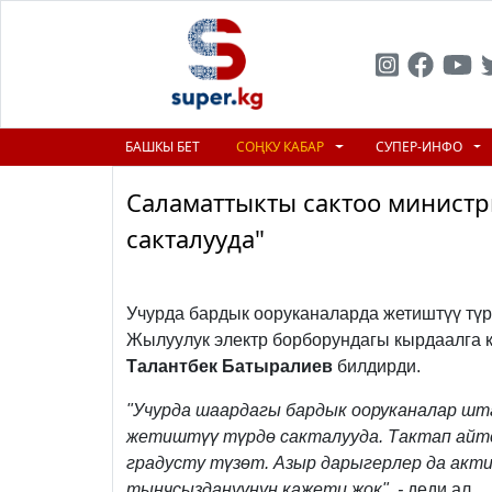
БАШКЫ БЕТ
СОҢКУ КАБАР
СУПЕР-ИНФО
Саламаттыкты сактоо министр
сакталууда"
Previous
Учурда бардык ооруканаларда жетиштүү түрд
Жылуулук электр борборундагы кырдаалга 
Талантбек Батыралиев
билдирди.
"Учурда шаардагы бардык ооруканалар ш
жетиштүү түрдө сакталууда. Тактап айт
градусту түзөт. Азыр дарыгерлер да акт
тынчсыздануунун кажети жок", -
деди ал.