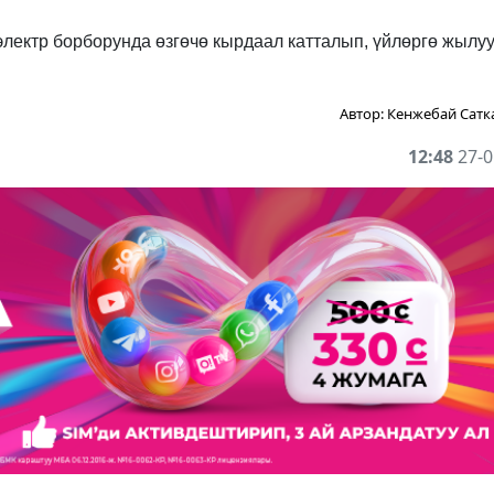
электр борборунда өзгөчө кырдаал катталып, үйлөргө жылу
Автор:
Кенжебай Сатк
12:48
27-0