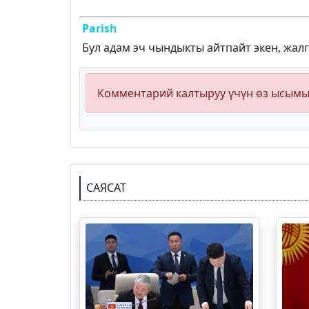
Parish
Бул адам эч чындыкты айтпайт экен, жал
Комментарий калтыруу үчүн өз ысым
САЯСАТ