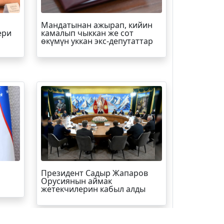
Мандатынан ажырап, кийин
ери
камалып чыккан же сот
өкүмүн уккан экс-депутаттар
Президент Садыр Жапаров
Орусиянын аймак
жетекчилерин кабыл алды