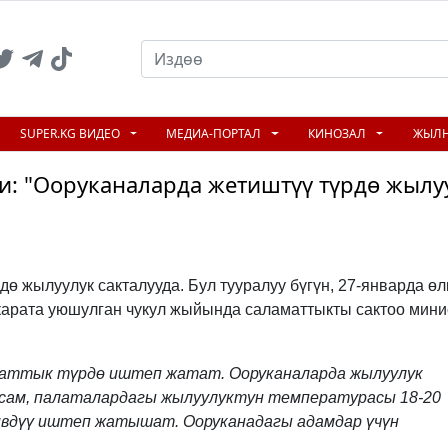
SUPER.KG ВИДЕО
МЕДИА-ПОРТАЛ
КИНОЗАЛ
ЖЫЛ
и: "Ооруканаларда жетиштүү түрдө жылу
N
ө жылуулук сакталууда. Бул тууралуу бүгүн, 27-январда өл
карата уюшулган чукул жыйында саламаттыкты сактоо мини
таттык түрдө иштеп жатат. Ооруканаларда жылуулук
сам, палаталардагы жылуулуктун температурасы 18-20
ивдүү иштеп жатышат. Ооруканадагы адамдар үчүн