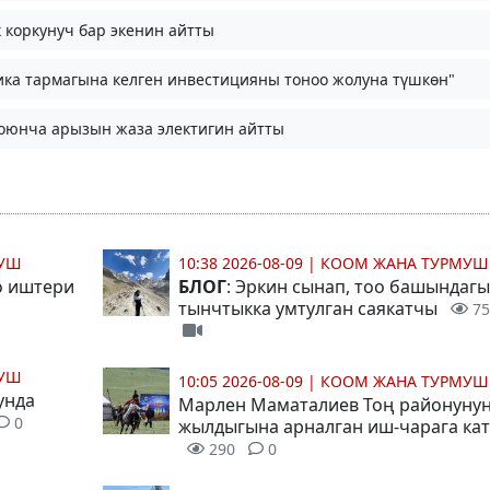
 коркунуч бар экенин айтты
ика тармагына келген инвестицияны тоноо жолуна түшкөн"
боюнча арызын жаза электигин айтты
МУШ
10:38 2026-08-09
|
КООМ ЖАНА ТУРМУШ
о иштери
БЛОГ
: Эркин сынап, тоо башындагы
тынчтыкка умтулган саякатчы
75
МУШ
10:05 2026-08-09
|
КООМ ЖАНА ТУРМУШ
унда
Марлен Маматалиев Тоң районунун
0
жылдыгына арналган иш-чарага ка
290
0