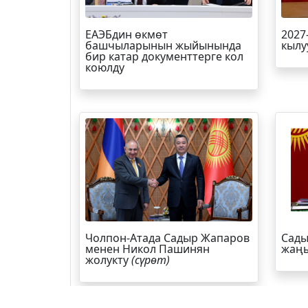
ЕАЭБдин өкмөт
2027
башчыларынын жыйынында
кылу
бир катар документтерге кол
коюлду
Чолпон-Атада Садыр Жапаров
Сады
менен Никол Пашинян
жаңы
жолукту
(сүрөт)