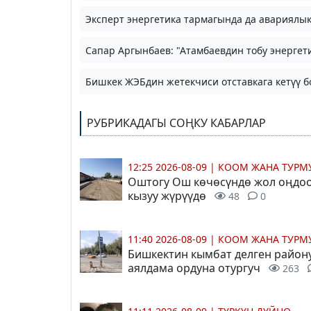
Эксперт энергетика тармагында да авариялык
Сапар Аргынбаев: "Атамбаевдин тобу энергет
Бишкек ЖЭБдин жетекчиси отставкага кетүү 
РУБРИКАДАГЫ СОҢКУ КАБАРЛАР
12:25 2026-08-09
|
КООМ ЖАНА ТУР
Оштогу Ош көчөсүндө жол оңдо
кызуу жүрүүдө
48
0
11:40 2026-08-09
|
КООМ ЖАНА ТУР
Бишкектин кымбат делген район
аялдама ордуна отургуч
263