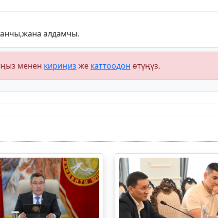
ганчы,жана алдамчы.
ыңыз менен
кириңиз
же
каттоодон
өтүңүз.