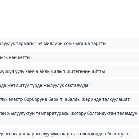
луулук тармагы" 54 миллион сом чыгаша тартты
ыгынан кетти
үркул уулу канча айлык алып иштегенин айтты
да жетиштүү түрдө жылуулук сакталууда"
улук электр борборуна барып, абалды жеринде талкуулашат
ен жылуулуктун температурасы жогору болгондуктан төлөмдүн
дөргө жарандар жылуулукка карата төлөмдөрдөн бошотулат