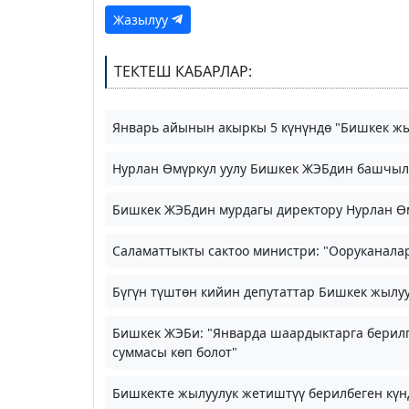
Жазылуу
ТЕКТЕШ КАБАРЛАР:
Январь айынын акыркы 5 күнүндө "Бишкек жы
Нурлан Өмүркул уулу Бишкек ЖЭБдин башчыл
Бишкек ЖЭБдин мурдагы директору Нурлан Өм
Саламаттыкты сактоо министри: "Ооруканалар
Бүгүн түштөн кийин депутаттар Бишкек жылу
Бишкек ЖЭБи: "Январда шаардыктарга берилг
суммасы көп болот"
Бишкекте жылуулук жетиштүү берилбеген күн