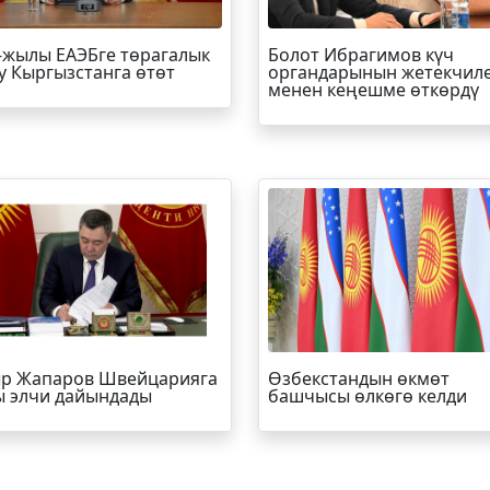
-жылы ЕАЭБге төрагалык
Болот
Ибрагимов
күч
у Кыргызстанга өтөт
органдарынын жетекчил
менен кеңешме өткөрдү
р Жапаров Швейцарияга
Өзбекстандын өкмөт
 элчи дайындады
башчысы өлкөгө келди