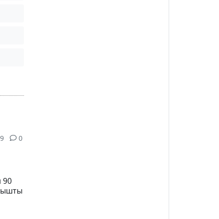
9
0
 90
тышты