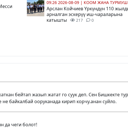
09:26 2026-08-09
|
КООМ ЖАНА ТУРМУШ
Месси
Арслан Койчиев Үркүндүн 110 жыл
арналган эскерүү иш-чараларына
катышты
217
0
ткан бейтап жазып жатат го суук деп. Сен Бишкекте тур
е не байкалбай ооруканада кирип корчу.анан суйло.
 да чеги болот!