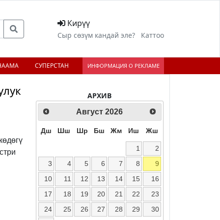
Кирүү
Сыр сөзүм кандай эле?
Каттоо
НААМА
СУПЕРСТАН
ИНФОРМАЦИЯ О РЕКЛАМЕ
улук
АРХИВ
Август
2026
ext
Дш
Шш
Шр
Бш
Жм
Иш
Жш
көдөгү
1
2
стри
3
4
5
6
7
8
9
10
11
12
13
14
15
16
17
18
19
20
21
22
23
24
25
26
27
28
29
30