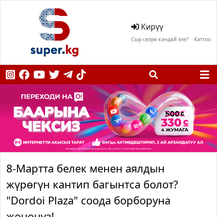
Кирүү
Сыр сөзүм кандай эле?
Каттоо
8-Мартта белек менен аялдын
жүрөгүн кантип багынтса болот?
"Dordoi Plaza" соода борборуна
жөнөңүз!