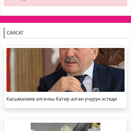
САЯСАТ
Касымалиев алгачкы батир алган учурун эстеди