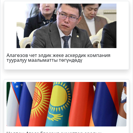
Алагөзов чет элдик жеке аскердик компания
тууралуу маалыматты төгүндөдү