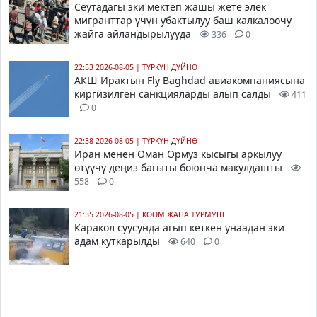
Сеутадагы эки мектеп жашы жете элек
мигранттар үчүн убактылуу баш калкалоочу
жайга айландырылууда
336
0
22:53 2026-08-05
|
ТҮРКҮН ДҮЙНӨ
АКШ Ирактын Fly Baghdad авиакомпаниясына
киргизилген санкцияларды алып салды
411
0
22:38 2026-08-05
|
ТҮРКҮН ДҮЙНӨ
Иран менен Оман Ормуз кысыгы аркылуу
өтүүчү деңиз багыты боюнча макулдашты
558
0
21:35 2026-08-05
|
КООМ ЖАНА ТУРМУШ
Каракол суусунда агып кеткен унаадан эки
адам куткарылды
640
0