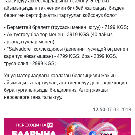
таасирдүү аксессуарларынын салону. Эгер сиз
айымыңыздын так ченемин билбей жатсаңыз, бизден
берилген сертификатты тартуулап койсоңуз болот.
• Берметтей бралетт (трусасы менен чогуу) - 7199 KGS;
• Ак түстөгү бра тор менен - 3919 KGS (40 пайыз
арзандатуулар менен);
• "Salvadore" коллекциясы (дененин түсүндөй өң менен
кара түс айкалышкан) - 4799 KGS: бра - 2399 KGS,
труса-слип - 2999 KGS;
Ушул материалдагы каалаган белегиңизди жакын
айымыңызга тартуулап, ага тиешелүү деңгээлде көңүл
бура турганыңызды билдириңиз. Ал эң жакшы
нерселерге гана татыктуу.
12:50
07-03-2019