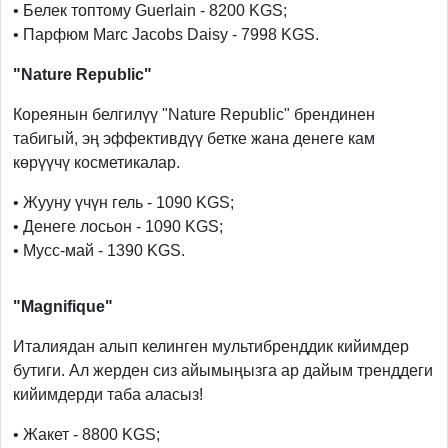
• Белек топтому Guerlain - 8200 KGS;
• Парфюм Marc Jacobs Daisy - 7998 KGS.
"Nature Republic"
Кореянын белгилүү "Nature Republic" брендинен
табигый, эң эффективдүү бетке жана денеге кам
көрүүчү косметикалар.
• Жууну үчүн гель - 1090 KGS;
• Денеге лосьон - 1090 KGS;
• Мусс-май - 1390 KGS.
"Magnifique"
Италиядан алып келинген мультибренддик кийимдер
бутиги. Ал жерден сиз айымыңызга ар дайым тренддеги
кийимдерди таба аласыз!
• Жакет - 8800 KGS;