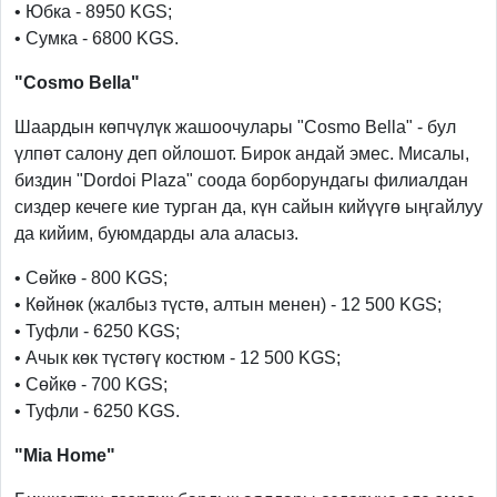
• Юбка - 8950 KGS;
• Сумка - 6800 KGS.
"Cosmo Bella"
Шаардын көпчүлүк жашоочулары "Cosmo Bella" - бул
үлпөт салону деп ойлошот. Бирок андай эмес. Мисалы,
биздин "Dordoi Plaza" соода борборундагы филиалдан
сиздер кечеге кие турган да, күн сайын кийүүгө ыңгайлуу
да кийим, буюмдарды ала аласыз.
• Сөйкө - 800 KGS;
• Көйнөк (жалбыз түстө, алтын менен) - 12 500 KGS;
• Туфли - 6250 KGS;
• Ачык көк түстөгү костюм - 12 500 KGS;
• Сөйкө - 700 KGS;
• Туфли - 6250 KGS.
"Mia Home"