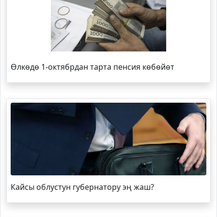
Өлкөдө 1-октябрдан тарта пенсия көбөйөт
Кайсы облустун губернатору эң жаш?