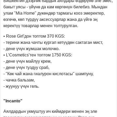
Бишкектин дээрлик бардык аялдары өздөрүнө эле эмес,
бакыт уясы - үйүнө да кам көргөнүн билебиз. Мындан
улам "Mia Home" дүкөндөр тармагы кооз эмеректер,
өзгөчө, көп түрдүү аксессуарлар жана да үйгө эң
керектүү товарлар менен толтурулган.
• Rose Girl'дон топтом 370 KGS:
- терини жана чачты кургап кетүүдөн сактаган мист,
- дене үчүн жумшак молочко.
• L’Cosmetics'тен топтом 1750 KGS:
- дене үчүн майлуу крем,
- дене үчүн туздуу сраб,
- "Көк чай жана гиалурон кислотасы" шампуну,
- чачка бальзам,
- жуунуу үчүн гель.
"Incanto"
Аялдардын укмуштуу ич киймдери менен эң эле