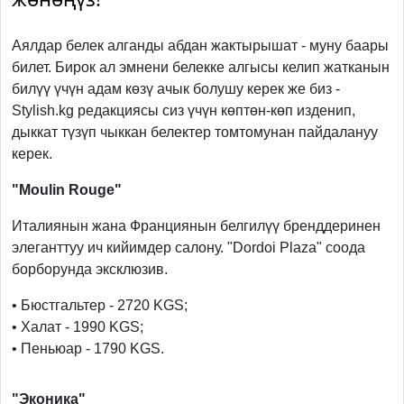
Аялдар белек алганды абдан жактырышат - муну баары
билет. Бирок ал эмнени белекке алгысы келип жатканын
билүү үчүн адам көзү ачык болушу керек же биз -
Stylish.kg редакциясы сиз үчүн көптөн-көп изденип,
дыккат түзүп чыккан белектер томтомунан пайдалануу
керек.
"Moulin Rouge"
Италиянын жана Франциянын белгилүү бренддеринен
элеганттуу ич кийимдер салону. "Dordoi Plaza" соода
борборунда эксклюзив.
• Бюстгальтер - 2720 KGS;
• Халат - 1990 KGS;
• Пеньюар - 1790 KGS.
"Эконика"