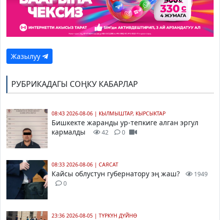
Жазылуу
РУБРИКАДАГЫ СОҢКУ КАБАРЛАР
08:43 2026-08-06
|
КЫЛМЫШТАР, КЫРСЫКТАР
Бишкекте жаранды ур-тепкиге алган эргул
кармалды
42
0
08:33 2026-08-06
|
САЯСАТ
Кайсы облустун губернатору эң жаш?
1949
0
23:36 2026-08-05
|
ТҮРКҮН ДҮЙНӨ