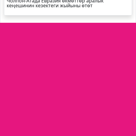
Чолпон-Атада Евразия өкмөттөр аралык
кеңешинин кезектеги жыйыны өтөт
Агартуу министрлиги окуу китептери тууралуу
маалымат берди