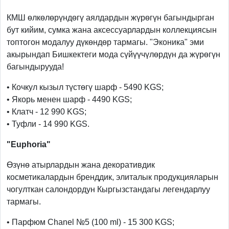
КМШ өлкөлөрүндөгү аялдардын жүрөгүн багындырган
бут кийим, сумка жана аксессуарлардын коллекциясын
топтогон модалуу дүкөндөр тармагы. "Эконика" эми
акырындап Бишкектеги мода сүйүүчүлөрдүн да жүрөгүн
багындырууда!
• Кочкул кызыл түстөгү шарф - 5490 KGS;
• Якорь менен шарф - 4490 KGS;
• Клатч - 12 990 KGS;
• Туфли - 14 990 KGS.
"Euphoria"
Өзүнө атырлардын жана декоративдик
косметикалардын бренддик, элиталык продукцияларын
чогулткан салондордун Кыргызстандагы легендарлуу
тармагы.
• Парфюм Chanel №5 (100 ml) - 15 300 KGS;