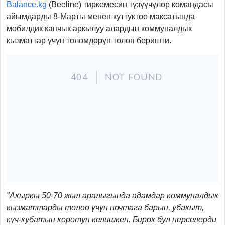
Balance.kg
(Beeline) тиркемесин түзүүчүлөр командасы
айымдарды 8-Марты менен куттуктоо максатында
мобилдик капчык аркылуу алардын коммуналдык
кызматтар үчүн төлөмдөрүн төлөп беришти.
"Акыркы 50-70 жыл аралыгында адамдар коммуналдык
кызматтарды төлөө үчүн почтага барып, убакыт,
күч-кубатын коротуп келишкен. Бирок бул нерселерди