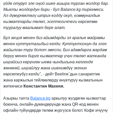
үйдө отуруп эле оңой ишке ашыра турган жолдор бар.
Мыкты жолдордун бири - бул Balance.kg тиркемеси.
Ал дүмүрчөктөгү штрих-кодду окуп, коммуналдык
кызматтарды төлөп, эсептегичтеги көрсөтмө
тууралуу маалымат бере алат.
Бул акция менен биз айымдарды эл аралык майрамы
менен куттуктагыбыз келди. Куттуктоонун да элге
жайылган түрү болот эмеспи. Биз адамдарга жардам
берүү менен бирге кызматтар үчүн төлөп жатканда
ыңгайсыз көрүнгөн ыкма чындыгына келгенде
жөнөкөй, ыңгайлуу жана ишенимдүү экенин
көрсөткүбүз келди",
- дейт Beeline`дын санариптик
жана каржылык тейлөөлөрдү өнүктүрүү кызматынын
жетекчиси
Константин Махеня.
Азыркы тапта
Balance.kg
аркылуу жүздөгөн кызматтар
боюнча, онлайн-дүкөндөрүндө жана QR-код менен
офлайн-түйүндөрдө төлөм жүргүзсө болот. Кофе ичүүчү