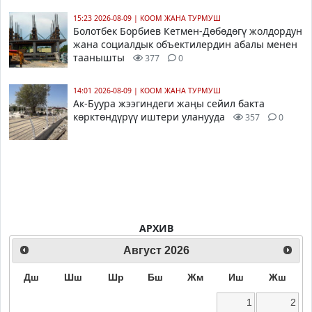
15:23 2026-08-09
|
КООМ ЖАНА ТУРМУШ
Болотбек Борбиев Кетмен-Дөбөдөгү жолдордун
жана социалдык объектилердин абалы менен
таанышты
377
0
14:01 2026-08-09
|
КООМ ЖАНА ТУРМУШ
Ак-Буура жээгиндеги жаңы сейил бакта
көрктөндүрүү иштери уланууда
357
0
АРХИВ
Август
2026
Дш
Шш
Шр
Бш
Жм
Иш
Жш
1
2