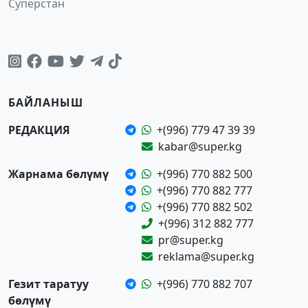
Суперстан
БАЙЛАНЫШ
РЕДАКЦИЯ
+(996) 779 47 39 39
kabar@super.kg
Жарнама бөлүмү
+(996) 770 882 500
+(996) 770 882 777
+(996) 770 882 502
+(996) 312 882 777
pr@super.kg
reklama@super.kg
Гезит таратуу
+(996) 770 882 707
бөлүмү