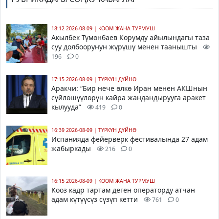
18:12 2026-08-09
|
КООМ ЖАНА ТУРМУШ
Акылбек Түмөнбаев Корумду айылындагы таза
суу долбоорунун жүрүшү менен таанышты
196
0
17:15 2026-08-09
|
ТҮРКҮН ДҮЙНӨ
Аракчи: “Бир нече өлкө Иран менен АКШнын
сүйлөшүүлөрүн кайра жандандырууга аракет
кылууда”
419
0
16:39 2026-08-09
|
ТҮРКҮН ДҮЙНӨ
Испанияда фейерверк фестивалында 27 адам
жабыркады
216
0
16:15 2026-08-09
|
КООМ ЖАНА ТУРМУШ
Кооз кадр тартам деген операторду атчан
адам күтүүсүз сүзүп кетти
761
0