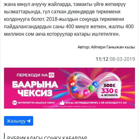
жана көңүл ачуучу жайларда, тамакты үйгө жеткирүү
кызматтарында, гүл саткан дүкөндөрдө тиркемени
колдонууга болот. 2018-жылдын соңунда тиркемени
пайдалангандардын саны 400 миңге жеткен, жалпы 400
миллион сом акча которуулар катары иштетилген.
Автор:
Айпери Ганыжан кызы
11:12
08-03-2019
Жазылуу
РУБРИКАДАГЫ СОҢКУ КАБАРЛАР