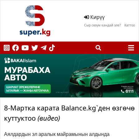
Кирүү
Сыр сөзүм кандай эле?
Каттоо
8-Мартка карата Balance.kg`ден өзгөчө
куттуктоо
(видео)
Аялдардын эл аралык майрамынын алдында