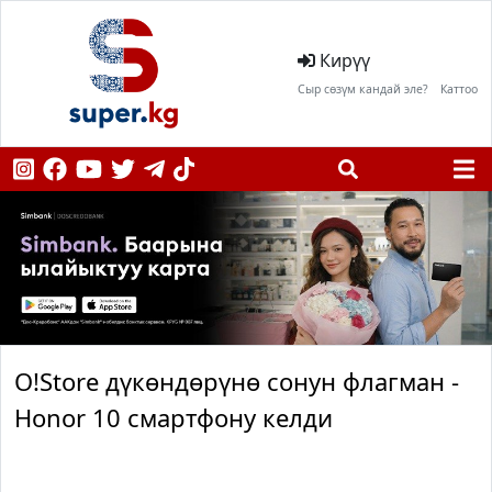
Кирүү
Сыр сөзүм кандай эле?
Каттоо
O!Store дүкөндөрүнө сонун флагман -
Honor 10 смартфону келди