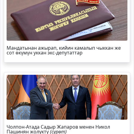
Мандатынан ажырап, кийин камалып чыккан же
сот өкүмүн уккан экс-депутаттар
Чолпон-Атада Садыр Жапаров менен Никол
Пашинян жолукту
(сүрөт)