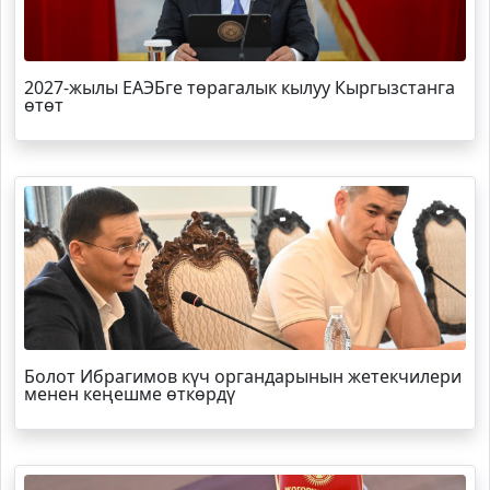
2027-жылы ЕАЭБге төрагалык кылуу Кыргызстанга
өтөт
Болот
Ибрагимов
күч органдарынын жетекчилери
менен кеңешме өткөрдү