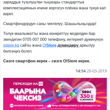
заряддык түзүлүштөн тышкары стандарттык
комплектациянын ичине коргогуч плёнка жана тунук кап
кирет.
Смартфондордун саны чектелүү. Шашылыңыздар!
Толук маалыматты жана конкреттүү моделдин бар
экендигин 0705 007 000 телефону, интернет-дүкөнүнүн
ostore.kg
сайты жана
O!
Store
дүкөндөрү
аркылуу
билсеңиз болот.
Сизге смартфон керек
–
сизге
O!Store
керек
.
14:54
20-03-2019