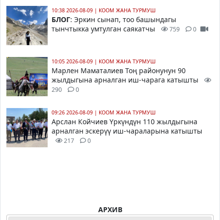
10:38 2026-08-09
|
КООМ ЖАНА ТУРМУШ
БЛОГ
: Эркин сынап, тоо башындагы
тынчтыкка умтулган саякатчы
759
0
10:05 2026-08-09
|
КООМ ЖАНА ТУРМУШ
Марлен Маматалиев Тоң районунун 90
жылдыгына арналган иш-чарага катышты
290
0
09:26 2026-08-09
|
КООМ ЖАНА ТУРМУШ
Арслан Койчиев Үркүндүн 110 жылдыгына
арналган эскерүү иш-чараларына катышты
217
0
АРХИВ