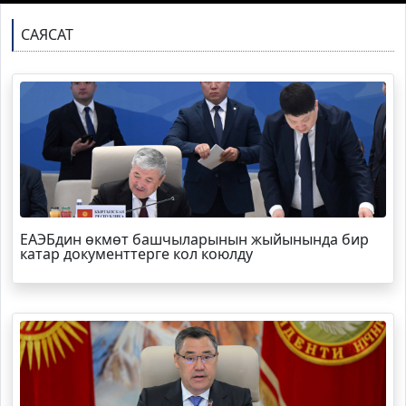
САЯСАТ
ЕАЭБдин өкмөт башчыларынын жыйынында бир
катар документтерге кол коюлду