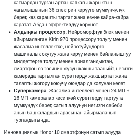
катмардан турган арткы капкагы жарыктын
чагылышынын 36 спектрин көрүүгө мүмкүнчүлүк
берет, көз карашты тартат жана өзүнө кайра-кайра
каратат. Абдан эффективдүү көрүнөт.
Алдыңкы
процессор
.
Нейроморфтук блок менен
айырмаланган Kirin 970 процессору толугу менен
жасалма интеллектке, нейротүйүндөргө,
машиналык окутуу жана көрүү менен байланыштуу
милдеттерге толугу менен арналгандыктан,
смартфон өз ээсинин жүзүн жакшы тааныйт, негизги
камерада тартылган сүрөттөрдү жакшыртат жана
талапты жогору коюучу оюндар да колунан келет
Суперкамера
.
Жасалма интеллект менен 24 МП +
16 МП камералар кесипкөй сүрөттөрдү тартууга
мүмкүндүк берет, сатып алуунун негизги себеби
анын башкалардын арасынан айырмаланып
тургандыгында.
Инновациялык Honor 10 смартфонун сатып алууда