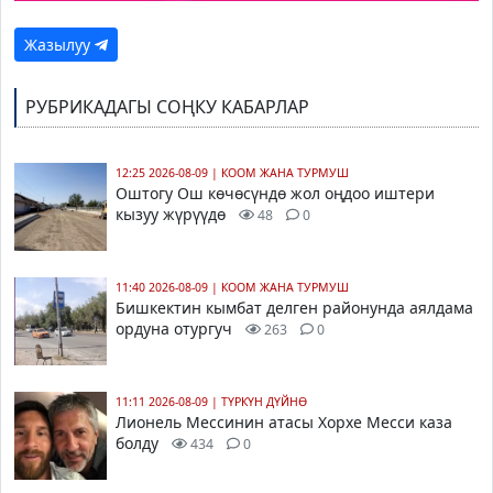
Жазылуу
РУБРИКАДАГЫ СОҢКУ КАБАРЛАР
12:25 2026-08-09
|
КООМ ЖАНА ТУРМУШ
Оштогу Ош көчөсүндө жол оңдоо иштери
кызуу жүрүүдө
48
0
11:40 2026-08-09
|
КООМ ЖАНА ТУРМУШ
Бишкектин кымбат делген районунда аялдама
ордуна отургуч
263
0
11:11 2026-08-09
|
ТҮРКҮН ДҮЙНӨ
Лионель Мессинин атасы Хорхе Месси каза
болду
434
0