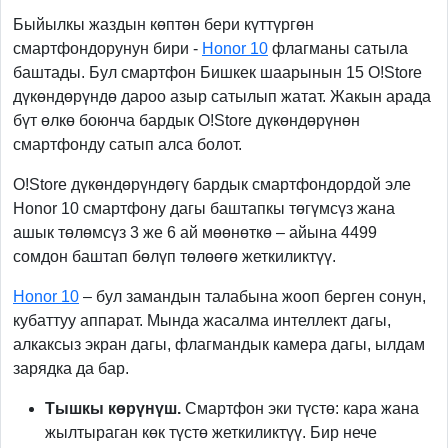
Быйылкы жаздын көптөн бери күттүргөн
смартфондорунун бири -
Honor 10
флагманы сатыла
баштады. Бул смартфон Бишкек шаарынын 15 O!Store
дүкөндөрүндө дароо азыр сатылып жатат. Жакын арада
бүт өлкө боюнча бардык O!Store дүкөндөрүнөн
смартфонду сатып алса болот.
O!Store дүкөндөрүндөгү бардык смартфондордой эле
Honor 10 смартфону дагы баштапкы төгүмсүз жана
ашык төлөмсүз 3 же 6 ай мөөнөткө – айына 4499
сомдон баштап бөлүп төлөөгө жеткиликтүү.
Honor 10
– бул замандын талабына жооп берген сонун,
кубаттуу аппарат. Мында жасалма интеллект дагы,
алкаксыз экран дагы, флагмандык камера дагы, ылдам
зарядка да бар.
Тышкы көрүнүш
.
Смартфон эки түстө: кара жана
жылтыраган көк түстө жеткиликтүү. Бир нече