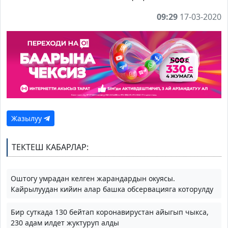
09:29
17-03-2020
Жазылуу
ТЕКТЕШ КАБАРЛАР:
Оштогу умрадан келген жарандардын окуясы.
Кайрылуудан кийин алар башка обсервацияга которулду
Бир суткада 130 бейтап коронавирустан айыгып чыкса,
230 адам илдет жуктуруп алды