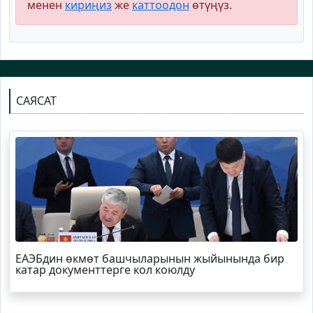
менен
кириңиз
же
каттоодон
өтүңүз.
САЯСАТ
ЕАЭБдин өкмөт башчыларынын жыйынында бир
катар документтерге кол коюлду