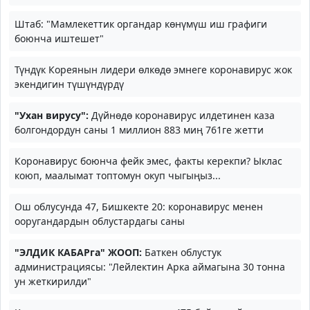
Штаб: "Мамлекеттик органдар көнүмүш иш графиги
боюнча иштешет"
Түндүк
Кореянын лидери өлкөдө
эмнеге коронавирус жок
экендигин түшүндүрдү
"Ухан вирусу":
Дүйнөдө коронавирус илдетинен каза
болгондордун саны 1 миллион 883 миң 761ге жетти
Коронавирус боюнча фейк эмес, факты керекпи? Ыклас
коюп, маалымат топтомун окуп чыгыңыз...
Ош облусунда 47, Бишкекте 20: коронавирус менен
ооругандардын облустардагы саны
"ЭЛДИК КАБАРга" ЖООП:
Баткен облустук
администрациясы: "Лейлектин Арка аймагына 30 тонна
ун жеткирилди"