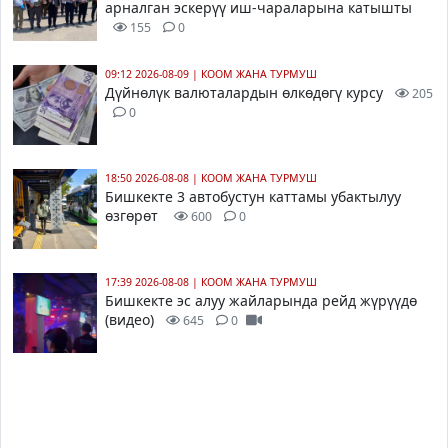
арналган эскерүү иш-чараларына катышты
155
0
09:12 2026-08-09
|
КООМ ЖАНА ТУРМУШ
Дүйнөлүк валюталардын өлкөдөгү курсу
205
0
18:50 2026-08-08
|
КООМ ЖАНА ТУРМУШ
Бишкекте 3 автобустун каттамы убактылуу
өзгөрөт
600
0
17:39 2026-08-08
|
КООМ ЖАНА ТУРМУШ
Бишкекте эс алуу жайларында рейд жүрүүдө
(видео)
645
0