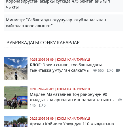
Коронавирустан акыркы суткада 475 бейтап айыгып
чыкты
Министр: "Сабактарды окуучулар ютуб каналынан
кайталап көрө алышат"
РУБРИКАДАГЫ СОҢКУ КАБАРЛАР
10:38 2026-08-09
|
КООМ ЖАНА ТУРМУШ
БЛОГ
: Эркин сынап, тоо башындагы
тынчтыкка умтулган саякатчы
665
0
10:05 2026-08-09
|
КООМ ЖАНА ТУРМУШ
Марлен Маматалиев Тоң районунун 90
жылдыгына арналган иш-чарага катышты
146
0
09:26 2026-08-09
|
КООМ ЖАНА ТУРМУШ
Арслан Койчиев Үркүндүн 110 жылдыгына