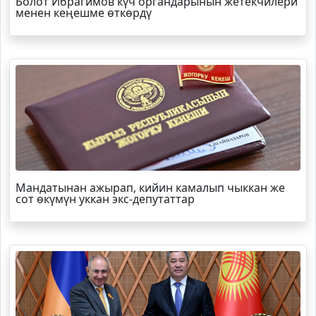
Болот
Ибрагимов
күч органдарынын жетекчилери
менен кеңешме өткөрдү
Мандатынан ажырап, кийин камалып чыккан же
сот өкүмүн уккан экс-депутаттар