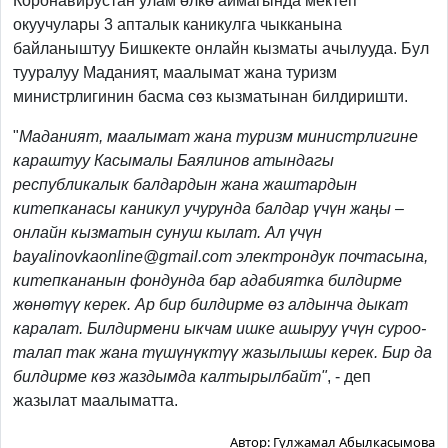
Коронавирустан улам өлкө аймагында мектеп
окуучулары 3 апталык каникулга чыкканына
байланыштуу Бишкекте онлайн кызматы ачылууда. Бул
тууралуу Маданият, маалымат жана туризм
министрлигинин басма сөз кызматынан билдиришти.
"
Маданият, маалымат жана туризм министрлигине
караштуу Касымалы Баялинов атындагы
республикалык балдардын жана жаштардын
китепканасы каникул учурунда балдар үчүн жаңы –
онлайн кызматын сунуш кылат.
Ал үчүн
bayalinovkaonline@gmail.com электрондук почтасына,
китепкананын фондунда бар адабиятка билдирме
жөнөтүү керек. Ар бир билдирме өз алдынча дыкат
каралат. Билдирмени ыкчам ишке ашыр
уу үчүн суроо-
талап так жана түшүнүктүү жазылышы керек. Бир да
билдирме көз жаздымда калтырылбайт"
, - деп
жазылат маалыматта.
Автор:
Гүлжамал Абылкасымова