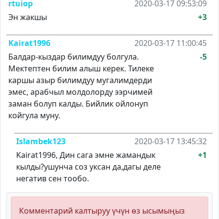
rtuiop
2020-03-17 09:53:09
Эн жакшы
+3
Kairat1996
2020-03-17 11:00:45
Балдар-кыздар билимдуу болгула.
-5
Мектептен билим алыш керек. Тилеке
каршы азыр билимдуу мугалимдерди
эмес, арабчыл молдолорду ээрчимей
заман болуп калды. Бийлик ойлонуп
койгула муну.
Islambek123
2020-03-17 13:45:32
Kairat1996, Дин сага эмне жамандык
+1
кылды?ушунча соз уксан да,дагы деле
негатив сен тообо.
Комментарий калтыруу үчүн өз ысымыңыз