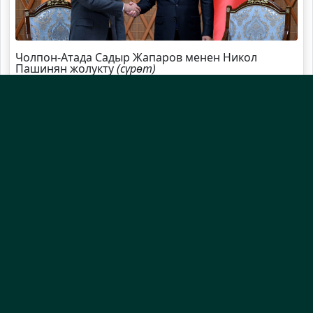
Чолпон-Атада Садыр Жапаров менен Никол
Пашинян жолукту
(сүрөт)
Садыр Жапаров Швейцарияга жаңы элчи
дайындады