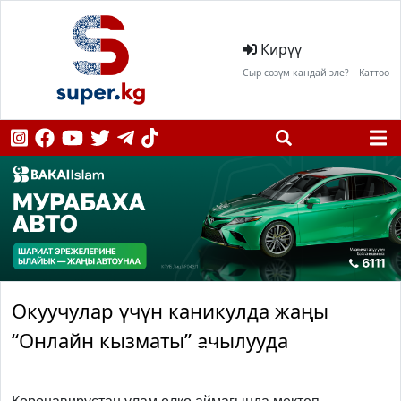
Кирүү
Сыр сөзүм кандай эле?
Каттоо
Окуучулар үчүн каникулда жаңы
“Онлайн кызматы” ачылууда
Previous
Next