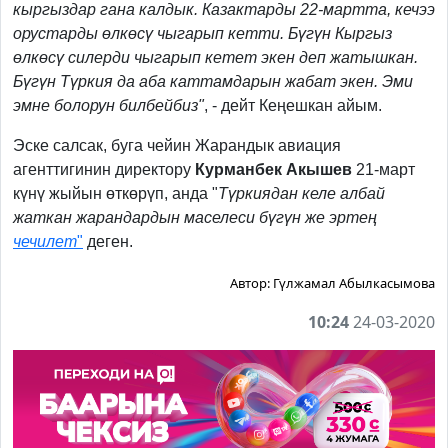
кыргыздар гана калдык. Казактарды 22-мартта, кечээ
орустарды өлкөсү чыгарып кетти. Бүгүн Кыргыз
өлкөсү силерди чыгарып кетет экен деп жатышкан.
Бүгүн Түркия да аба каттамдарын жабат экен. Эми
эмне болорун билбейбиз"
, - дейт Кеңешкан айым.
Эске салсак, буга чейин Жарандык авиация
агенттигинин директору
Курманбек Акышев
21-март
күнү жыйын өткөрүп, анда "
Түркиядан келе албай
жаткан жарандардын маселеси бүгүн же эртең
чечилет
"
деген.
Автор:
Гүлжамал Абылкасымова
10:24
24-03-2020