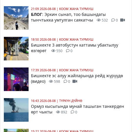
21:09 2026-08-08
|
КООМ ЖАНА ТУРМУШ
БЛОГ
: Эркин сынап, тоо башындагы
тынчтыкка умтулган саякатчы
532
0
18:50 2026-08-08
|
КООМ ЖАНА ТУРМУШ
Бишкекте 3 автобустун каттамы убактылуу
өзгөрөт
550
0
17:39 2026-08-08
|
КООМ ЖАНА ТУРМУШ
Бишкекте эс алуу жайларында рейд жүрүүдө
(видео)
598
0
16:43 2026-08-08
|
ТҮРКҮН ДҮЙНӨ
Ормуз кысыгында мунай ташыган танкерден
өрт чыкты
892
0
15:22 2026-08-08
|
КООМ ЖАНА ТУРМУШ