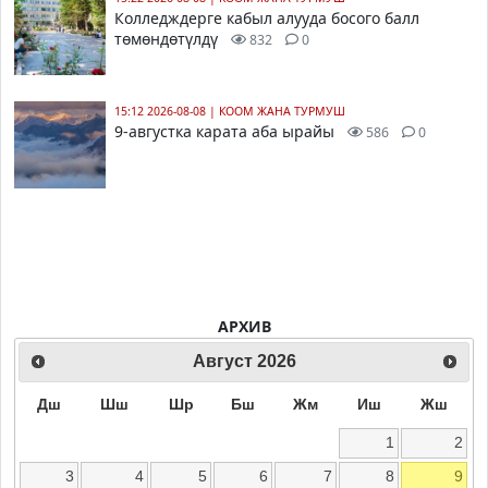
Колледждерге кабыл алууда босого балл
төмөндөтүлдү
832
0
15:12 2026-08-08
|
КООМ ЖАНА ТУРМУШ
9-августка карата аба ырайы
586
0
АРХИВ
Август
2026
Дш
Шш
Шр
Бш
Жм
Иш
Жш
1
2
3
4
5
6
7
8
9