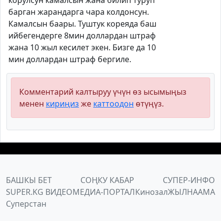
корулсун камалсын жана билип туруп
барган жарандарга чара колдонсун.
Камалсын баары. Туштук кореяда баш
ийбегендерге 8мин доллардан штраф
жана 10 жыл кесилет экен. Бизге да 10
мин доллардан штраф бергиле.
Комментарий калтыруу үчүн өз ысымыңыз
менен
кириңиз
же
каттоодон
өтүңүз.
БАШКЫ БЕТ
СОҢКУ КАБАР
СУПЕР-ИНФО
SUPER.KG ВИДЕО
МЕДИА-ПОРТАЛ
Кинозал
ЖЫЛНААМА
Суперстан