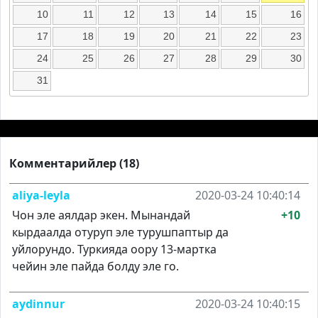
10
11
12
13
14
15
16
17
18
19
20
21
22
23
24
25
26
27
28
29
30
31
Комментарийлер (18)
aliya-leyla
2020-03-24 10:40:14
Чон эле аялдар экен. Мынандай
+10
кырдаалда отуруп эле турушпаптыр да
уйлорундо. Туркияда оору 13-мартка
чейин эле пайда болду эле го.
aydinnur
2020-03-24 10:40:15