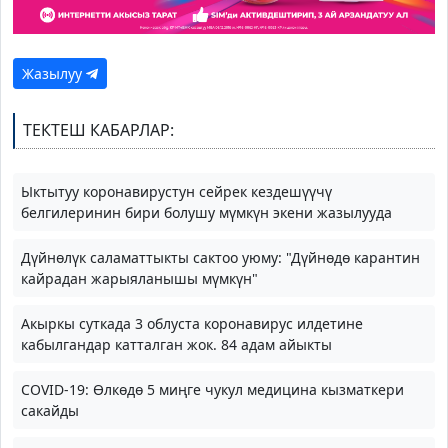
Жазылуу
ТЕКТЕШ КАБАРЛАР:
Ыктытуу коронавирустун сейрек кездешүүчү
белгилеринин бири болушу мүмкүн экени жазылууда
Дүйнөлүк саламаттыкты сактоо уюму: "Дүйнөдө карантин
кайрадан жарыяланышы мүмкүн"
Акыркы суткада 3 облуста коронавирус илдетине
кабылгандар катталган жок. 84 адам айыкты
COVID-19: Өлкөдө 5 миңге чукул медицина кызматкери
сакайды