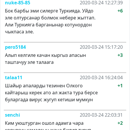
nuke-85-85
2020-03-24 12:27:39
Бок барбы эми силерге Туркияда. Уйдо
+6
эле олтурсанар болмок небере жыттап.
Али Туркияга барганынар котунордон
чыкпаса эле.
pero5184
2020-03-24 15:17:20
Алып келгиле качан кыргыз апасын
+3
таштачуу эле талаага
talaa11
2020-03-24 16:24:04
Шайыр апаларды тезинен Олкого
+1
кайтарыш керек ато ал жакта тура берсе
буларгада вирус жугуп кетиши мумкун
senchi
2020-03-24 22:03:31
Ким уюштурган ошол адамга чара
+2