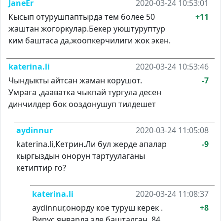
JaneEr
2020-03-24 10:53:01
Кысып отурушпаптырда тем более 50
+11
жаштан жогоркулар.Бекер уюштуруптур
ким баштаса да,жоопкерчилиги жок экен.
katerina.li
2020-03-24 10:53:46
Чындыкты айтсан жаман корушот.
-7
Умрага ,дааватка чыкпай тургула десен
динчилдер бок ооздонушуп тилдешет
aydinnur
2020-03-24 11:05:08
katerina.li,Кетрин.Ли бул жерде апалар
-9
кыргыздын онорун тартуулаганы
кетиптир го?
katerina.li
2020-03-24 11:08:37
aydinnur,онорду кое туруш керек .
+8
Вирус январда эле башталган. 84