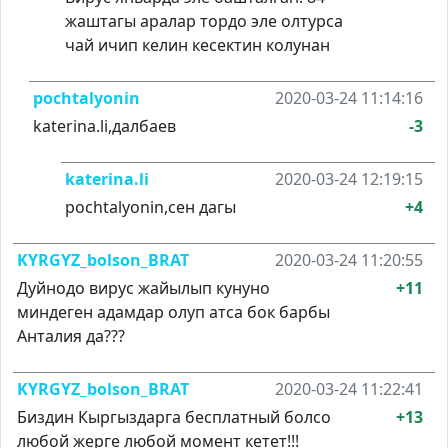
жаштагы аралар тордо эле олтурса
чай ичип келин кесектин колунан
pochtalyonin
2020-03-24 11:14:16
katerina.li,далбаев
-3
katerina.li
2020-03-24 12:19:15
pochtalyonin,сен дагы
+4
KYRGYZ_bolson_BRAT
2020-03-24 11:20:55
Дуйнодо вирус жайылып кунуно
+11
миндеген адамдар олуп атса бок барбы
Анталия да???
KYRGYZ_bolson_BRAT
2020-03-24 11:22:41
Биздин Кыргыздарга бесплатный болсо
+13
любой жерге любой момент кетет!!!