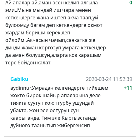
Ай апалар ай,аман-эсен келип алгыла
0
эми..Мына мындай иш чара менен
кеткендерге жана иштеп акча таап,уй
булоомду багам деп кеткендерге окмот
жардам бериши керек деп
ойлойм..Акчасын чачып,саякатка же
динди жаман коргозуп умрага кеткендер
да аман болушсун,аларга коз карашым
терс бойдон калат.
Gabiku
2020-03-24 11:52:39
aydinnur,Умрадан келгендерге тийешем
+11
жокго бирок шайыр апаларына деле
тиякта суутуп коюптурбу ушундай
убакта, жон эле олтурушсун
каарыганда. Тим эле Кыргызстанды
дуйного таанытып жибергенсип