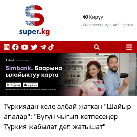
Кирүү
Сыр сөзүм кандай эле?
Каттоо
Түркиядан келе албай жаткан "Шайыр
апалар": "Бүгүн чыгып кетпесеңер
Түркия жабылат деп жатышат"