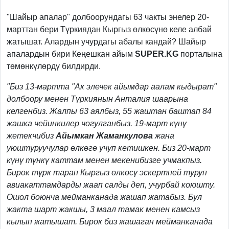
Previous
Next
"Шайыр апалар" долбоорундагы 63 чакты энелер 20-
марттан бери Түркиядан Кыргыз өлкөсүнө келе албай
жатышат. Алардын учурдагы абалы кандай? Шайыр
апалардын бири Кеңешкан айым
SUPER.KG
порталына
төмөнкүлөрдү билдирди.
"Биз 13-мартта "Ак элечек айымдар аалам кыдырат"
долбоору менен Түркиянын Анталия шаарына
келгенбиз. Жалпы 63 аялбыз, 55 жаштан баштап 84
жашка чейинкилер чогулганбыз. 19-март күнү
жетекчибиз
Айымкан Жаманкулова
жана
уюштуруучулар өлкөгө учуп кетишкен. Биз 20-март
күнү түнкү каттам менен мекенибизге учмакпыз.
Бирок түрк тарап Кыргыз өлкөсү эскертпей туруп
авиакаттамдарды жаап салды деп, учурбай коюшту.
Ошол боюнча мейманканада жашап жатабыз. Бул
жакта шарт жакшы, 3 маал тамак менен камсыз
кылып жатышат. Бирок биз жашаган мейманканада