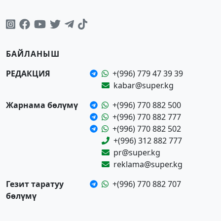
БАЙЛАНЫШ
РЕДАКЦИЯ
+(996) 779 47 39 39
kabar@super.kg
Жарнама бөлүмү
+(996) 770 882 500
+(996) 770 882 777
+(996) 770 882 502
+(996) 312 882 777
pr@super.kg
reklama@super.kg
Гезит таратуу
+(996) 770 882 707
бөлүмү