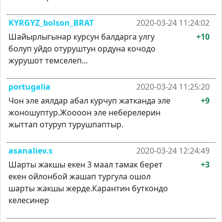
KYRGYZ_bolson_BRAT
2020-03-24 11:24:02
Шайырлыгынар курсун балдарга улгу
+10
болуп уйдо отуруштун ордуна кочодо
журушот темселеп...
portugalia
2020-03-24 11:25:20
Чон эле аялдар абал курчуп жатканда эле
+9
жоношуптур.Жоооон эле неберелерин
жыттап отуруп турушпаптыр.
asanaliev.s
2020-03-24 12:24:49
Шарты жакшы екен 3 маал тамак берет
+3
екен ойлонбой жашап тургула ошол
шарты жакшы жерде.Карантин буткондо
келесинер