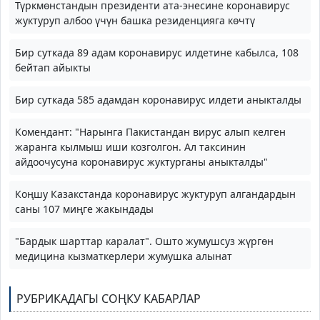
Түркмөнстандын президенти ата-энесине коронавирус
жуктуруп албоо үчүн башка резиденцияга көчтү
Бир суткада 89 адам коронавирус илдетине кабылса, 108
бейтап айыкты
Бир суткада 585 адамдан коронавирус илдети аныкталды
Комендант: "Нарынга Пакистандан вирус алып келген
жаранга кылмыш иши козголгон. Ал таксинин
айдоочусуна коронавирус жуктурганы аныкталды"
Коңшу Казакстанда коронавирус жуктуруп алгандардын
саны 107 миңге жакындады
"Бардык шарттар каралат". Ошто жумушсуз жүргөн
медицина кызматкерлери жумушка алынат
РУБРИКАДАГЫ СОҢКУ КАБАРЛАР