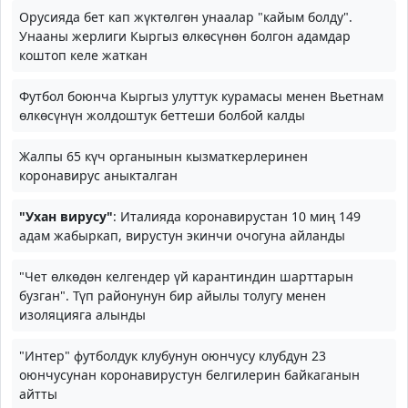
Орусияда бет кап жүктөлгөн унаалар "кайым болду".
Унааны жерлиги Кыргыз өлкөсүнөн болгон адамдар
коштоп келе жаткан
Футбол боюнча Кыргыз улуттук курамасы менен Вьетнам
өлкөсүнүн жолдоштук беттеши болбой калды
Жалпы 65 күч органынын кызматкерлеринен
коронавирус аныкталган
"Ухан вирусу"
: Италияда коронавирустан 10 миң 149
адам жабыркап, вирустун экинчи очогуна айланды
"Чет өлкөдөн келгендер үй карантиндин шарттарын
бузган". Түп районунун бир айылы толугу менен
изоляцияга алынды
"Интер" футболдук клубунун оюнчусу клубдун 23
оюнчусунан коронавирустун белгилерин байкаганын
айтты