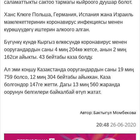
саламаттыкты сактоо тармагы кыйроого дуушар болот.
Ханс Клюге Польша, Германия, Испания жана Израиль
мамлекеттеринин коронавирус инфекциясы менен
күрөшүүдөгү иштерин алкоого алган.
Бүгүнкү күндө Кыргыз өлкөсүндө коронавирус менен
ооругандардын саны 4 миң 204кө жетсе, анын 2 миң
162си айыкты. 43 бейтабы каза болду.
Ал эми коңшу Казакстанда ооругандардын саны 19 миң
759 болсо, 12 миң 304 бейтабы айыккан. Каза
болгондор 147ге жетти. Дагы 13 миң 560 жаранда
оорунун белгилери байкалбай өтүп жатат.
Автор:
Бактыгүл Момбекова
20:48
26-06-2020