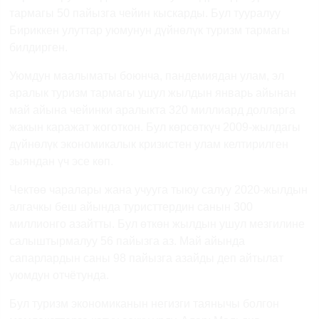
тармагы 50 пайызга чейин кыскарды. Бул тууралуу
Бириккен улуттар уюмунун дүйнөлүк туризм тармагы
билдирген.
Уюмдун маалыматы боюнча, п
андемиядан улам, эл
аралык туризм тармагы ушул жылдын январь айынан
май айына чейинки аралыкта 320 миллиард долларга
жакын каражат жоготкон. Бул көрсөткүч 2009-жылдагы
дүйнөлүк экономикалык кризистен улам келтирилген
зыяндан үч эсе көп.
Чектөө чаралары жана учууга тыюу салуу 2020-жылдын
алгачкы беш айында туристтердин санын 300
миллионго азайтты. Бул өткөн жылдын ушул мезгилине
салыштырмалуу 56 пайызга аз. Май айында
сапарлардын саны 98 пайызга азайды деп айтылат
уюмдун отчётунда.
Бул туризм экономиканын негизги таянычы болгон