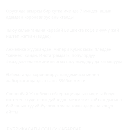
Орусияда акыркы бир сутка ичинде 7 миңден ашык
адамдан коронавирус аныкталды
Тыюу салынганына карабай Бишкекте кофе ичүүчү жай
иштеп жаткан (видео)
Анжелика жууркандан, Айпери Кубик кызы пледден
"көйнөк" кийди. Инстаграмдагы популярдуу
#жаздыкчелленжине кыргыз шоу өкүлдөрү да катышууда
Өзбекстанда коронавирус пандемиясы менен
жабыркагандардын саны 3965ке жетти
Сооронбай Жээнбеков обсервацияда ыктыярчы болуп
иштеген студенттин дүйнөдөн мезгилсиз кайткандыгына
байланыштуу үй-бүлөсүнө жана жакындарына көңүл
айтты
РУБРИКАДАГЫ СОҢКУ КАБАРЛАР