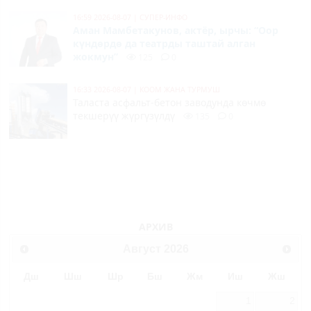
16:59 2026-08-07
|
СУПЕР-ИНФО
Аман Мамбетакунов, актёр, ырчы: “Оор
күндөрдө да театрды таштай алган
жокмун”
125
0
16:33 2026-08-07
|
КООМ ЖАНА ТУРМУШ
Таласта асфальт-бетон заводунда көчмө
текшерүү жүргүзүлдү
135
0
АРХИВ
Август
2026
Дш
Шш
Шр
Бш
Жм
Иш
Жш
1
2