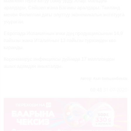
мамлекеттерге катуу сокку урду. Алар: Мальдив
аралдары, Сейшел жана Багамы аралдары. Таиланд
менен Филиппин дагы олуттуу экономикалык жоготууга
учураган.
Европада Испаниянын ички дүң продукциясынын 14,9
пайызы жана Италиянын 13 пайызы туризмден көз
каранды.
Коронавирус инфекциясы дүйнөдө 17 миллиондон
ашык адамдан аныкталды.
Автор:
Азат Бейшенбеков
08:48
31-07-2020