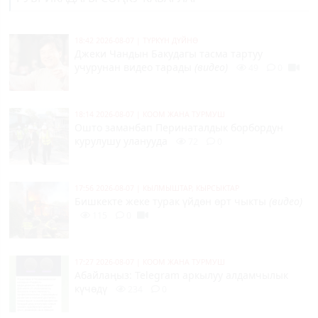
18:42 2026-08-07
|
ТҮРКҮН ДҮЙНӨ
Джеки Чандын Бакудагы тасма тартуу
учурунан видео тарады
(видео)
49
0
18:14 2026-08-07
|
КООМ ЖАНА ТУРМУШ
Ошто заманбап Перинаталдык борбордун
курулушу уланууда
72
0
17:56 2026-08-07
|
КЫЛМЫШТАР, КЫРСЫКТАР
Бишкекте жеке турак үйдөн өрт чыкты
(видео)
115
0
17:27 2026-08-07
|
КООМ ЖАНА ТУРМУШ
Абайлаңыз: Telegram аркылуу алдамчылык
күчөдү
234
0