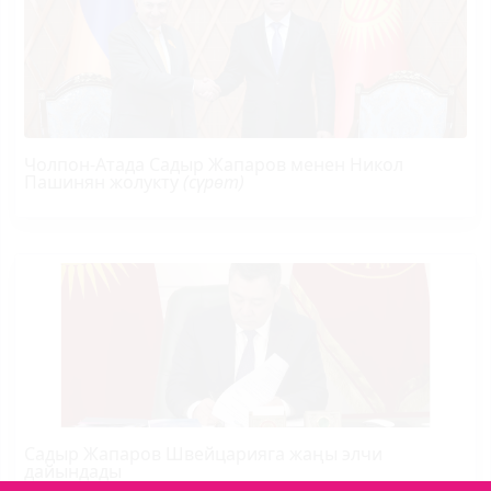
Чолпон-Атада Садыр Жапаров менен Никол
Пашинян жолукту
(сүрөт)
Садыр Жапаров Швейцарияга жаңы элчи
дайындады