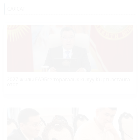
САЯСАТ
2027-жылы ЕАЭБге төрагалык кылуу Кыргызстанга
өтөт