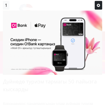
0
Кирүү
Сыр сөзүм кандай эле?
Каттоо
Дүйнөдө туризм тармагы 50 пайызга
кыскарды
Коронавирус пандемиясынан улам дүйнөдө туризм