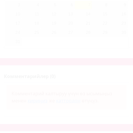
3
4
5
6
7
8
9
10
11
12
13
14
15
16
17
18
19
20
21
22
23
24
25
26
27
28
29
30
31
Комментарийлер (0)
Комментарий калтыруу үчүн өз ысымыңыз
менен
кириңиз
же
каттоодон
өтүңүз.