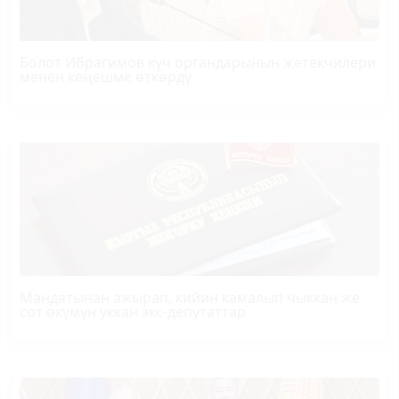
Болот
Ибрагимов
күч органдарынын жетекчилери
менен кеңешме өткөрдү
Мандатынан ажырап, кийин камалып чыккан же
сот өкүмүн уккан экс-депутаттар