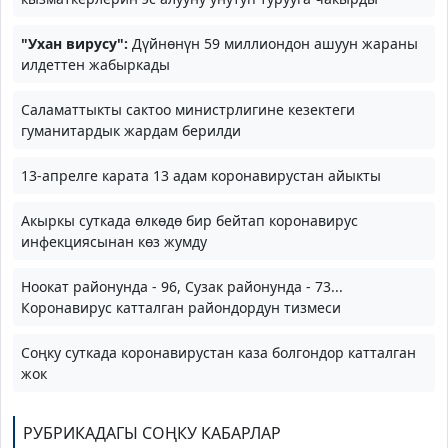
"Ухан вирусу":
Дүйнөнүн 59 миллиондон ашуун жараны
илдеттен жабыркады
Саламаттыкты сактоо министрлигине кезектеги
гуманитардык жардам берилди
13-апрелге карата 13 адам коронавирустан айыкты
Акыркы суткада өлкөдө бир бейтап коронавирус
инфекциясынан көз жумду
Ноокат районунда - 96, Сузак районунда - 73...
Коронавирус катталган райондордун тизмеси
Соңку суткада коронавирустан каза болгондор катталган
жок
РУБРИКАДАГЫ СОҢКУ КАБАРЛАР