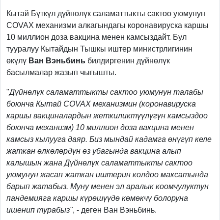
Кытай Бүткүл дүйнөлүк саламаттыкты сактоо уюмунун
COVAX механизми алкагындагы коронавируска каршы
10 миллион доза вакцина менен камсыздайт. Бул
тууралуу Кытайдын Тышкы иштер министрлигинин
өкүлү
Ван Вэньбинь
билдиргенин дүйнөлүк
басылмалар жазып чыгышты.
"
Дүйнөлүк саламаттыкты сактоо уюмунун талабы
боюнча Кытай COVAX механизмин (коронавируска
каршы вакциналардын жеткиликтүүлүгүн камсыздоо
боюнча механизм) 10 миллион доза вакцина менен
камсыз кылууга даяр.
Биз мындай кадамга өнүгүп келе
жаткан өлкөлөрдүн өз убагында вакцина алып
калышын жана Дүйнөлүк саламаттыкты сактоо
уюмунун жасап жаткан иштерин колдоо максатында
барып жатабыз. Муну менен эл аралык коомчулуктун
пандемияга каршы күрөшүүдө көмөкчү болоруна
ишенип турабыз"
, - деген Ван Вэньбинь.