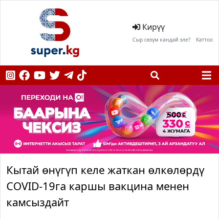
Кирүү
Сыр сөзүм кандай эле?
Каттоо
Кытай өнүгүп келе жаткан өлкөлөрдү
COVID-19га каршы вакцина менен
камсыздайт