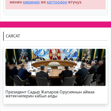
менен
кириңиз
же
каттоодон
өтүңүз.
САЯСАТ
Президент Садыр Жапаров Орусиянын аймак
жетекчилерин кабыл алды