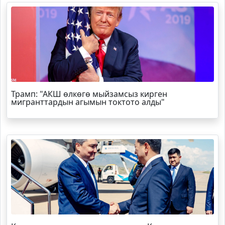
Трамп
: "АКШ өлкөгө мыйзамсыз кирген
мигранттардын агымын токтото алды"