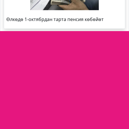
Өлкөдө 1-октябрдан тарта пенсия көбөйөт
Кайсы облустун губернатору эң жаш?