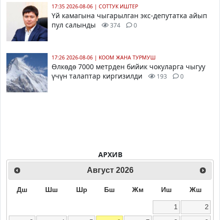
17:35 2026-08-06
|
СОТТУК ИШТЕР
Үй камагына чыгарылган экс-депутатка айып
пул салынды
374
0
17:26 2026-08-06
|
КООМ ЖАНА ТУРМУШ
Өлкөдө 7000 метрден бийик чокуларга чыгуу
үчүн талаптар киргизилди
193
0
АРХИВ
Август
2026
Дш
Шш
Шр
Бш
Жм
Иш
Жш
1
2