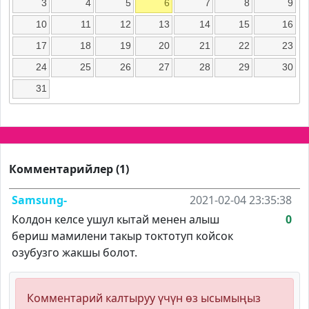
3
4
5
6
7
8
9
10
11
12
13
14
15
16
17
18
19
20
21
22
23
24
25
26
27
28
29
30
31
Комментарийлер (1)
Samsung-
2021-02-04 23:35:38
Колдон келсе ушул кытай менен алыш
0
бериш мамилени такыр токтотуп койсок
озубузго жакшы болот.
Комментарий калтыруу үчүн өз ысымыңыз