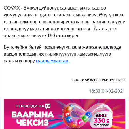
COVAX - Бүткүл дүйнөлүк саламаттыкты сактоо
уюмунун алкагындагы эл аралык механизм. Өнүгүп келе
жаткан өлкөлөргө коронавируска каршы вакцина алууну
жеңилдетүү максатында иштелип чыккан. Аталган эл
аралык механизмге 190 өлкө кирет.
Буга чейин Кытай тарап өнүгүп келе жаткан өлкөлөрдө
вакциналардын жеткиликтүүлүгүн камсыз кылууга
салым кошору
маалымдалган.
Автор:
Айжанар Рыспек кызы
18:33
04-02-2021