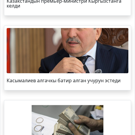
Казакстандын премьер-министри Кыргызстанга
келди
Касымалиев алгачкы батир алган учурун эстеди