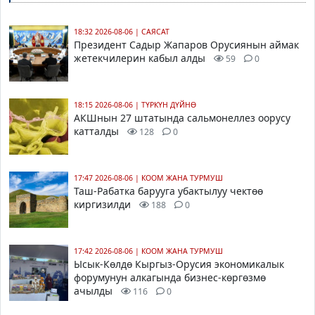
18:32 2026-08-06
|
САЯСАТ
Президент Садыр Жапаров Орусиянын аймак
жетекчилерин кабыл алды
59
0
18:15 2026-08-06
|
ТҮРКҮН ДҮЙНӨ
АКШнын 27 штатында сальмонеллез оорусу
катталды
128
0
17:47 2026-08-06
|
КООМ ЖАНА ТУРМУШ
Таш-Рабатка барууга убактылуу чектөө
киргизилди
188
0
17:42 2026-08-06
|
КООМ ЖАНА ТУРМУШ
Ысык-Көлдө Кыргыз-Орусия экономикалык
форумунун алкагында бизнес-көргөзмө
ачылды
116
0