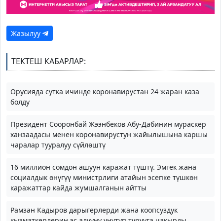
Жазылуу
ТЕКТЕШ КАБАРЛАР:
Орусияда сутка ичинде коронавирустан 24 жаран каза
болду
Президент Сооронбай Жээнбеков Абу-Дабинин мураскер
ханзаадасы менен коронавирустун жайылышына каршы
чаралар тууралуу сүйлөштү
16 миллион сомдон ашуун каражат түштү. Эмгек жана
социалдык өнүгүү министрлиги атайын эсепке түшкөн
каражаттар кайда жумшалганын айтты
Рамзан Кадыров дарыгерлерди жана коопсуздук
кызматкерлерин эс алууну унутуп турууга чакырды