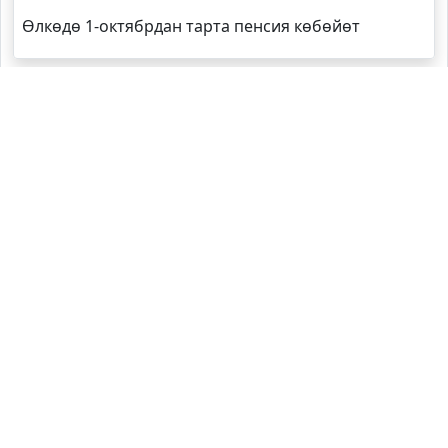
Өлкөдө 1-октябрдан тарта пенсия көбөйөт
Кайсы облустун губернатору эң жаш?