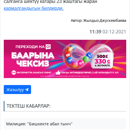
салганга шектүү катары 23 жаштагы жаран
кармалгандыгын билдирди.
Автор:
Жылдыз Джускембаева
11:39
02-12-2021
Жазылуу
ТЕКТЕШ КАБАРЛАР:
Милиция: "Бишкекте абал тынч"