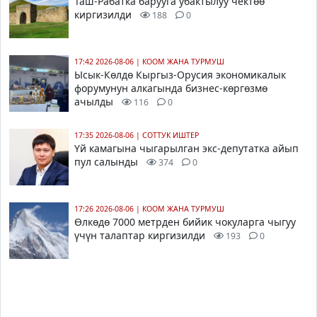
Таш-Рабатка барууга убактылуу чектөө
киргизилди
188
0
17:42 2026-08-06
|
КООМ ЖАНА ТУРМУШ
Ысык-Көлдө Кыргыз-Орусия экономикалык
форумунун алкагында бизнес-көргөзмө
ачылды
116
0
17:35 2026-08-06
|
СОТТУК ИШТЕР
Үй камагына чыгарылган экс-депутатка айып
пул салынды
374
0
17:26 2026-08-06
|
КООМ ЖАНА ТУРМУШ
Өлкөдө 7000 метрден бийик чокуларга чыгуу
үчүн талаптар киргизилди
193
0