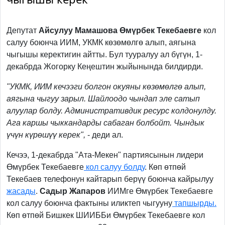
Депутат
Айсулуу Мамашова Өмүрбек Текебаевге
кол
салуу боюнча ИИМ, УКМК көзөмөлгө алып, аягына
чыгышы керектигин айтты. Бул тууралуу ал бүгүн, 1-
декабрда Жогорку Кеңештин жыйынында билдирди.
"УКМК, ИИМ кечээги болгон окуяны көзөмөлгө алып,
аягына чыгуу зарыл. Шайлоодо чындап эле сатып
алуулар болду. Административдик ресурс колдонулду.
Ага каршы чыккандарды сабаган болбойт. Чындык
үчүн күрөшүү керек",
- деди ал.
Кечээ, 1-декабрда "Ата-Мекен" партиясынын лидери
Өмүрбек Текебаевге
кол салуу болду
. Көп өтпөй
Текебаев телефонун кайтарып берүү боюнча кайрылуу
жасады
.
Садыр Жапаров
ИИМге Өмүрбек Текебаевге
кол салуу боюнча фактыны иликтеп чыгууну
тапшырды.
Көп өтпөй Бишкек ШИИББи Өмүрбек Текебаевге кол