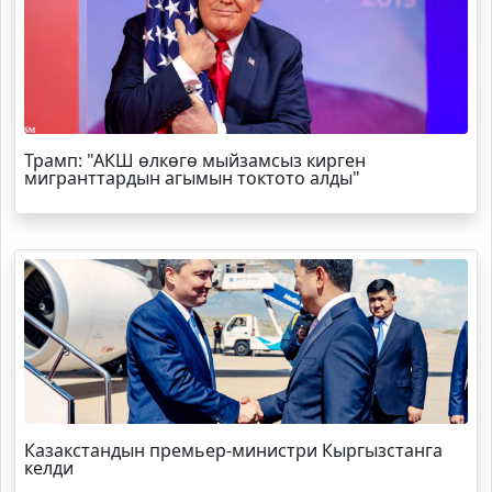
Трамп
: "АКШ өлкөгө мыйзамсыз кирген
мигранттардын агымын токтото алды"
Казакстандын премьер-министри Кыргызстанга
келди