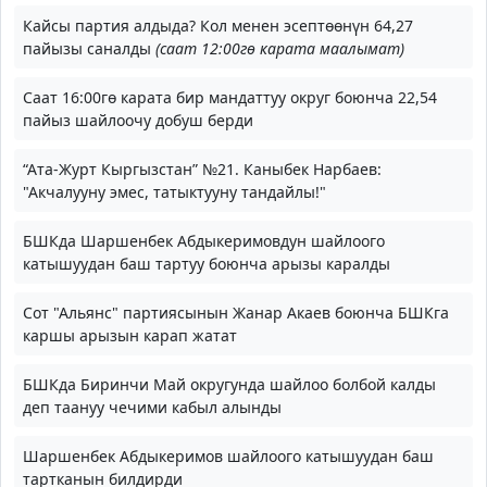
Кайсы партия алдыда? Кол менен эсептөөнүн 64,27
пайызы саналды
(саат 12:00гө карата маалымат)
Саат 16:00гө карата бир мандаттуу округ боюнча 22,54
пайыз шайлоочу добуш берди
“Ата-Журт Кыргызстан” №21. Каныбек Нарбаев:
"Акчалууну эмес, татыктууну тандайлы!"
БШКда Шаршенбек Абдыкеримовдун шайлоого
катышуудан баш тартуу боюнча арызы каралды
Сот "Альянс" партиясынын Жанар Акаев боюнча БШКга
каршы арызын карап жатат
БШКда Биринчи Май округунда шайлоо болбой калды
деп таануу чечими кабыл алынды
Шаршенбек Абдыкеримов шайлоого катышуудан баш
тартканын билдирди