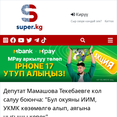
Кирүү
Сыр сөзүм кандай эле?
Каттоо
Депутат Мамашова Текебаевге кол
салуу боюнча: "Бул окуяны ИИМ,
УКМК көзөмөлгө алып, аягына
чыгышы керек"