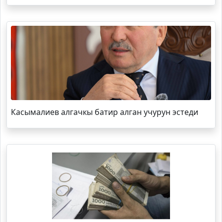
Касымалиев алгачкы батир алган учурун эстеди