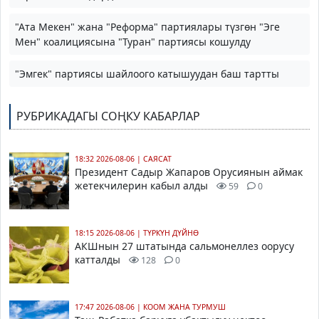
"Ата Мекен" жана "Реформа" партиялары түзгөн "Эге
Мен" коалициясына "Туран" партиясы кошулду
"Эмгек" партиясы шайлоого катышуудан баш тартты
РУБРИКАДАГЫ СОҢКУ КАБАРЛАР
18:32 2026-08-06
|
САЯСАТ
Президент Садыр Жапаров Орусиянын аймак
жетекчилерин кабыл алды
59
0
18:15 2026-08-06
|
ТҮРКҮН ДҮЙНӨ
АКШнын 27 штатында сальмонеллез оорусу
катталды
128
0
17:47 2026-08-06
|
КООМ ЖАНА ТУРМУШ