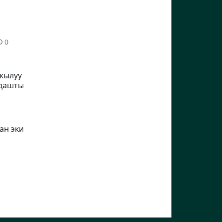
0
кылуу
лдашты
ан эки