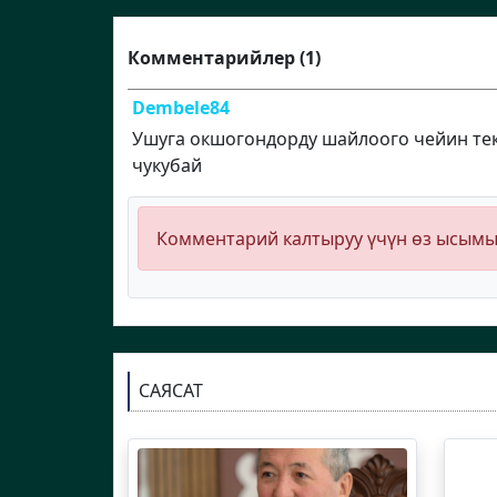
Комментарийлер (1)
Dembele84
Ушуга окшогондорду шайлоого чейин те
чукубай
Комментарий калтыруу үчүн өз ысым
САЯСАТ