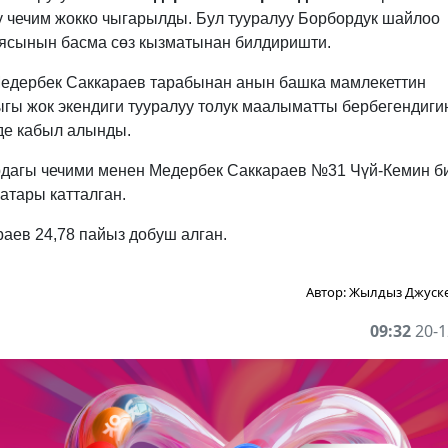
у чечим жокко чыгарылды. Бул тууралуу Борбордук шайлоо
ясынын басма сөз кызматынан билдиришти.
едербек Саккараев тарабынан анын башка мамлекеттин
гы жок экендиги тууралуу толук маалыматты бербегендиги
де кабыл алынды.
рдагы чечими менен Медербек Саккараев №31 Чүй-Кемин б
атары катталган.
аев 24,78 пайыз добуш алган.
Автор:
Жылдыз Джуск
09:32
20-1