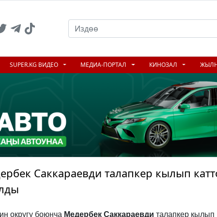
SUPER.KG ВИДЕО
МЕДИА-ПОРТАЛ
КИНОЗАЛ
ЖЫЛ
ербек Саккараевди талапкер кылып катт
ылды
ин округу боюнча
Медербек Саккараевди
талапкер кылып 