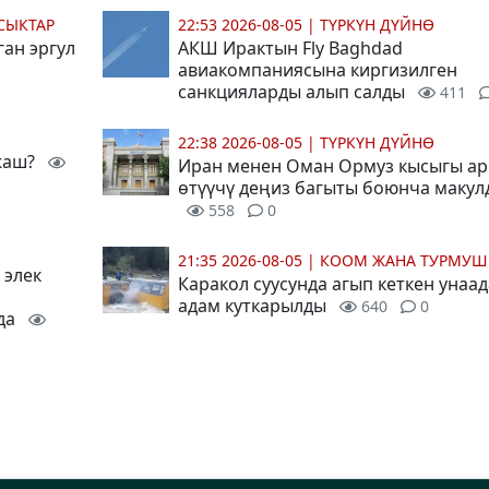
СЫКТАР
22:53 2026-08-05
|
ТҮРКҮН ДҮЙНӨ
ган эргул
АКШ Ирактын Fly Baghdad
авиакомпаниясына киргизилген
санкцияларды алып салды
411
22:38 2026-08-05
|
ТҮРКҮН ДҮЙНӨ
 жаш?
Иран менен Оман Ормуз кысыгы ар
өтүүчү деңиз багыты боюнча маку
558
0
21:35 2026-08-05
|
КООМ ЖАНА ТУРМУШ
 элек
Каракол суусунда агып кеткен унаад
адам куткарылды
640
0
да