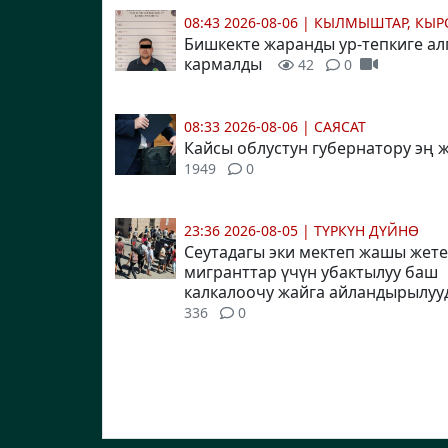
08:43 2026-08-06
|
КЫЛМЫШТАР, КЫР
Бишкекте жаранды ур-тепкиге ал
кармалды
42
0
08:33 2026-08-06
|
САЯСАТ
Кайсы облустун губернатору эң
1949
0
23:36 2026-08-05
|
ТҮРКҮН ДҮЙНӨ
Сеутадагы эки мектеп жашы жете
мигранттар үчүн убактылуу баш
калкалоочу жайга айландырылуу
336
0