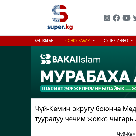
БАШКЫ БЕТ
СОҢКУ КАБАР
СУПЕР-ИНФО
Чүй-Кемин округу боюнча Мед
тууралуу чечим жокко чыгар
Чүй-Кем