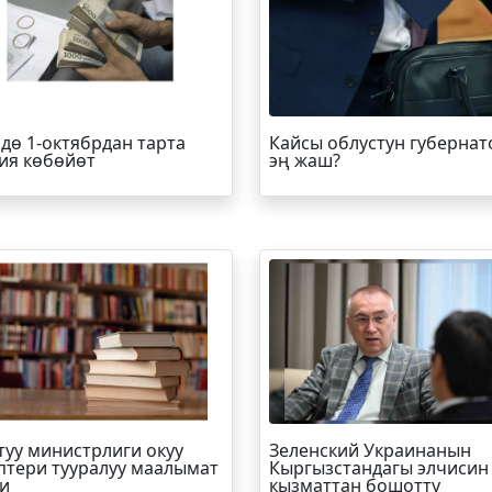
дө 1-октябрдан тарта
Кайсы облустун губернат
ия көбөйөт
эң жаш?
туу министрлиги окуу
Зеленский Украинанын
птери тууралуу маалымат
Кыргызстандагы элчисин
и
кызматтан бошотту