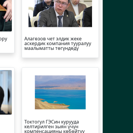
ору
Алагөзов чет элдик жеке
аскердик компания тууралуу
маалыматты төгүндөдү
Токтогул ГЭСин курууда
келтирилген зыян үчүн
компенсацияны көбөйтүү