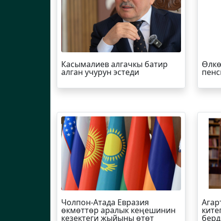
Касымалиев алгачкы батир
Өлкө
алган учурун эстеди
пенс
Чолпон-Атада Евразия
Агар
өкмөттөр аралык кеңешинин
ките
кезектеги жыйыны өтөт
берд