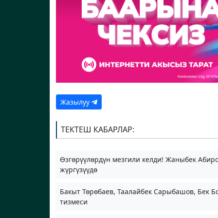
Жазылуу
ТЕКТЕШ КАБАРЛАР:
Өзгөрүүлөрдүн мезгили келди! Жаныбек Абир
жүргүзүүдө
Бакыт Төрөбаев, Таалайбек Сарыбашов, Бек Бо
тизмеси