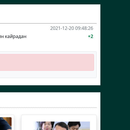
2021-12-20 09:48:26
ин кайрадан
+2