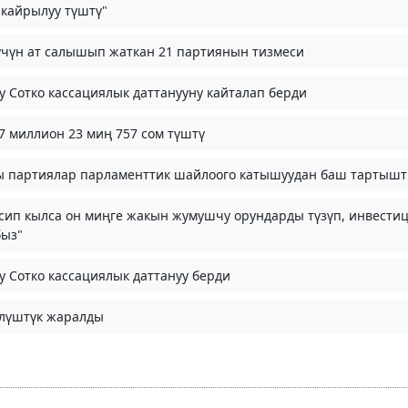
 кайрылуу түштү"
 үчүн ат салышып жаткан 21 партиянын тизмеси
Сотко кассациялык даттанууну кайталап берди
 миллион 23 миң 757 сом түштү
йсы партиялар парламенттик шайлоого катышуудан баш тартыш
асип кылса он миңге жакын жумушчу орундарды түзүп, инвести
быз"
Сотко кассациялык даттануу берди
үлүштүк жаралды