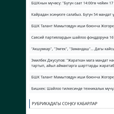
БШКнын мүчөсү: "Бүгүн саат 14:00гө чейин 17
Кайрадан эсиңизге салабыз. Бүгүн 54 мандат
БШК Талант Мамытовдун иши боюнча Жогорку 
Саясий партиялардын шайлоо фонддоруна 167
"Акшумкар", "Эмгек", "Замандаш"... Дагы ка
Эмилбек Джусупов: "Жараткан мага мандат н
тартып, айыл аймактарга шарттарды жарата
БШК Талант Мамытовдун иши боюнча Жогорку 
Бишкек: Шайлоо тилкесинде техникалык мүч
РУБРИКАДАГЫ СОҢКУ КАБАРЛАР