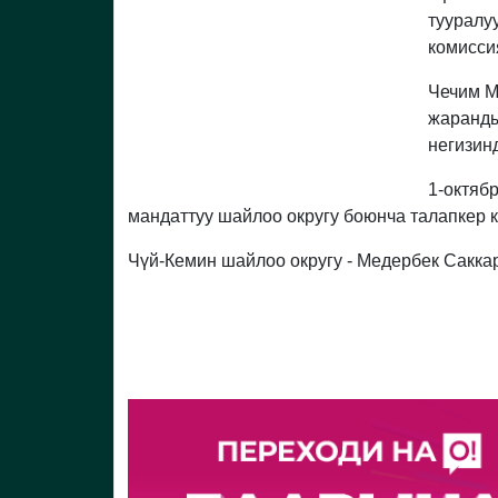
тууралу
комисси
Чечим М
жаранды
негизин
1-октяб
мандаттуу шайлоо округу боюнча талапкер к
Чүй-Кемин шайлоо округу - Медербек Саккар