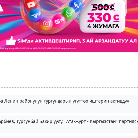
ов Ленин районунун тургундарын үгүттөө иштерин активдүү
рбиев, Турсунбай Бакир уулу. "Ата-Журт - Кыргызстан" партия