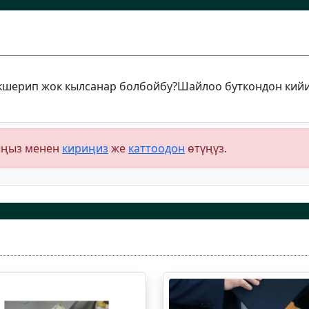
кшерип жок кылсанар болбойбу?Шайлоо буткондон кий
ыңыз менен
кириңиз
же
каттоодон
өтүңүз.