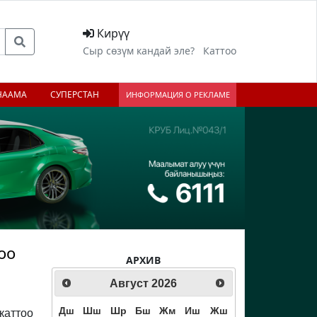
Кирүү
Сыр сөзүм кандай эле?
Каттоо
НААМА
СУПЕРСТАН
ИНФОРМАЦИЯ О РЕКЛАМЕ
оо
АРХИВ
Август
2026
Дш
Шш
Шр
Бш
Жм
Иш
Жш
каттоо