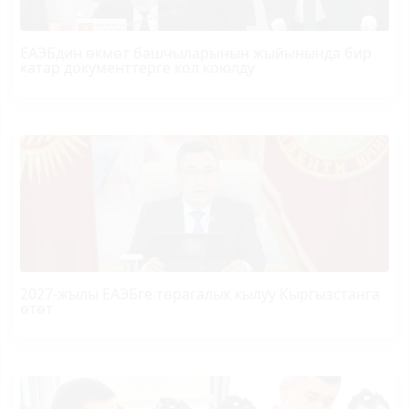
ЕАЭБдин өкмөт башчыларынын жыйынында бир
катар документтерге кол коюлду
2027-жылы ЕАЭБге төрагалык кылуу Кыргызстанга
өтөт