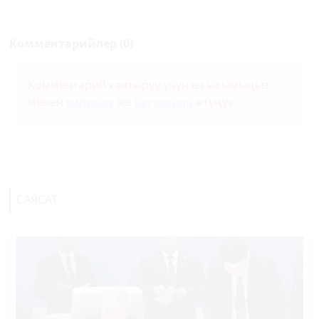
Комментарийлер (0)
Комментарий калтыруу үчүн өз ысымыңыз
менен
кириңиз
же
каттоодон
өтүңүз.
САЯСАТ