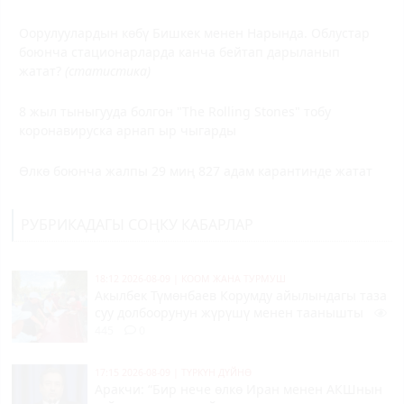
Оорулуулардын көбү Бишкек менен Нарында. Облустар
боюнча стационарларда канча бейтап дарыланып
жатат?
(статистика)
8 жыл тыныгууда болгон "The Rolling Stones" тобу
коронавируска арнап ыр чыгарды
Өлкө боюнча жалпы 29 миң 827 адам карантинде жатат
РУБРИКАДАГЫ СОҢКУ КАБАРЛАР
18:12 2026-08-09
|
КООМ ЖАНА ТУРМУШ
Акылбек Түмөнбаев Корумду айылындагы таза
суу долбоорунун жүрүшү менен таанышты
445
0
17:15 2026-08-09
|
ТҮРКҮН ДҮЙНӨ
Аракчи: “Бир нече өлкө Иран менен АКШнын