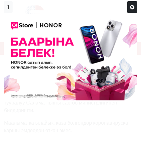
0
Кирүү
Сыр сөзүм кандай эле?
Каттоо
Өткөн суткада коронавирустан 5 адам
каза болду
Өткөн суткада коронавирустан 5 адам каза болду. Бул
тууралуу Саламаттыкты сактоо министрлигинен
билдиришти.
Маалыматка ылайык, каза болгондор коронавируска
каршы эмдөөдөн өткөн эмес.