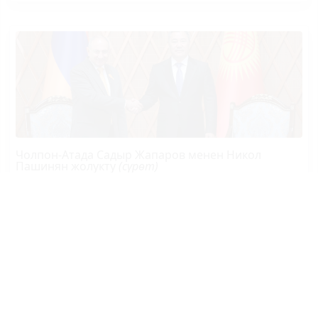
Чолпон-Атада Садыр Жапаров менен Никол
Пашинян жолукту
(сүрөт)