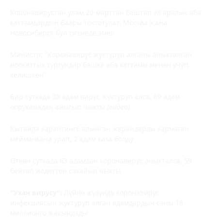
Коронавирустан улам 20-марттан баштап эл аралык аба
каттамдардын баары токтотулат. Москва жана
Новосибирск бул тизмеде эмес
Министр: "Коронавирус жуктуруп алганы аныкталган
ноокаттык тургундар башка аба каттамы менен учуп
келишкен"
Бир суткада 38 адам вирус жуктуруп алса, 89 адам
ооруканадан айыгып чыкты
(видео)
Кытайда карантинге алынган жарандарды кармаган
мейманкана урап, 2 адам каза болду
Өткөн суткада 63 адамдан коронавирус аныкталса, 59
бейтап илдеттен сакайып чыкты
"Ухан вирусу":
Дүйнө жүзүндө коронавирус
инфекциясын жуктуруп алган адамдардын саны 18
миллионго жакындады