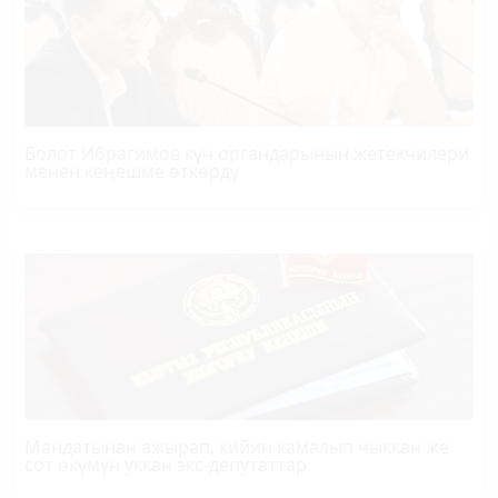
Болот
Ибрагимов
күч органдарынын жетекчилери
менен кеңешме өткөрдү
Мандатынан ажырап, кийин камалып чыккан же
сот өкүмүн уккан экс-депутаттар