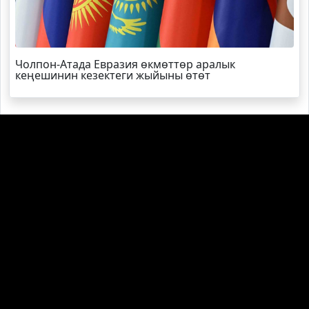
Чолпон-Атада Евразия өкмөттөр аралык
кеңешинин кезектеги жыйыны өтөт
Агартуу министрлиги окуу китептери тууралуу
маалымат берди