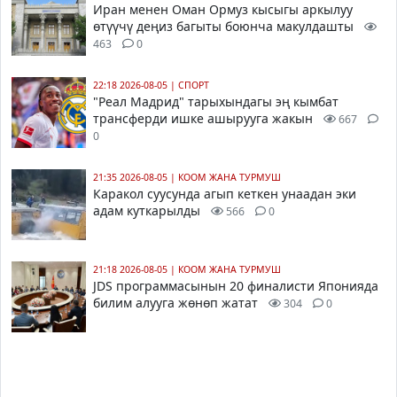
Иран менен Оман Ормуз кысыгы аркылуу
өтүүчү деңиз багыты боюнча макулдашты
463
0
22:18 2026-08-05
|
СПОРТ
"Реал Мадрид" тарыхындагы эң кымбат
трансферди ишке ашырууга жакын
667
0
21:35 2026-08-05
|
КООМ ЖАНА ТУРМУШ
Каракол суусунда агып кеткен унаадан эки
адам куткарылды
566
0
21:18 2026-08-05
|
КООМ ЖАНА ТУРМУШ
JDS программасынын 20 финалисти Японияда
билим алууга жөнөп жатат
304
0