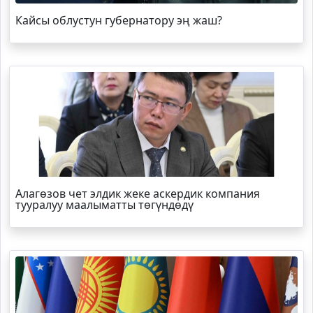
Кайсы облустун губернатору эң жаш?
Алагөзов чет элдик жеке аскердик компания
тууралуу маалыматты төгүндөдү