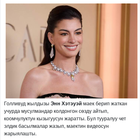
Голливуд жылдызы
Энн Хэтэуэй
маек берип жаткан
учурда мусулмандар колдонгон сөздү айтып,
коомчулуктун кызыгуусун жаратты. Бул тууралуу чет
элдик басылмалар жазып, маектин видеосун
жарыялашты.