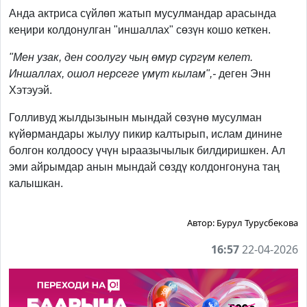
Анда актриса сүйлөп жатып мусулмандар арасында
кеңири колдонулган "иншаллах" сөзүн кошо кеткен.
"Мен узак, ден соолугу чың өмүр сүргүм келет.
Иншаллах, ошол нерсеге үмүт кылам",-
деген Энн
Хэтэуэй.
Голливуд жылдызынын мындай сөзүнө мусулман
күйөрмандары жылуу пикир калтырып, ислам динине
болгон колдоосу үчүн ыраазычылык билдиришкен. Ал
эми айрымдар анын мындай сөздү колдонгонуна таң
калышкан.
Автор:
Бурул Турусбекова
16:57
22-04-2026