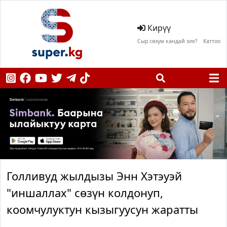
Кирүү
Сыр сөзүм кандай эле?
Каттоо
Голливуд жылдызы Энн Хэтэуэй
"иншаллах" сөзүн колдонуп,
коомчулуктун кызыгуусун жаратты