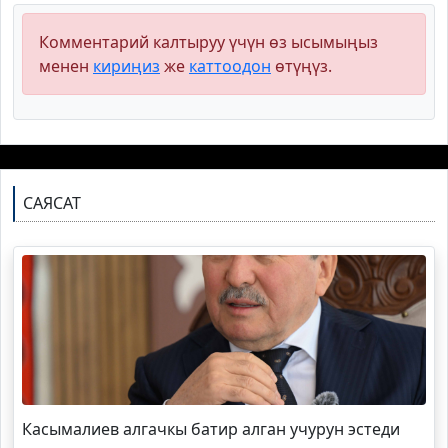
Комментарий калтыруу үчүн өз ысымыңыз
менен
кириңиз
же
каттоодон
өтүңүз.
САЯСАТ
Касымалиев алгачкы батир алган учурун эстеди