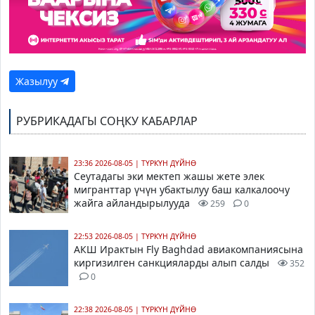
Жазылуу
РУБРИКАДАГЫ СОҢКУ КАБАРЛАР
23:36 2026-08-05
|
ТҮРКҮН ДҮЙНӨ
Сеутадагы эки мектеп жашы жете элек
мигранттар үчүн убактылуу баш калкалоочу
жайга айландырылууда
259
0
22:53 2026-08-05
|
ТҮРКҮН ДҮЙНӨ
АКШ Ирактын Fly Baghdad авиакомпаниясына
киргизилген санкцияларды алып салды
352
0
22:38 2026-08-05
|
ТҮРКҮН ДҮЙНӨ